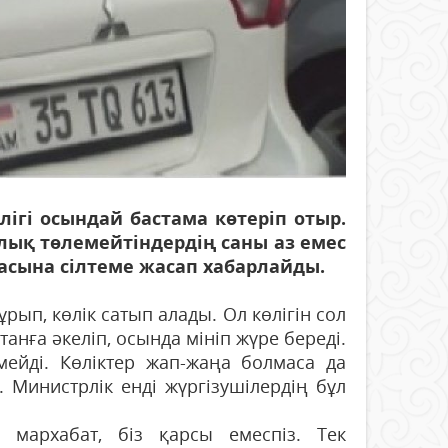
гі осындай бастама көтеріп отыр.
лық төлемейтіндердің саны аз емес
рнасына сілтеме жасап хабарлайды.
рып, көлік сатып алады. Ол көлігін сол
анға әкеліп, осында мініп жүре береді.
ейді. Көліктер жап-жаңа болмаса да
 Министрлік енді жүргізушілердің бұл
 мархабат, біз қарсы емеспіз. Тек