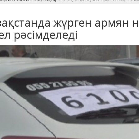
зақстанда жүрген армян н
ел рәсімделеді