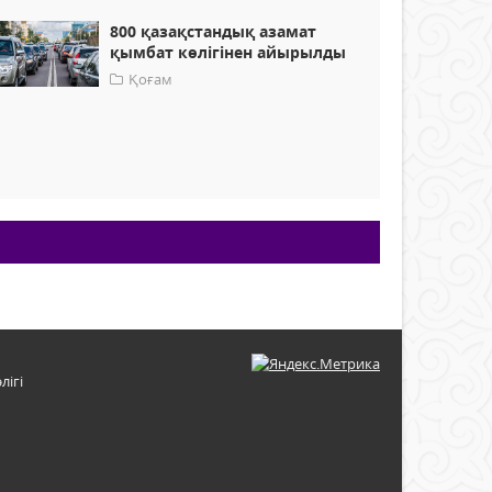
800 қазақстандық азамат
қымбат көлігінен айырылды
Қоғам
лігі