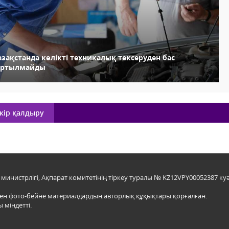
зақстанда көлікті техникалық тексеруден бас
артылмайды
кір қалдыру
инистрлігі, Ақпарат комитетінің тіркеу туралы № KZ12VPY00052387 куә
мен фото-бейне материалдардың авторлық құқықтары қорғалған.
 міндетті.