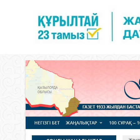
НЕГІЗГІ БЕТ
ЖАҢАЛЫҚТАР
100 СҰРАҚ – 
Жаңа