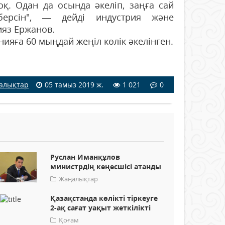
оқ. Одан да осында әкеліп, заңға сай
берсін", — дейді индустрия және
яз Ержанов.
яға 60 мыңдай жеңіл көлік әкелінген.
алықтар
05 тамыз 2019 ж.
1 021
0
Руслан Иманқұлов
министрдің кеңесшісі атанды
Жаңалықтар
Қазақстанда көлікті тіркеуге
2-ақ сағат уақыт жеткілікті
Қоғам