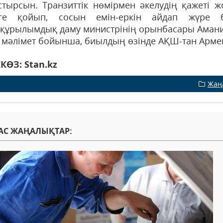
стырсын. Транзиттік нөмірмен әкелудің қажеті ж
еуге қойып, сосын емін-еркін айдап жүре 
құрылымдық даму министрінің орынбасары Амани
 мәлімет бойынша, биылдың өзінде АҚШ-тан Армени
КӨЗ: Stan.kz
Жаң
АС ЖАҢАЛЫҚТАР: