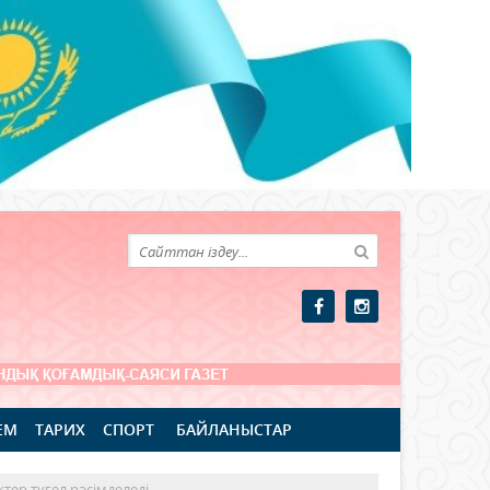
ЕМ
ТАРИХ
СПОРТ
БАЙЛАНЫСТАР
тер түгел рәсімделеді