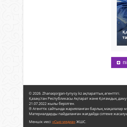
Қа
т
Пі
© 2026. Zhanaqorgan-tynysy.kz ақпараттық агенттігі.
Қазақстан Республикасы Ақпарат және Қоғамдық даму м
21.07.2022 жылы берілген.
® Агенттік сайтында жарияланған барлық мақалалар 
Материалдарды пайдаланған жағдайда сілтеме жасалуы
Меншік иесі:
«Сыр медиа»
ЖШС.