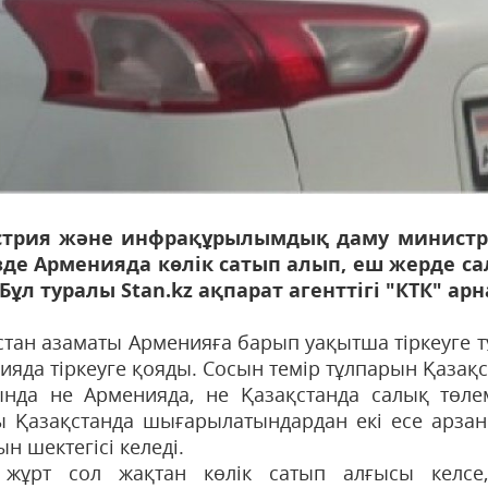
трия және инфрақұрылымдық даму министрлі
зде Арменияда көлік сатып алып, еш жерде са
 Бұл туралы Stan.kz ақпарат агенттігі "КТК" а
стан азаматы Арменияға барып уақытша тіркеуге тұ
яда тіркеуге қояды. Сосын темір тұлпарын Қазақст
нда не Арменияда, не Қазақстанда салық төлем
ы Қазақстанда шығарылатындардан екі есе арзан.
н шектегісі келеді.
 жұрт сол жақтан көлік сатып алғысы келсе,