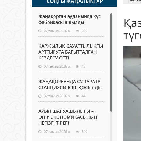
СОҢҒЫ ЖАҢАЛЫҚТАР
Жаңақорған ауданында құс
Қа
фабрикасы ашылды
түг
07 тамыз 2026 ж.
566
ҚАРЖЫЛЫҚ САУАТТЫЛЫҚТЫ
АРТТЫРУҒА БАҒЫТТАЛҒАН
КЕЗДЕСУ ӨТТІ
07 тамыз 2026 ж.
45
ЖАҢАҚОРҒАНДА СУ ТАРАТУ
СТАНЦИЯСЫ ІСКЕ ҚОСЫЛДЫ
07 тамыз 2026 ж.
44
АУЫЛ ШАРУАШЫЛЫҒЫ –
ӨҢІР ЭКОНОМИКАСЫНЫҢ
НЕГІЗГІ ТІРЕГІ
07 тамыз 2026 ж.
540