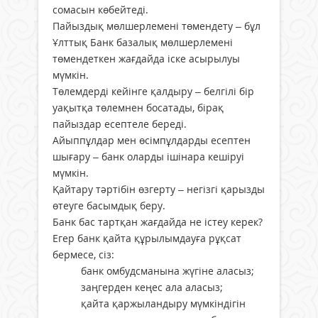
сомасын көбейтеді.
Пайыздық мөлшерлемені төмендету – бұл
Ұлттық Банк базалық мөлшерлемені
төмендеткен жағдайда іске асырылуы
мүмкін.
Төлемдерді кейінге қалдыру – белгілі бір
уақытқа төлемнен босатады, бірақ
пайыздар есептеле береді.
Айыппұлдар мен өсімпұлдарды есептен
шығару – банк оларды ішінара кешіруі
мүмкін.
Қайтару тәртібін өзгерту – негізгі қарызды
өтеуге басымдық беру.
Банк бас тартқан жағдайда не істеу керек?
Егер банк қайта құрылымдауға рұқсат
бермесе, сіз:
банк омбудсманына жүгіне аласыз;
заңгерден кеңес ала аласыз;
қайта қаржыландыру мүмкіндігін