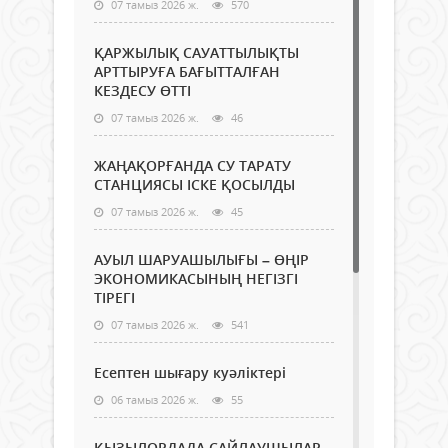
07 тамыз 2026 ж.
570
ҚАРЖЫЛЫҚ САУАТТЫЛЫҚТЫ
АРТТЫРУҒА БАҒЫТТАЛҒАН
КЕЗДЕСУ ӨТТІ
07 тамыз 2026 ж.
46
ЖАҢАҚОРҒАНДА СУ ТАРАТУ
СТАНЦИЯСЫ ІСКЕ ҚОСЫЛДЫ
07 тамыз 2026 ж.
45
АУЫЛ ШАРУАШЫЛЫҒЫ – ӨҢІР
ЭКОНОМИКАСЫНЫҢ НЕГІЗГІ
ТІРЕГІ
07 тамыз 2026 ж.
541
Есептен шығару куәліктері
06 тамыз 2026 ж.
55
ҚЫЗЫЛОРДАДА САЙЛАУШЫЛАР