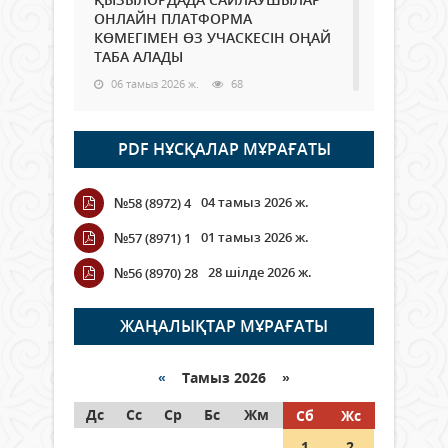
ОНЛАЙН ПЛАТФОРМА
КӨМЕГІМЕН ӨЗ УЧАСКЕСІН ОҢАЙ
ТАБА АЛАДЫ
06 тамыз 2026 ж.
68
Open Air: Қызылорда облысы
PDF НҰСҚАЛАР МҰРАҒАТЫ
полиция департаменті 20
мыңнан астам көрерменнің
қауіпсіздігін қамтамасыз етті
04 тамыз 2026 ж.
№58 (8972) 4
06 тамыз 2026 ж.
78
01 тамыз 2026 ж.
№57 (8971) 1
Wi-Fi ҚАБЫРҒА АРҚЫЛЫ ҚАЛАЙ
28 шілде 2026 ж.
№56 (8970) 28
ӨТЕДІ?
06 тамыз 2026 ж.
251
ЖАҢАЛЫҚТАР МҰРАҒАТЫ
Как могут проголосовать
граждане Казахстана,
«
Тамыз 2026 »
находящиеся за рубежом?
Дс
Сс
Ср
Бс
Жм
Сб
Жс
05 тамыз 2026 ж.
123
1
2