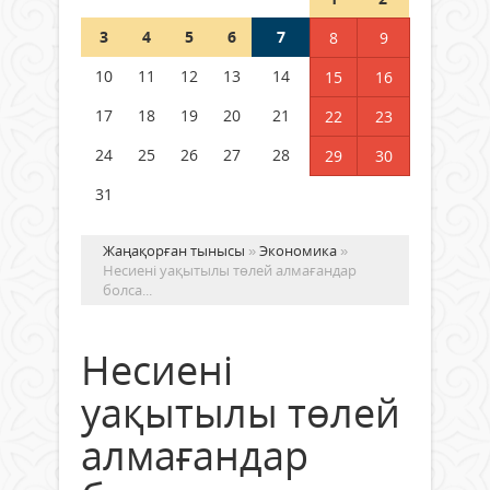
Шетелде жүрген Қазақстан
3
4
5
6
7
8
9
азаматтары қалай дауыс бере
алады?
10
11
12
13
14
15
16
05 тамыз 2026 ж.
135
17
18
19
20
21
22
23
24
25
26
27
28
29
30
31
Жаңақорған тынысы
»
Экономика
»
Несиені уақытылы төлей алмағандар
болса...
Несиені
уақытылы төлей
алмағандар