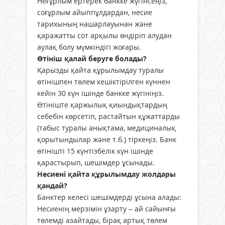
Неғұрлым ертерек банкке жүгінсеңіз,
соғұрлым айыппұлдардан, несие
тарихының нашарлауынан және
қаражатты сот арқылы өндіріп алудан
аулақ болу мүмкіндігі жоғары.
Өтініш қалай беруге болады?
Қарызды қайта құрылымдау туралы
өтінішпен төлем кешіктірілген күннен
кейін 30 күн ішінде банкке жүгініңіз.
Өтініште қаржылық қиындықтардың
себебін көрсетіп, растайтын құжаттарды
(табыс туралы анықтама, медициналық
қорытындылар және т.б.) тіркеңіз. Банк
өтінішті 15 күнтізбелік күн ішінде
қарастырып, шешімдер ұсынады.
Несиені қайта құрылымдау жолдары
қандай?
Банктер келесі шешімдерді ұсына алады:
Несиенің мерзімін ұзарту – ай сайынғы
төлемді азайтады, бірақ артық төлем