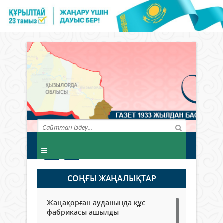
СОҢҒЫ ЖАҢАЛЫҚТАР
Жаңақорған ауданында құс
фабрикасы ашылды