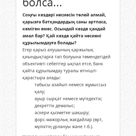
болса...
Соңғы кездері несиесін төлей алмай,
қарызға батқандардың саны артпаса,
кеміген емес. Осындай кезде қандай
амал бар? Қай кезде қайта несиені
құрылымдауға болады?
Егер қарыз алушының қаржылық
қиындықтарға тап болуына төмендегідей
объективті себептер ықпал етсе, банк
қайта құрылымдау туралы өтінішті
қарастыра алады:
табысы азайып немесе жұмыссыз
қалу;
ауыр сырқат немесе мүгедектік;
декреттік демалыс;
әскери қызметке шақыру;
форс-мажорлық жағдайлар (өрт,
мүліктің ұрлануы және т.б.).