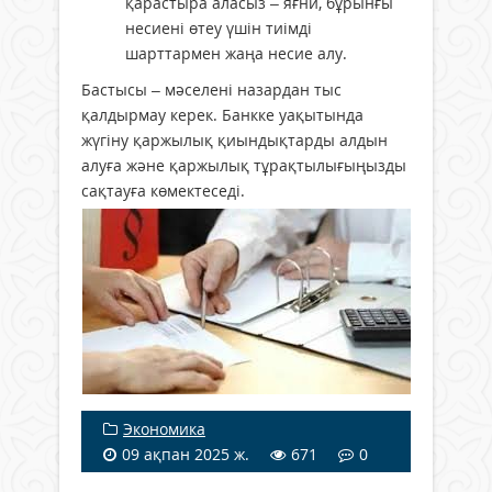
қарастыра аласыз – яғни, бұрынғы
несиені өтеу үшін тиімді
шарттармен жаңа несие алу.
Бастысы – мәселені назардан тыс
қалдырмау керек. Банкке уақытында
жүгіну қаржылық қиындықтарды алдын
алуға және қаржылық тұрақтылығыңызды
сақтауға көмектеседі.
Экономика
09 ақпан 2025 ж.
671
0