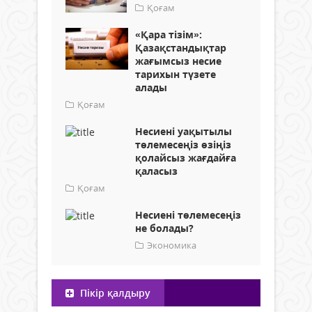
Қоғам
«Қара тізім»:
Қазақстандықтар
жағымсыз несие
тарихын түзете
алады
Қоғам
Несиені уақытылы
төлемесеңіз өзіңіз
қолайсыз жағдайға
қаласыз
Қоғам
Несиені төлемесеңіз
не болады?
Экономика
Пікір қалдыру