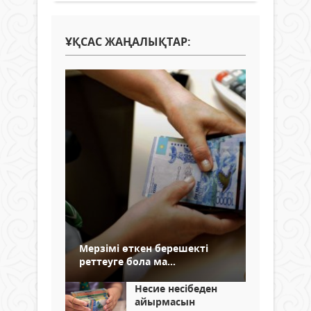
ҰҚСАС ЖАҢАЛЫҚТАР:
Мерзімі өткен берешекті
реттеуге бола ма...
Несие несібеден
айырмасын