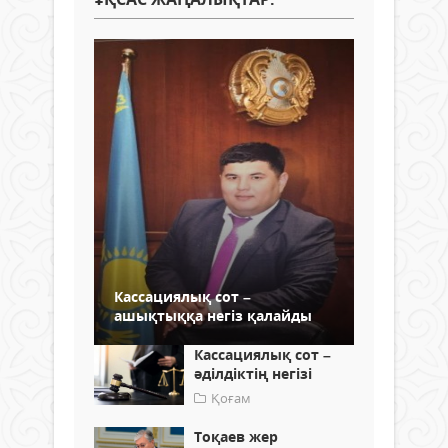
Кассациялық сот –
ашықтыққа негіз қалайды
Кассациялық сот –
әділдіктің негізі
Қоғам
Тоқаев жер