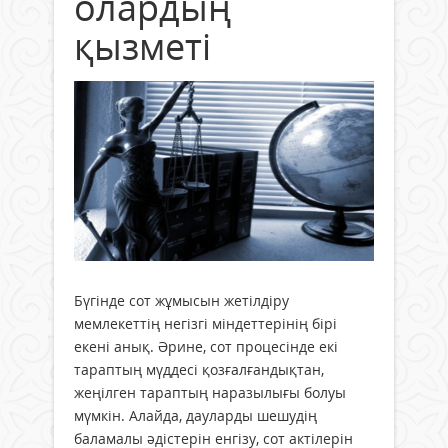
олардың
қызметі
Бүгінде сот жұмысын жетілдіру
мемлекеттің негізгі міндеттерінің бірі
екені анық. Әрине, сот процесінде екі
тараптың мүддесі қозғалғандықтан,
жеңілген тараптың наразылығы болуы
мүмкін. Алайда, дауларды шешудің
баламалы әдістерін енгізу, сот актілерін