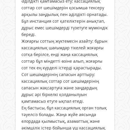
Әділдікті қамтамасыз ету: кассациялық
соттар сот шешімдерін қосымша тексеру
арқылы заңдылық пен әділдікті орнатады.
Бұл инстанция сот қателіктерін анықтап,
дұрыс емес шешімдерді түзетуге мүмкіндік
береді.
Жоғарғы соттың жүктемесін азайту: бұрын
кассациялық шағымдар тікелей жоғарғы
сотқа берілсе, енді жаңа кассациялық
соттар бұл міндетті өзіне алып, жоғарғы
сот тек ең күрделі істерді қарастырады.
Сот шешімдерінің сапасын арттыру:
кассациялық соттар сот шешімдерінің
сапасын жақсартуға және заңдардың
дұрыс әрі біркелкі қолданылуын
қамтамасыз етуге ықпал етеді.
Ең бастысы, бұл кассациялық орган толық
тәуелсіз болады. Жаңа жүйе аясында
елордада қылмыстық, азаматтық және
әкімшілік істер бойынша үш кассациялық