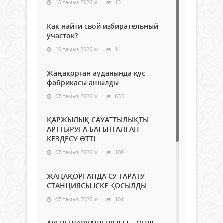
10 тамыз 2026 ж.
13
Как найти свой избирательный
участок?
10 тамыз 2026 ж.
14
Жаңақорған ауданында құс
фабрикасы ашылды
07 тамыз 2026 ж.
633
ҚАРЖЫЛЫҚ САУАТТЫЛЫҚТЫ
АРТТЫРУҒА БАҒЫТТАЛҒАН
КЕЗДЕСУ ӨТТІ
07 тамыз 2026 ж.
100
ЖАҢАҚОРҒАНДА СУ ТАРАТУ
СТАНЦИЯСЫ ІСКЕ ҚОСЫЛДЫ
07 тамыз 2026 ж.
101
АУЫЛ ШАРУАШЫЛЫҒЫ – ӨҢІР