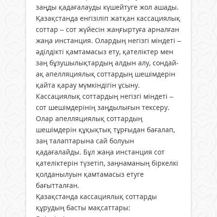
заңды қадағалауды күшейтуге жол ашады.
Қазақстанда енгізіліп жатқан кассациялық
соттар – сот жүйесін жаңғыртуға арналған
жаңа инстанция. Олардың негізгі міндеті –
әділдікті қамтамасыз ету, қателіктер мен
заң бұзушылықтардың алдын алу, сондай-
ақ апелляциялық соттардың шешімдерін
қайта қарау мүмкіндігін ұсыну.
Кассациялық соттардың негізгі міндеті –
сот шешімдерінің заңдылығын тексеру.
Олар апелляциялық соттардың
шешімдерін құқықтық тұрғыдан бағалап,
заң талаптарына сай болуын
қадағалайды. Бұл жаңа инстанция сот
қателіктерін түзетіп, заңнаманың біркелкі
қолданылуын қамтамасыз етуге
бағытталған.
Қазақстанда кассациялық соттарды
құрудың басты мақсаттары: