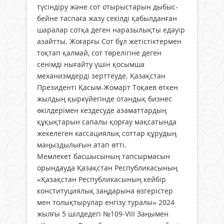
түсіндіру және сот отырыстарын дыбыс-
бейне таспаға жазу секілді қабылданған
шаралар сотқа деген наразылықты едәуір
азайтты. Жоғарғы Сот бұл жетістіктермен
тоқтап қалмай, сот төрелігіне деген
сенімді нығайту үшін қосымша
механизмдерді зерттеуде. Қазақстан
Президенті Қасым-Жомарт Тоқаев өткен
жылдың қыркүйегінде отандық бизнес
өкілдерімен кездесуде азаматтардың
құқықтарын сапалы қорғау мақсатында
жекелеген кассациялық соттар құрудың
маңыздылығын атап өтті.
Мемлекет басшысының тапсырмасын
орындауда Қазақстан Республикасының
«Қазақстан Республикасының кейбір
конституциялық заңдарына өзгерістер
мен толықтырулар енгізу туралы» 2024
жылғы 5 шілдедегі №109-VIII Заңымен