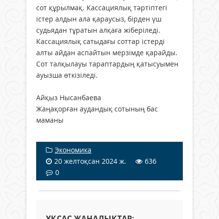
сот құрылмақ. Кассациялық тәртіптегі
істер алдын ала қараусыз, бірден үш
судьядан тұратын алқаға жіберіледі.
Кассациялық сатыдағы соттар істерді
алты айдан аспайтын мерзімде қарайды.
Сот талқылауы тараптардың қатысуымен
ауызша өткізіледі.
Айқыз Нысанбаева
Жаңақорған аудандық сотының бас
маманы
Экономика
20 желтоқсан 2024 ж.
636
0
ҰҚСАС ЖАҢАЛЫҚТАР: