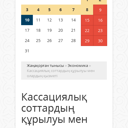
Wi-Fi ҚАБЫРҒА АРҚЫЛЫ ҚАЛАЙ
ӨТЕДІ?
3
4
5
6
7
8
9
06 тамыз 2026 ж.
289
10
11
12
13
14
15
16
17
18
19
20
21
22
23
24
25
26
27
28
29
30
31
Жаңақорған тынысы
»
Экономика
»
Кассациялық соттардың құрылуы мен
олардың қызметі
Кассациялық
соттардың
құрылуы мен