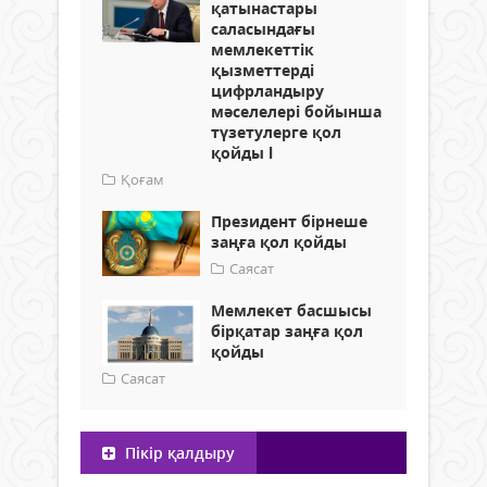
қатынастары
саласындағы
мемлекеттік
қызметтерді
цифрландыру
мәселелері бойынша
түзетулерге қол
қойды l
Қоғам
Президент бірнеше
заңға қол қойды
Саясат
Мемлекет басшысы
бірқатар заңға қол
қойды
Саясат
Пікір қалдыру