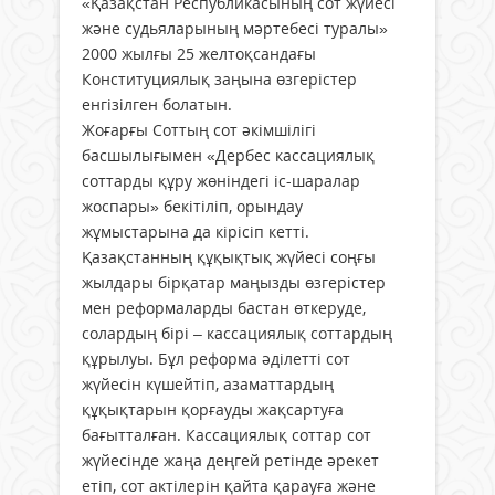
«Қазақстан Республикасының сот жүйесі
және судьяларының мәртебесі туралы»
2000 жылғы 25 желтоқсандағы
Конституциялық заңына өзгерістер
енгізілген болатын.
Жоғарғы Соттың сот әкімшілігі
басшылығымен «Дербес кассациялық
соттарды құру жөніндегі іс-шаралар
жоспары» бекітіліп, орындау
жұмыстарына да кірісіп кетті.
Қазақстанның құқықтық жүйесі соңғы
жылдары бірқатар маңызды өзгерістер
мен реформаларды бастан өткеруде,
солардың бірі – кассациялық соттардың
құрылуы. Бұл реформа әділетті сот
жүйесін күшейтіп, азаматтардың
құқықтарын қорғауды жақсартуға
бағытталған. Кассациялық соттар сот
жүйесінде жаңа деңгей ретінде әрекет
етіп, сот актілерін қайта қарауға және