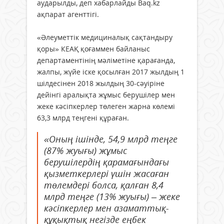
аударылды, деп хабарлайды Baq.kz
ақпарат агенттігі.
«Әлеуметтік медициналық сақтандыру
қоры» КЕАҚ қоғаммен байланыс
департаментінің мәліметіне қарағанда,
жалпы, жүйе іске қосылған 2017 жылдың 1
шілдесінен 2018 жылдың 30-сәуіріне
дейінгі аралықта жұмыс берушілер мен
жеке кәсіпкерлер төлеген жарна көлемі
63,3 млрд теңгені құраған.
«Оның ішінде, 54,9 млрд теңге
(87% жуығы) жұмыс
берушілердің қарамағындағы
қызметкерлері үшін жасаған
төлемдері болса, қалған 8,4
млрд теңге (13% жуығы) – жеке
кәсіпкерлер мен азаматтық-
құқықтық негізде еңбек