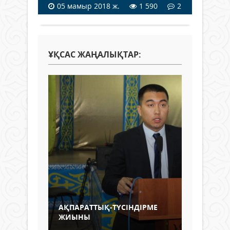
05 мамыр 2018 ж.
1 590
2
ҰҚСАС ЖАҢАЛЫҚТАР:
АҚПАРАТТЫҚ-ТҮСІНДІРМЕ
ЖИЫНЫ