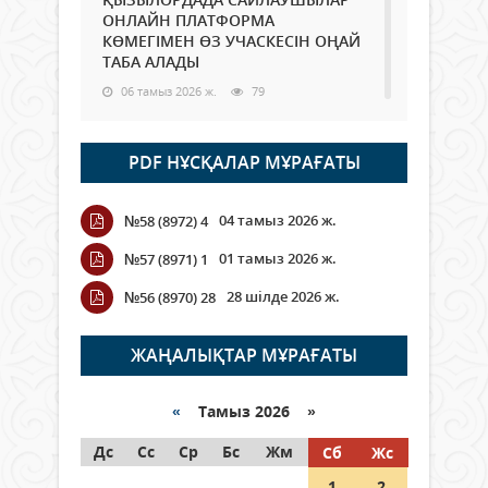
ОНЛАЙН ПЛАТФОРМА
КӨМЕГІМЕН ӨЗ УЧАСКЕСІН ОҢАЙ
ТАБА АЛАДЫ
06 тамыз 2026 ж.
79
Open Air: Қызылорда облысы
PDF НҰСҚАЛАР МҰРАҒАТЫ
полиция департаменті 20
мыңнан астам көрерменнің
қауіпсіздігін қамтамасыз етті
04 тамыз 2026 ж.
№58 (8972) 4
06 тамыз 2026 ж.
85
01 тамыз 2026 ж.
№57 (8971) 1
Wi-Fi ҚАБЫРҒА АРҚЫЛЫ ҚАЛАЙ
28 шілде 2026 ж.
№56 (8970) 28
ӨТЕДІ?
06 тамыз 2026 ж.
256
ЖАҢАЛЫҚТАР МҰРАҒАТЫ
Как могут проголосовать
граждане Казахстана,
«
Тамыз 2026 »
находящиеся за рубежом?
Дс
Сс
Ср
Бс
Жм
Сб
Жс
05 тамыз 2026 ж.
137
1
2