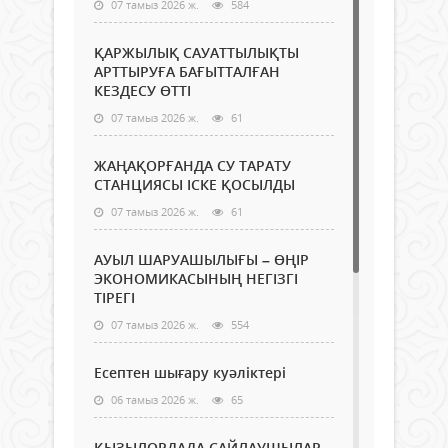
07 тамыз 2026 ж.
584
ҚАРЖЫЛЫҚ САУАТТЫЛЫҚТЫ
АРТТЫРУҒА БАҒЫТТАЛҒАН
КЕЗДЕСУ ӨТТІ
07 тамыз 2026 ж.
61
ЖАҢАҚОРҒАНДА СУ ТАРАТУ
СТАНЦИЯСЫ ІСКЕ ҚОСЫЛДЫ
07 тамыз 2026 ж.
61
АУЫЛ ШАРУАШЫЛЫҒЫ – ӨҢІР
ЭКОНОМИКАСЫНЫҢ НЕГІЗГІ
ТІРЕГІ
07 тамыз 2026 ж.
554
Есептен шығару куәліктері
06 тамыз 2026 ж.
65
ҚЫЗЫЛОРДАДА САЙЛАУШЫЛАР