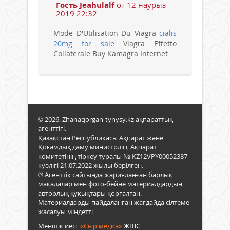
Гость Jeahulalf
от 12 наурыз
2019 22:32
Mode D'Utilisation Du Viagra
cialis
20mg for sale
Viagra Effetto
Collaterale Buy Kamagra Internet
© 2026. Zhanaqorgan-tynysy.kz ақпараттық
агенттігі.
Қазақстан Республикасы Ақпарат және
Қоғамдық даму министрлігі, Ақпарат
комитетінің тіркеу туралы № KZ12VPY00052387
куәлігі 21.07.2022 жылы берілген.
® Агенттік сайтында жарияланған барлық
мақалалар мен фото-бейне материалдардың
авторлық құқықтары қорғалған.
Материалдарды пайдаланған жағдайда сілтеме
жасалуы міндетті.
Меншік иесі:
«Сыр медиа»
ЖШС.