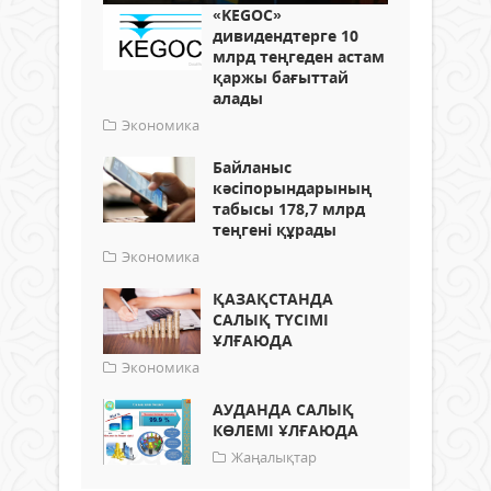
«KEGOC»
дивидендтерге 10
млрд теңгеден астам
қаржы бағыттай
алады
Экономика
Байланыс
кәсіпорындарының
табысы 178,7 млрд
теңгені құрады
Экономика
ҚАЗАҚСТАНДА
САЛЫҚ ТҮСІМІ
ҰЛҒАЮДА
Экономика
АУДАНДА САЛЫҚ
КӨЛЕМІ ҰЛҒАЮДА
Жаңалықтар