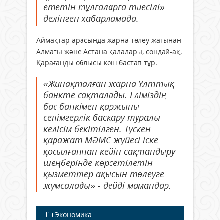
ететін тұлғаларға тиесілі» -
делінген хабарламада.
Аймақтар арасында жарна төлеу жағынан
Алматы және Астана қалалары, сондай-ақ,
Қарағанды облысы көш бастап тұр.
«Жинақталған жарна Ұлттық
банкте сақталады. Еліміздің
бас банкімен қаржыны
сенімгерлік басқару туралы
келісім бекітілген. Түскен
қаражат МӘМС жүйесі іске
қосылғаннан кейін сақтандыру
шеңберінде көрсетілетін
қызметтер ақысын төлеуге
жұмсалады» - дейді мамандар.
Экономика