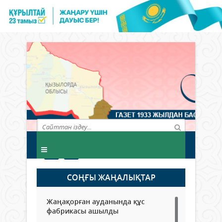
СОҢҒЫ ЖАҢАЛЫҚТАР
Жаңақорған ауданында құс
фабрикасы ашылды