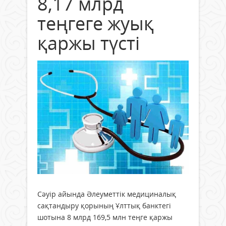
8,17 млрд
теңгеге жуық
қаржы түсті
Сәуір айында Әлеуметтік медициналық
сақтандыру қорының Ұлттық банктегі
шотына 8 млрд 169,5 млн теңге қаржы