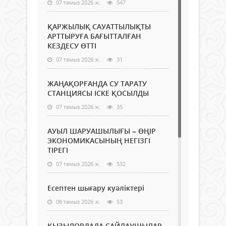
07 тамыз 2026 ж.
547
ҚАРЖЫЛЫҚ САУАТТЫЛЫҚТЫ
АРТТЫРУҒА БАҒЫТТАЛҒАН
КЕЗДЕСУ ӨТТІ
07 тамыз 2026 ж.
31
ЖАҢАҚОРҒАНДА СУ ТАРАТУ
СТАНЦИЯСЫ ІСКЕ ҚОСЫЛДЫ
07 тамыз 2026 ж.
35
АУЫЛ ШАРУАШЫЛЫҒЫ – ӨҢІР
ЭКОНОМИКАСЫНЫҢ НЕГІЗГІ
ТІРЕГІ
07 тамыз 2026 ж.
532
Есептен шығару куәліктері
06 тамыз 2026 ж.
53
ҚЫЗЫЛОРДАДА САЙЛАУШЫЛАР