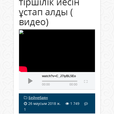
тіршілік иесін
ұстап алды (
видео)
watch?v=C_J7iyBL5Eo
00:00
00:00
Бейнебаян
26 маусым 2018 ж.
1 749
1