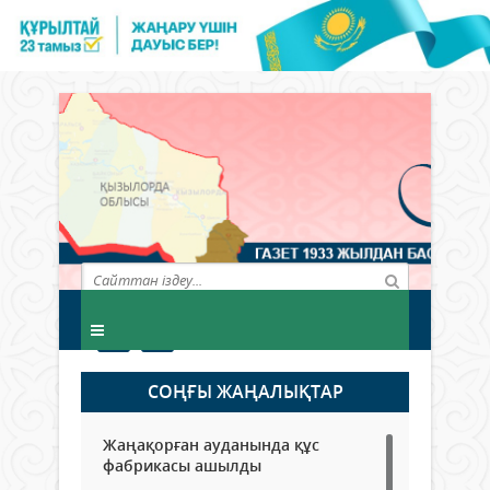
СОҢҒЫ ЖАҢАЛЫҚТАР
Жаңақорған ауданында құс
фабрикасы ашылды