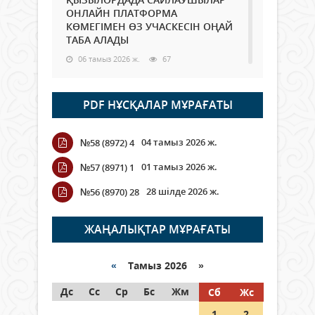
ОНЛАЙН ПЛАТФОРМА
КӨМЕГІМЕН ӨЗ УЧАСКЕСІН ОҢАЙ
ТАБА АЛАДЫ
06 тамыз 2026 ж.
67
Open Air: Қызылорда облысы
PDF НҰСҚАЛАР МҰРАҒАТЫ
полиция департаменті 20
мыңнан астам көрерменнің
қауіпсіздігін қамтамасыз етті
04 тамыз 2026 ж.
№58 (8972) 4
06 тамыз 2026 ж.
73
01 тамыз 2026 ж.
№57 (8971) 1
Wi-Fi ҚАБЫРҒА АРҚЫЛЫ ҚАЛАЙ
28 шілде 2026 ж.
№56 (8970) 28
ӨТЕДІ?
06 тамыз 2026 ж.
242
ЖАҢАЛЫҚТАР МҰРАҒАТЫ
Как могут проголосовать
граждане Казахстана,
«
Тамыз 2026 »
находящиеся за рубежом?
Дс
Сс
Ср
Бс
Жм
Сб
Жс
05 тамыз 2026 ж.
122
1
2