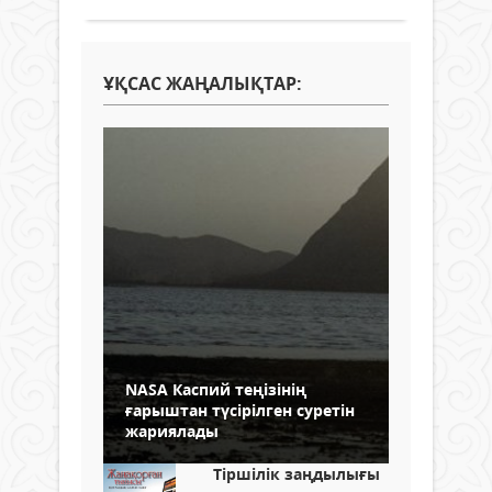
ҰҚСАС ЖАҢАЛЫҚТАР:
NASA Каспий теңізінің
ғарыштан түсірілген суретін
жариялады
Тіршілік заңдылығы