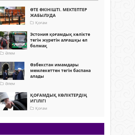
ӨТЕ ӨКІНІШТІ. МЕКТЕПТЕР
ЖАБЫЛУДА
Қоғам
Эстония қоғамдық көлікте
тегін жүретін алғашқы ел
болмақ
Әлем
Өзбекстан имамдары
мемлекеттен тегін баспана
алады
Әлем
ҚОҒАМДЫҚ КӨЛІКТЕРДІҢ
ИГІЛІГІ
Қоғам