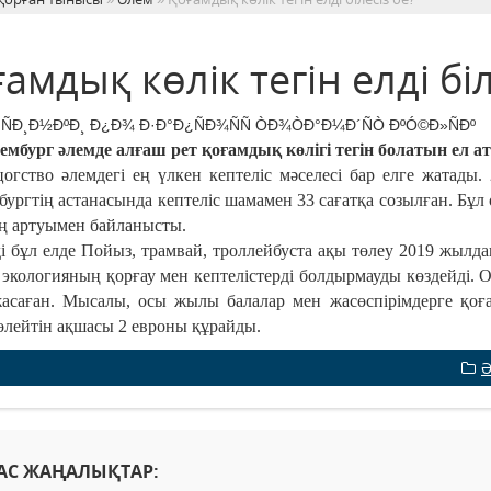
амдық көлік тегін елді біл
бург әлемде алғаш рет қоғамдық көлігі тегін болатын ел а
тво әлемдегі ең үлкен кептеліс мәселесі бар елге жатады.
ургтің астанасында кептеліс шамамен 33 сағатқа созылған. Бұл 
ң артуымен байланысты.
л елде Пойыз, трамвай, троллейбуста ақы төлеу 2019 жылда
экологияның қорғау мен кептелістерді болдырмауды көздейді.
О
асаған. Мысалы, осы жылы балалар мен жасөспірімдерге қоға
өлейтін ақшасы 2 евроны құрайды.
Ә
АС ЖАҢАЛЫҚТАР: