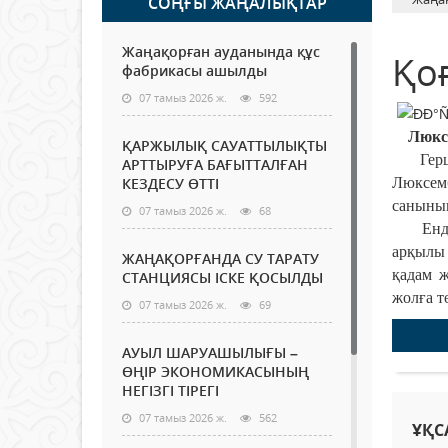
СОҢҒЫ ЖАҢАЛЫҚТАР
Жаңақорған ауданында құс
Қоғ
фабрикасы ашылды
07 тамыз 2026 ж.
592
Люксем
ҚАРЖЫЛЫҚ САУАТТЫЛЫҚТЫ
Герцогс
АРТТЫРУҒА БАҒЫТТАЛҒАН
КЕЗДЕСУ ӨТТІ
Люксемб
саныны
07 тамыз 2026 ж.
68
Енді бұ
арқылы 
ЖАҢАҚОРҒАНДА СУ ТАРАТУ
қадам ж
СТАНЦИЯСЫ ІСКЕ ҚОСЫЛДЫ
жолға т
07 тамыз 2026 ж.
69
АУЫЛ ШАРУАШЫЛЫҒЫ –
ӨҢІР ЭКОНОМИКАСЫНЫҢ
НЕГІЗГІ ТІРЕГІ
07 тамыз 2026 ж.
562
ҰҚС