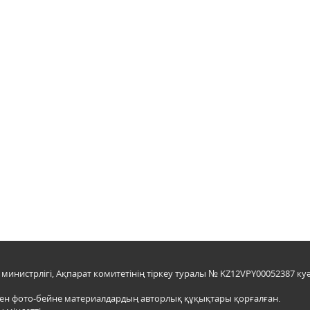
инистрлігі, Ақпарат комитетінің тіркеу туралы № KZ12VPY00052387 куә
мен фото-бейне материалдардың авторлық құқықтары қорғалған.