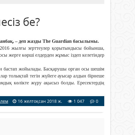
есіз бе?
танбақ
, – деп жазды
The Guardian басылымы.
2016 жылғы зерттеулер қорытындысы бойынша,
осы жерге көрші елдерден жұмыс іздеп келетіндер
н бастап жойылады.
Басқарушы орган осы шешім
лар т
олықтай тегін жүйеге ауысар алдын бірнеше
мдық көлікте жүру ақысыз болды. Ересектердің
лем
16 желтоқсан 2018 ж.
1 047
0