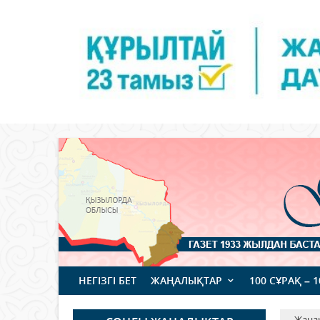
НЕГІЗГІ БЕТ
ЖАҢАЛЫҚТАР
100 СҰРАҚ – 
Жаңа