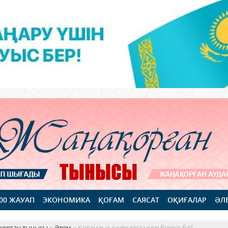
100 ЖАУАП
ЭКОНОМИКА
ҚОҒАМ
САЯСАТ
ОҚИҒАЛАР
ӘЛ
қорған тынысы
»
Әлем
» Қоғамдық көлік тегін елді білесіз бе?