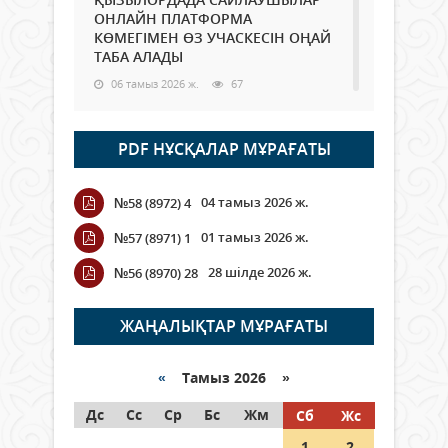
ОНЛАЙН ПЛАТФОРМА
КӨМЕГІМЕН ӨЗ УЧАСКЕСІН ОҢАЙ
ТАБА АЛАДЫ
06 тамыз 2026 ж.
67
Open Air: Қызылорда облысы
PDF НҰСҚАЛАР МҰРАҒАТЫ
полиция департаменті 20
мыңнан астам көрерменнің
қауіпсіздігін қамтамасыз етті
04 тамыз 2026 ж.
№58 (8972) 4
06 тамыз 2026 ж.
77
01 тамыз 2026 ж.
№57 (8971) 1
Wi-Fi ҚАБЫРҒА АРҚЫЛЫ ҚАЛАЙ
28 шілде 2026 ж.
№56 (8970) 28
ӨТЕДІ?
06 тамыз 2026 ж.
251
ЖАҢАЛЫҚТАР МҰРАҒАТЫ
Как могут проголосовать
граждане Казахстана,
«
Тамыз 2026 »
находящиеся за рубежом?
Дс
Сс
Ср
Бс
Жм
Сб
Жс
05 тамыз 2026 ж.
122
1
2