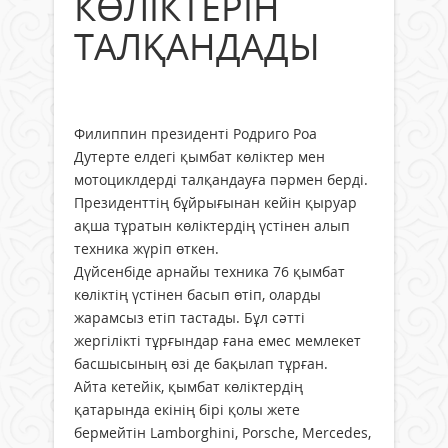
КӨЛІКТЕРІН
ТАЛҚАНДАДЫ
Филиппин президенті Родриго Роа
Дутерте елдегі қымбат көліктер мен
мотоциклдерді талқандауға пәрмен берді.
Президенттің бұйрығынан кейін қыруар
ақша тұратын көліктердің үстінен алып
техника жүріп өткен.
Дүйсенбіде арнайы техника 76 қымбат
көліктің үстінен басып өтіп, оларды
жарамсыз етіп тастады. Бұл сәтті
жергілікті тұрғындар ғана емес мемлекет
басшысының өзі де бақылап тұрған.
Айта кетейік, қымбат көліктердің
қатарында екінің бірі қолы жете
бермейтін Lamborghini, Porsche, Mercedes,