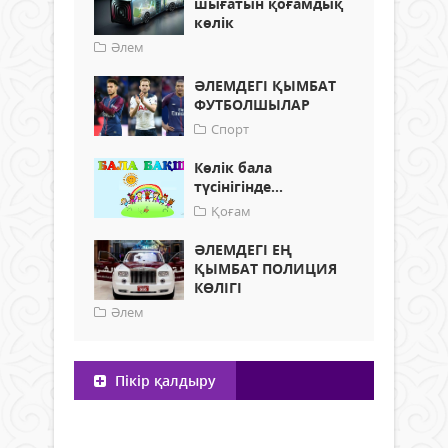
шығатын қоғамдық
көлік
Әлем
ӘЛЕМДЕГІ ҚЫМБАТ
ФУТБОЛШЫЛАР
Спорт
Көлік бала
түсінігінде...
Қоғам
ӘЛЕМДЕГІ ЕҢ
ҚЫМБАТ ПОЛИЦИЯ
КӨЛІГІ
Әлем
Пікір қалдыру