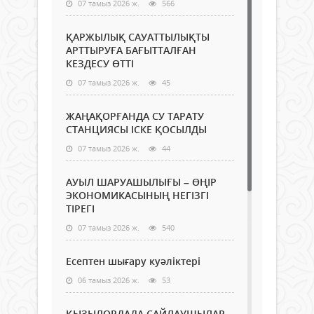
07 тамыз 2026 ж.
566
ҚАРЖЫЛЫҚ САУАТТЫЛЫҚТЫ
АРТТЫРУҒА БАҒЫТТАЛҒАН
КЕЗДЕСУ ӨТТІ
07 тамыз 2026 ж.
45
ЖАҢАҚОРҒАНДА СУ ТАРАТУ
СТАНЦИЯСЫ ІСКЕ ҚОСЫЛДЫ
07 тамыз 2026 ж.
44
АУЫЛ ШАРУАШЫЛЫҒЫ – ӨҢІР
ЭКОНОМИКАСЫНЫҢ НЕГІЗГІ
ТІРЕГІ
07 тамыз 2026 ж.
540
Есептен шығару куәліктері
06 тамыз 2026 ж.
53
ҚЫЗЫЛОРДАДА САЙЛАУШЫЛАР