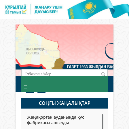
СОҢҒЫ ЖАҢАЛЫҚТАР
Жаңақорған ауданында құс
фабрикасы ашылды