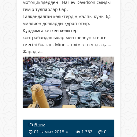
мотоциклдерден - Harley Davidson сынды
темір тұлпарлар бар.
Талқандалған көліктердің жалпы құны 6,5
миллион долларды құрап отыр.
Құрдымға кеткен көліктер
контрабандашылар мен шенеуніктерге
тиесілі болған. Міне... тіліміз тым қысқа...
Жарады...
Әлем
01 тамыз 2018 ж.
1 362
0