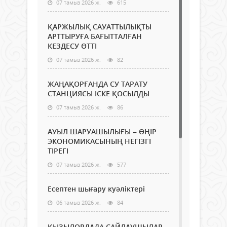
07 тамыз 2026 ж.
615
ҚАРЖЫЛЫҚ САУАТТЫЛЫҚТЫ
АРТТЫРУҒА БАҒЫТТАЛҒАН
КЕЗДЕСУ ӨТТІ
07 тамыз 2026 ж.
82
ЖАҢАҚОРҒАНДА СУ ТАРАТУ
СТАНЦИЯСЫ ІСКЕ ҚОСЫЛДЫ
07 тамыз 2026 ж.
86
АУЫЛ ШАРУАШЫЛЫҒЫ – ӨҢІР
ЭКОНОМИКАСЫНЫҢ НЕГІЗГІ
ТІРЕГІ
07 тамыз 2026 ж.
577
Есептен шығару куәліктері
06 тамыз 2026 ж.
84
ҚЫЗЫЛОРДАДА САЙЛАУШЫЛАР