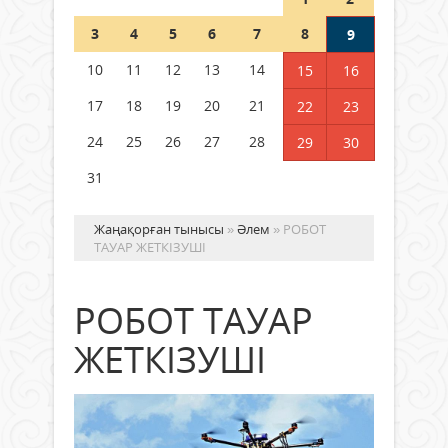
Шетелде жүрген Қазақстан
3
4
5
6
7
8
9
азаматтары қалай дауыс бере
алады?
10
11
12
13
14
15
16
05 тамыз 2026 ж.
165
17
18
19
20
21
22
23
24
25
26
27
28
29
30
31
Жаңақорған тынысы
»
Әлем
» РОБОТ
ТАУАР ЖЕТКІЗУШІ
РОБОТ ТАУАР
ЖЕТКІЗУШІ