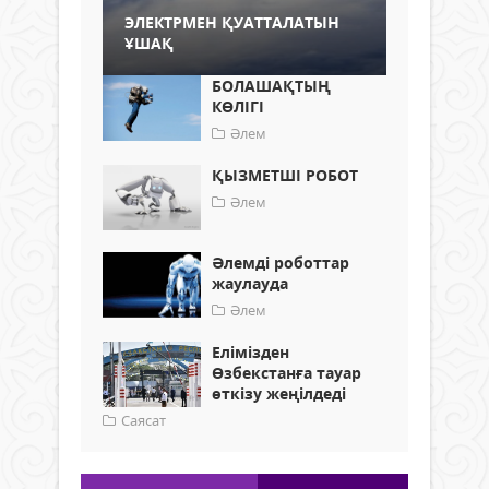
ЭЛЕКТРМЕН ҚУАТТАЛАТЫН
ҰШАҚ
БОЛАШАҚТЫҢ
КӨЛІГІ
Әлем
ҚЫЗМЕТШІ РОБОТ
Әлем
Әлемді роботтар
жаулауда
Әлем
Елімізден
Өзбекстанға тауар
өткізу жеңілдеді
Саясат