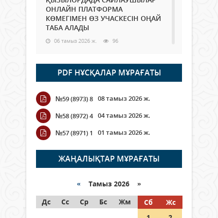
ОНЛАЙН ПЛАТФОРМА
КӨМЕГІМЕН ӨЗ УЧАСКЕСІН ОҢАЙ
ТАБА АЛАДЫ
06 тамыз 2026 ж.
96
Open Air: Қызылорда облысы
PDF НҰСҚАЛАР МҰРАҒАТЫ
полиция департаменті 20
мыңнан астам көрерменнің
қауіпсіздігін қамтамасыз етті
08 тамыз 2026 ж.
№59 (8973) 8
06 тамыз 2026 ж.
115
04 тамыз 2026 ж.
№58 (8972) 4
Wi-Fi ҚАБЫРҒА АРҚЫЛЫ ҚАЛАЙ
01 тамыз 2026 ж.
№57 (8971) 1
ӨТЕДІ?
06 тамыз 2026 ж.
274
ЖАҢАЛЫҚТАР МҰРАҒАТЫ
Как могут проголосовать
граждане Казахстана,
«
Тамыз 2026 »
находящиеся за рубежом?
Дс
Сс
Ср
Бс
Жм
Сб
Жс
05 тамыз 2026 ж.
155
1
2