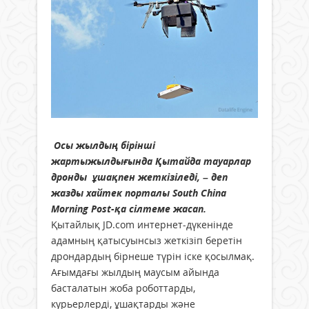
Осы жылдың бірінші
жартыжылдығында Қытайда тауарлар
дронды ұшақпен жеткізіледі, – деп
жазды хайтек порталы
South China
Morning Post-қа сілтеме жасап.
Қытайлық JD.com интернет-дүкенінде
адамның қатысуынсыз жеткізіп беретін
дрондардың бірнеше түрін іске қосылмақ.
Ағымдағы жылдың маусым айында
басталатын жоба роботтарды,
курьерлерді, ұшақтарды және