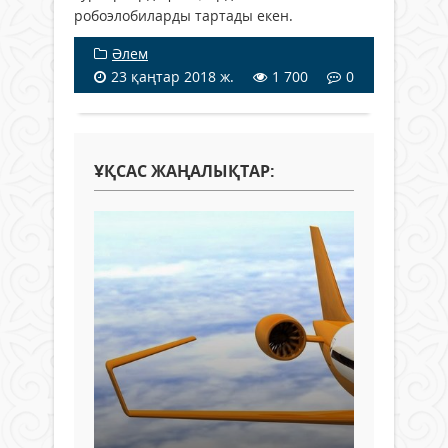
робоэлобиларды тартады екен.
Әлем
23 қаңтар 2018 ж.
1 700
0
ҰҚСАС ЖАҢАЛЫҚТАР: