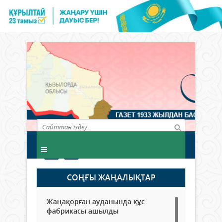
СОҢҒЫ ЖАҢАЛЫҚТАР
Жаңақорған ауданында құс
фабрикасы ашылды