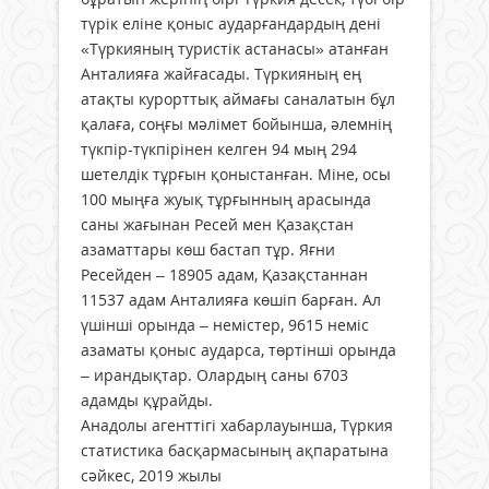
түрік еліне қоныс аударғандардың дені
«Түркияның туристік астанасы» атанған
Анталия­ға жайғасады. Түркияның ең
атақты курорттық аймағы саналатын бұл
қалаға, соңғы мәлімет бойынша, әлемнің
түкпір-түкпірінен келген 94 мың 294
шетелдік тұрғын қоныс­танған. Міне, осы
100 мыңға жуық тұрғынның арасында
саны жағынан Ресей мен Қазақстан
азаматтары көш бастап тұр. Яғни
Ресейден – 18905 адам, Қазақстаннан
11537 адам Анталияға көшіп барған. Ал
үшінші орында – немістер, 9615 неміс
азаматы қоныс аударса, төртінші орында
– ирандықтар. Олардың саны 6703
адамды құрайды.
Анадолы агенттігі хабарлауынша, Түркия
статистика басқармасының ақпаратына
сәйкес, 2019 жылы