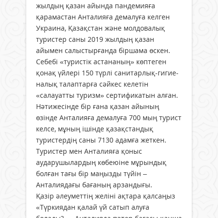
жылдың қазан айында пандемияға
қарамастан Анталияға демалуға келген
Украина, Қазақстан және молдовалық
туристер саны 2019 жылдың қазан
айымен салыс­тырғанда біршама өскен.
Себебі «туристік астананың» көптеген
қонақ үйлері 150 түрлі санитарлық-гигие­
налық талаптарға сәйкес келетін
«салауатты туризм» сертификатын алған.
Нәтижесінде бір ғана қазан айының
өзінде Анталияға демалуға 700 мың турист
келсе, мұның ішінде қазақстандық
туристердің саны 7130 адамға жеткен.
Туристер мен Анталияға қоныс
аударушылардың көбеюіне мұрындық
болған тағы бір маңызды түйін –
Анталиядағы бағаның арзандығы.
Қазір әлеуметтің желіні ақтара қалсаңыз
«Түркиядан қалай үй сатып алуға