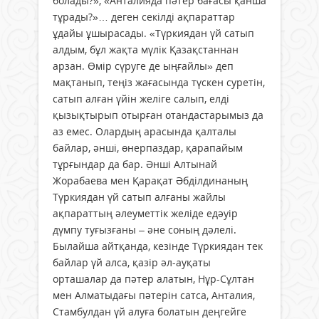
болады?», «Анталияда пәтер бағасы қанша
тұрады?»… деген секілді ақпараттар
ұдайы ұшырасады. «Түркиядан үй сатып
алдым, бұл жақта мүлік Қазақстаннан
арзан. Өмір сүруге де ыңғайлы» деп
мақтанып, теңіз жағасында түскен суретін,
сатып алған үйін желіге салып, елді
қызықтырып отырған отандастарымыз да
аз емес. Олардың арасында қалталы
байлар, әнші, өнерпаздар, қарапайым
тұрғындар да бар. Әнші Алтынай
Жорабаева мен Қарақат Әбділдинаның
Түркиядан үй сатып алғаны жайлы
ақпараттың әлеуметтік желіде едәуір
дүмпу туғызғаны – әне соның дәлелі.
Былайша айтқанда, кезінде Түркиядан тек
байлар үй алса, қазір әл-ауқаты
орташалар да пәтер алатын, Нұр-Сұлтан
мен Алматыдағы пәтерін сатса, Анталия,
Стамбулдан үй алуға болатын деңгейге