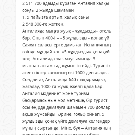
2 511 700 адамды құраған Анталия халқы
соңғы 2 жылда шамамен
1, 5 пайызға артып, халық саны
2 548 308-ге жеткен.
Анталияда мыңға жуық «жұлдызды» отель
бар. Оның 400-і – «5 жұлдызды» қонақ үй.
Саяхат саласы ерте дамыған Испанияның
өзінде мұндай көп «5 жұлдызды» қонақүй
жоқ. Анталияда жаз маусымында 3
мыңнан астам гид жұмыс істейді. Туристік
агенттіктер санының өзі 1600-ден асады.
Сондай-ақ Анталияда 640 шақырымдық
жағалау, 1000-ға жуық ежелгі қала бар.
Анталия мәдениет және туризм
басқармасының мәліметінше, бір турист
осы өңірде демалуға шамамен 700 доллар
ақша жұмсайды. Әрине, гольф ойнап, 5
жұлдызды қонақ үйге демалуға келгендер
мұның сыртында. Міне, бұл – Анталияның
туристерді магнитше тартатын басты