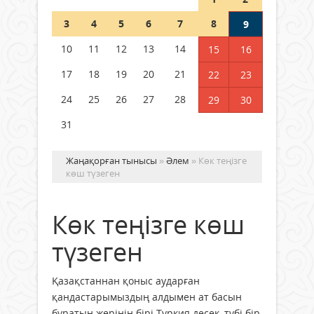
Шетелде жүрген Қазақстан
3
4
5
6
7
8
9
азаматтары қалай дауыс бере
алады?
10
11
12
13
14
15
16
05 тамыз 2026 ж.
162
17
18
19
20
21
22
23
24
25
26
27
28
29
30
31
Жаңақорған тынысы
»
Әлем
» Көк теңізге
көш түзеген
Көк теңізге көш
түзеген
Қазақстаннан қоныс аударған
қандастарымыздың алдымен ат басын
бұратын жерінің бірі Түркия десек, түбі бір