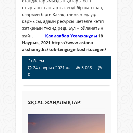
отандастарымыздың қатары өсіп
отырғанын аңғартса, енді бір жағынан,
олармен бірге Қазақстанның едәуір
қаржысы, адами ресурсы шетелге кетіп
жатқанын түсіндіреді. Бұл – ойланатын
жайт.
Қалиакбар Үсемханұлы
18
Наурыз, 2021 https://www.astana-
akshamy.kz/kok-tengizge-kosh-tuzegen/
Әлем
24 наурыз 2021 ж.
3 068
0
ҰҚСАС ЖАҢАЛЫҚТАР: