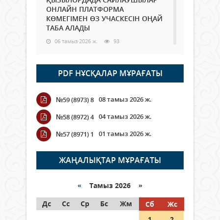
ОНЛАЙН ПЛАТФОРМА
КӨМЕГІМЕН ӨЗ УЧАСКЕСІН ОҢАЙ
ТАБА АЛАДЫ
06 тамыз 2026 ж.
93
Open Air: Қызылорда облысы
PDF НҰСҚАЛАР МҰРАҒАТЫ
полиция департаменті 20
мыңнан астам көрерменнің
қауіпсіздігін қамтамасыз етті
08 тамыз 2026 ж.
№59 (8973) 8
06 тамыз 2026 ж.
109
04 тамыз 2026 ж.
№58 (8972) 4
Wi-Fi ҚАБЫРҒА АРҚЫЛЫ ҚАЛАЙ
01 тамыз 2026 ж.
№57 (8971) 1
ӨТЕДІ?
06 тамыз 2026 ж.
270
ЖАҢАЛЫҚТАР МҰРАҒАТЫ
Как могут проголосовать
граждане Казахстана,
«
Тамыз 2026 »
находящиеся за рубежом?
Дс
Сс
Ср
Бс
Жм
Сб
Жс
05 тамыз 2026 ж.
152
1
2