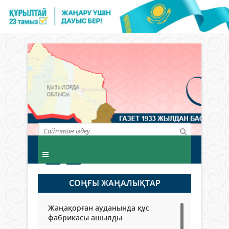
СОҢҒЫ ЖАҢАЛЫҚТАР
Жаңақорған ауданында құс
фабрикасы ашылды