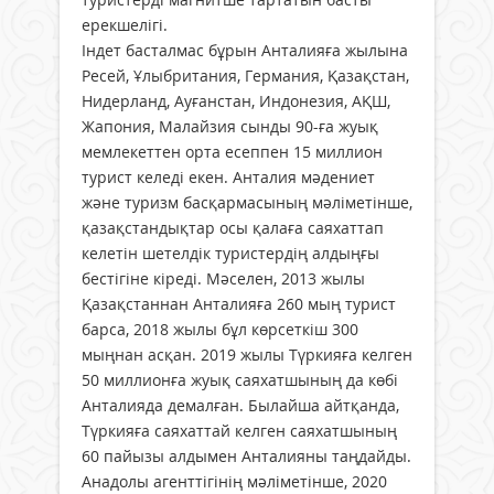
ерекшелігі.
Індет басталмас бұрын Анталия­ға жылына
Ресей, Ұлыбритания, Германия, Қазақстан,
Нидерланд, Ауғанстан, Индонезия, АҚШ,
Жапония, Малайзия сынды 90-ға жуық
мемлекеттен орта есеппен 15 миллион
турист келеді екен. Анталия мәдениет
және туризм басқармасының мәліметінше,
қазақстандықтар осы қалаға саяхаттап
келетін шетелдік туристердің алдыңғы
бестігіне кіреді. Мәселен, 2013 жылы
Қазақстаннан Анталияға 260 мың турист
барса, 2018 жылы бұл көрсеткіш 300
мыңнан асқан. 2019 жылы Түркияға келген
50 миллионға жуық саяхатшының да көбі
Анталияда демалған. Былайша айтқанда,
Түркияға саяхаттай келген саяхатшының
60 пайызы алдымен Анталияны таңдайды.
Анадолы агенттігінің мәліметінше, 2020