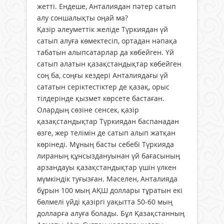
жетті. Ендеше, Анталиядан пәтер сатып
алу соншалықты оңай ма?
Қазір әлеуметтік желіде Түркия­дан үй
сатып алуға көмектесіп, ортадан нәпақа
табатын алыпсатарлар да көбейген. Үй
сатып алатын қазақстандықтар көбейген
соң ба, соңғы кездері Анталиядағы үй
сататын серіктестіктер де қазақ, орыс
тілдерінде қызмет көрсете бастаған.
Олардың сөзіне сенсек, қазір
қазақстандықтар Түркиядан баспанадан
өзге, жер телімін де сатып алып жатқан
көрінеді. Мұның басты себебі Түркияда
лираның құнсыздануынан үй бағасының
арзандауы қазақстандықтар үшін үлкен
мүмкіндік туғызған. Мәселен, Анталияда
бұрын 100 мың АҚШ доллары тұратын екі
бөлмелі үйді қазіргі уақытта 50-60 мың
долларға алуға болады. Бұл Қазақстанның