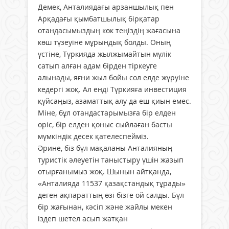
Демек, Анталиядағы арзаншылық пен
Арқадағы қымбатшылық бірқатар
отандасымыздың көк теңіздің жағасына
көш түзеуіне мұрындық болды. Оның
үстіне, Түркияда жылжымайтын мүлік
сатып алған адам бірден тіркеуге
алынады, яғни жыл бойы сол елде жүруіне
кедергі жоқ. Ал енді Түркияға инвестиция
құйсаңыз, азаматтық алу да еш қиын емес.
Міне, бұл отандастарымызға бір елден
өріс, бір елден қоныс сыйлаған басты
мүмкіндік десек қателеспейміз.
Әрине, біз бұл мақаланы Анталия­ның
туристік әлеуетін таныстыру үшін жазып
отырғанымыз жоқ. Шынын айтқанда,
«Анталияда 11537 қазақстандық тұрады»
деген ақпараттың өзі бізге ой салды. Бұл
бір жағынан, кәсіп және жайлы мекен
іздеп шетел асып жатқан