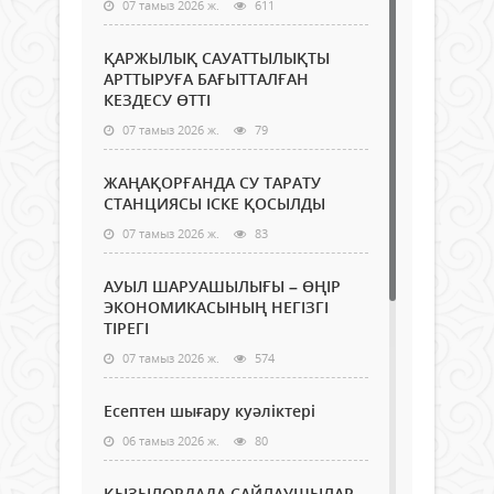
07 тамыз 2026 ж.
611
ҚАРЖЫЛЫҚ САУАТТЫЛЫҚТЫ
АРТТЫРУҒА БАҒЫТТАЛҒАН
КЕЗДЕСУ ӨТТІ
07 тамыз 2026 ж.
79
ЖАҢАҚОРҒАНДА СУ ТАРАТУ
СТАНЦИЯСЫ ІСКЕ ҚОСЫЛДЫ
07 тамыз 2026 ж.
83
АУЫЛ ШАРУАШЫЛЫҒЫ – ӨҢІР
ЭКОНОМИКАСЫНЫҢ НЕГІЗГІ
ТІРЕГІ
07 тамыз 2026 ж.
574
Есептен шығару куәліктері
06 тамыз 2026 ж.
80
ҚЫЗЫЛОРДАДА САЙЛАУШЫЛАР