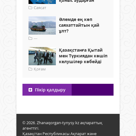
қоныс аударған
Саясат
Әлемде ең көп
саяхаттайтын қай
ұлт?
---
Қазақстанға Қытай
мен Түркиядан көшіп
келушілер көбейді
Қоғам
Пікір қалдыру
© 2026. Zhanaqorgan-tynysy.kz ақпараттық
агенттігі.
Қазақстан Республикасы Ақпарат және