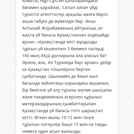
Алматы, Нұр-Сұлтан қалаларындағы
бағамен қарайлас. Сатып алған үйді
туристік агенттіктер арқылы жалға беріп,
ақша табуға да мүмкіндік бар. Әнші
Алтынай Жорабаеваның айтуынша, ол
жақта үй бағасы Қазақстаннан әлдеқайда
арзан. «Қазақстанда жеті жұлдызды
тұрғын үй кешенінен 3 бөлмелі пәтерді
160 мың АҚШ долларына ала аласыз ба?
Әрине, жоқ. Ал Түркияда бәрі арзан» дейді
ол Қазақстан тілшілеріне берген
сұхбатында. Шынымен де биыл жыл
басында зейнетақы қорындағы ақшаның
бір бөлігіне үй алу туралы әңгіме шыққалы
және пандемияның әсерінен құрылыс
материалдарының қымбаттауынан
Қазақстанда үй бағасы тіпті шарықтап
кетті. Өткен жылы 10-12 млн теңге
тұратын пәтерлер биыл 15 млн-ға таяды
немесе одан асып жығылды.