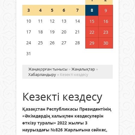
Шетелде жүрген Қазақстан
3
4
5
6
7
8
9
азаматтары қалай дауыс бере
алады?
10
11
12
13
14
15
16
05 тамыз 2026 ж.
152
17
18
19
20
21
22
23
24
25
26
27
28
29
30
31
Жаңақорған тынысы
»
Жаңалықтар
»
Хабарландыру
» Кезекті кездесу
Кезекті кездесу
Қазақстан Республикасы Президентінің
«Әкімдердің халықпен кездесулерін
өткізу туралы» 2022 жылғы 3
наурыздағы №826 Жарлығына сәйкес,