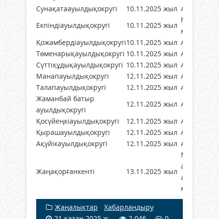
Сунақатаауылдықокругі
10.11.2025 жыл
Ауылдық к
№166 орта
Екпіндіауылдықокругі
10.11.2025 жыл
мектеп
Қожамбердіауылдықокругі
10.11.2025 жыл
Ауылдық к
Төменарықауылдықокругі
10.11.2025 жыл
Ауылдық к
Сүттіқұдықауылдықокругі
10.11.2025 жыл
Ауылдық к
Манапауылдықокругі
12.11.2025 жыл
Ауылдық к
Талапауылдықокругі
12.11.2025 жыл
Ауылдық к
Жаманбай батыр
12.11.2025 жыл
Ауылдық к
ауылдықокругі
Қосүйеңкіауылдықокругі
12.11.2025 жыл
Ауылдық к
Қырашауылдықокругі
12.11.2025 жыл
Ауылдық к
Ақүйікауылдықокругі
12.11.2025 жыл
Ауылдық к
М. Көкенов
атындағы
Жаңақорғанкенті
13.11.2025 жыл
аудандық
мәдениет ү
Жаңалықтар
/
Хабарландыру
21 қазан 2025 ж.
2 046
0