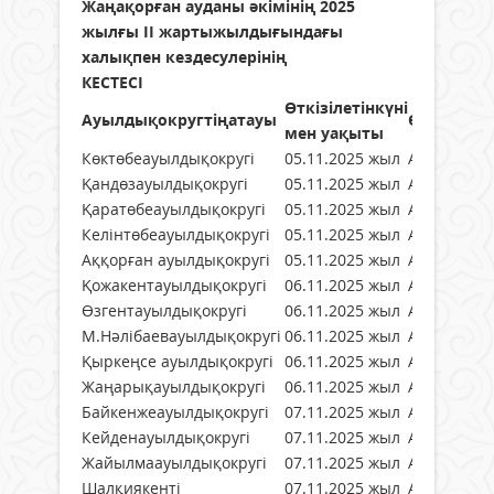
Жаңақорған ауданы әкімінің 2025
жылғы ІІ жартыжылдығындағы
халықпен кездесулерінің
КЕСТЕСІ
Өткізілетінкүні
Ауылдықокругтіңатауы
Өткізілет
мен уақыты
Көктөбеауылдықокругі
05.11.2025 жыл
Ауылдық к
Қандөзауылдықокругі
05.11.2025 жыл
Ауылдық к
Қаратөбеауылдықокругі
05.11.2025 жыл
Ауылдық к
Келінтөбеауылдықокругі
05.11.2025 жыл
Ауылдық к
Аққорған ауылдықокругі
05.11.2025 жыл
Ауылдық к
Қожакентауылдықокругі
06.11.2025 жыл
Ауылдық к
Өзгентауылдықокругі
06.11.2025 жыл
Ауылдық к
М.Нәлібаевауылдықокругі
06.11.2025 жыл
Ауылдық к
Қыркеңсе ауылдықокругі
06.11.2025 жыл
Ауылдық к
Жаңарықауылдықокругі
06.11.2025 жыл
Ауылдық к
Байкенжеауылдықокругі
07.11.2025 жыл
Ауылдық к
Кейденауылдықокругі
07.11.2025 жыл
Ауылдық к
Жайылмаауылдықокругі
07.11.2025 жыл
Ауылдық к
Шалқиякенті
07.11.2025 жыл
Ауылдық к