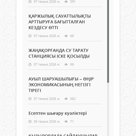
07 тамыз 2026 ж.
591
ҚАРЖЫЛЫҚ САУАТТЫЛЫҚТЫ
АРТТЫРУҒА БАҒЫТТАЛҒАН
КЕЗДЕСУ ӨТТІ
07 тамыз 2026 ж.
68
ЖАҢАҚОРҒАНДА СУ ТАРАТУ
СТАНЦИЯСЫ ІСКЕ ҚОСЫЛДЫ
07 тамыз 2026 ж.
69
АУЫЛ ШАРУАШЫЛЫҒЫ – ӨҢІР
ЭКОНОМИКАСЫНЫҢ НЕГІЗГІ
ТІРЕГІ
07 тамыз 2026 ж.
562
Есептен шығару куәліктері
06 тамыз 2026 ж.
71
ҚЫЗЫЛОРДАДА САЙЛАУШЫЛАР