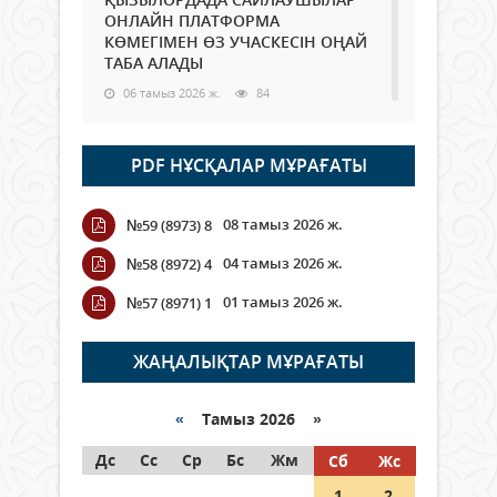
ОНЛАЙН ПЛАТФОРМА
КӨМЕГІМЕН ӨЗ УЧАСКЕСІН ОҢАЙ
ТАБА АЛАДЫ
06 тамыз 2026 ж.
84
Open Air: Қызылорда облысы
PDF НҰСҚАЛАР МҰРАҒАТЫ
полиция департаменті 20
мыңнан астам көрерменнің
қауіпсіздігін қамтамасыз етті
08 тамыз 2026 ж.
№59 (8973) 8
06 тамыз 2026 ж.
92
04 тамыз 2026 ж.
№58 (8972) 4
Wi-Fi ҚАБЫРҒА АРҚЫЛЫ ҚАЛАЙ
01 тамыз 2026 ж.
№57 (8971) 1
ӨТЕДІ?
06 тамыз 2026 ж.
261
ЖАҢАЛЫҚТАР МҰРАҒАТЫ
Как могут проголосовать
граждане Казахстана,
«
Тамыз 2026 »
находящиеся за рубежом?
Дс
Сс
Ср
Бс
Жм
Сб
Жс
05 тамыз 2026 ж.
142
1
2