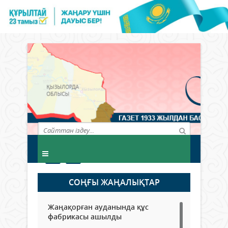
СОҢҒЫ ЖАҢАЛЫҚТАР
Жаңақорған ауданында құс
фабрикасы ашылды