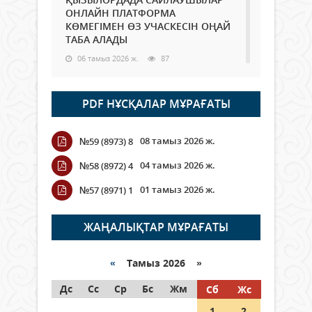
ОНЛАЙН ПЛАТФОРМА
КӨМЕГІМЕН ӨЗ УЧАСКЕСІН ОҢАЙ
ТАБА АЛАДЫ
06 тамыз 2026 ж.
87
Open Air: Қызылорда облысы
PDF НҰСҚАЛАР МҰРАҒАТЫ
полиция департаменті 20
мыңнан астам көрерменнің
қауіпсіздігін қамтамасыз етті
08 тамыз 2026 ж.
№59 (8973) 8
06 тамыз 2026 ж.
97
04 тамыз 2026 ж.
№58 (8972) 4
Wi-Fi ҚАБЫРҒА АРҚЫЛЫ ҚАЛАЙ
01 тамыз 2026 ж.
№57 (8971) 1
ӨТЕДІ?
06 тамыз 2026 ж.
265
ЖАҢАЛЫҚТАР МҰРАҒАТЫ
Как могут проголосовать
граждане Казахстана,
«
Тамыз 2026 »
находящиеся за рубежом?
Дс
Сс
Ср
Бс
Жм
Сб
Жс
05 тамыз 2026 ж.
146
1
2