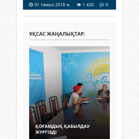
01 тамыз 2018 ж.
1 420
0
ҰҚСАС ЖАҢАЛЫҚТАР:
ҚОҒАМДЫҚ ҚАБЫЛДАУ
ЖҮРГІЗДІ