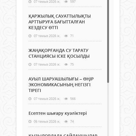
07 тамыз 2026 ж.
597
ҚАРЖЫЛЫҚ САУАТТЫЛЫҚТЫ
АРТТЫРУҒА БАҒЫТТАЛҒАН
КЕЗДЕСУ ӨТТІ
07 тамыз 2026 ж.
71
ЖАҢАҚОРҒАНДА СУ ТАРАТУ
СТАНЦИЯСЫ ІСКЕ ҚОСЫЛДЫ
07 тамыз 2026 ж.
75
АУЫЛ ШАРУАШЫЛЫҒЫ – ӨҢІР
ЭКОНОМИКАСЫНЫҢ НЕГІЗГІ
ТІРЕГІ
07 тамыз 2026 ж.
566
Есептен шығару куәліктері
06 тамыз 2026 ж.
74
ҚЫЗЫЛОРДАДА САЙЛАУШЫЛАР