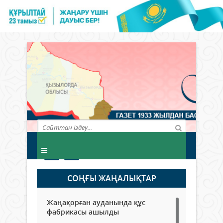
СОҢҒЫ ЖАҢАЛЫҚТАР
Жаңақорған ауданында құс
фабрикасы ашылды