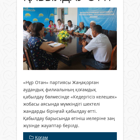
«Нұр Отан» партиясы Жаңақорған
аудандық филиалының қоғамдық
қабылдау бөлмесінде «Кедергісіз келешек»
жобасы аясында мүмкіндігі шектелі
жандарды біріңғай қабылдау өтті.
Қабылдау барысында өтініш иелеріне заң
жүзінде жауаптар берілді.
Қоғам