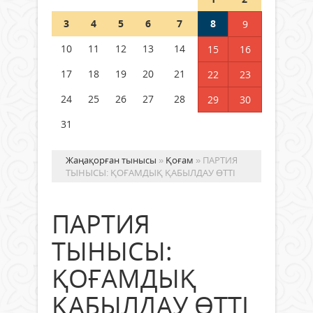
Шетелде жүрген Қазақстан
3
4
5
6
7
8
9
азаматтары қалай дауыс бере
алады?
10
11
12
13
14
15
16
05 тамыз 2026 ж.
157
17
18
19
20
21
22
23
24
25
26
27
28
29
30
31
Жаңақорған тынысы
»
Қоғам
» ПАРТИЯ
ТЫНЫСЫ: ҚОҒАМДЫҚ ҚАБЫЛДАУ ӨТТІ
ПАРТИЯ
ТЫНЫСЫ:
ҚОҒАМДЫҚ
ҚАБЫЛДАУ ӨТТІ