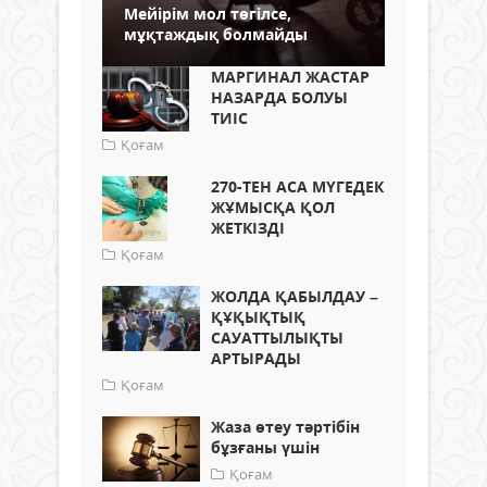
Мейірім мол төгілсе,
мұқтаждық болмайды
МАРГИНАЛ ЖАСТАР
НАЗАРДА БОЛУЫ
ТИІС
Қоғам
270-ТЕН АСА МҮГЕДЕК
ЖҰМЫСҚА ҚОЛ
ЖЕТКІЗДІ
Қоғам
ЖОЛДА ҚАБЫЛДАУ –
ҚҰҚЫҚТЫҚ
САУАТТЫЛЫҚТЫ
АРТЫРАДЫ
Қоғам
Жаза өтеу тәртібін
бұзғаны үшін
Қоғам