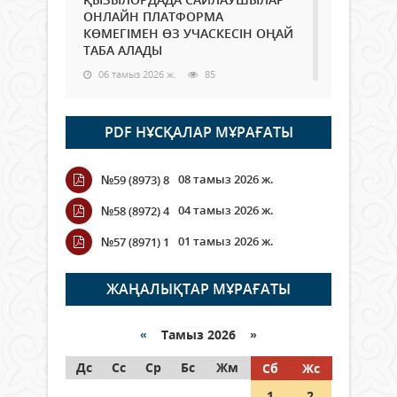
ОНЛАЙН ПЛАТФОРМА
КӨМЕГІМЕН ӨЗ УЧАСКЕСІН ОҢАЙ
ТАБА АЛАДЫ
06 тамыз 2026 ж.
85
Open Air: Қызылорда облысы
PDF НҰСҚАЛАР МҰРАҒАТЫ
полиция департаменті 20
мыңнан астам көрерменнің
қауіпсіздігін қамтамасыз етті
08 тамыз 2026 ж.
№59 (8973) 8
06 тамыз 2026 ж.
95
04 тамыз 2026 ж.
№58 (8972) 4
Wi-Fi ҚАБЫРҒА АРҚЫЛЫ ҚАЛАЙ
01 тамыз 2026 ж.
№57 (8971) 1
ӨТЕДІ?
06 тамыз 2026 ж.
263
ЖАҢАЛЫҚТАР МҰРАҒАТЫ
Как могут проголосовать
граждане Казахстана,
«
Тамыз 2026 »
находящиеся за рубежом?
Дс
Сс
Ср
Бс
Жм
Сб
Жс
05 тамыз 2026 ж.
144
1
2