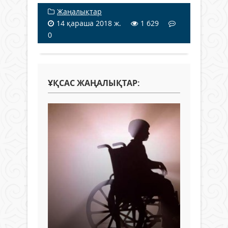
Жаңалықтар
14 қараша 2018 ж.
1 629
0
ҰҚСАС ЖАҢАЛЫҚТАР: