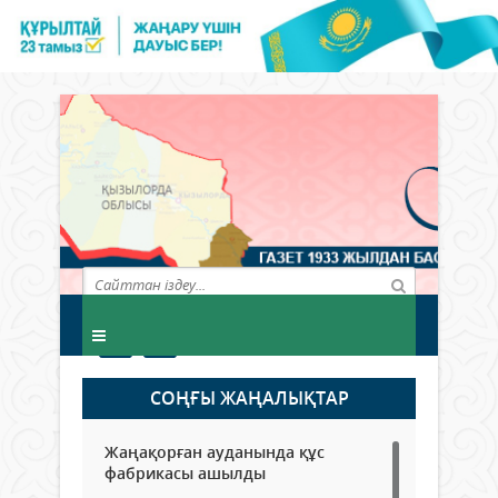
СОҢҒЫ ЖАҢАЛЫҚТАР
Жаңақорған ауданында құс
фабрикасы ашылды