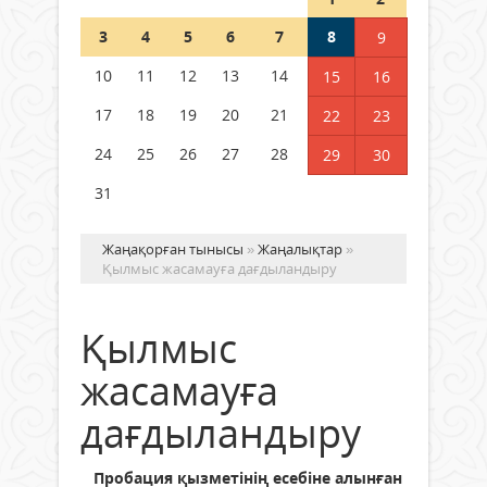
Шетелде жүрген Қазақстан
3
4
5
6
7
8
9
азаматтары қалай дауыс бере
алады?
10
11
12
13
14
15
16
05 тамыз 2026 ж.
153
17
18
19
20
21
22
23
24
25
26
27
28
29
30
31
Жаңақорған тынысы
»
Жаңалықтар
»
Қылмыс жасамауға дағдыландыру
Қылмыс
жасамауға
дағдыландыру
Пробация қызметінің есебіне алынған