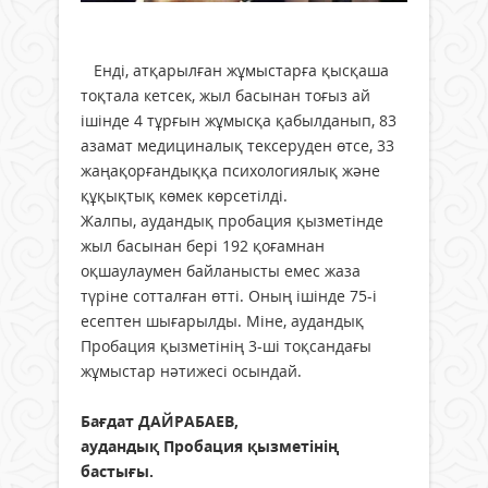
Енді, атқарылған жұмыстарға қысқаша
тоқтала кетсек, жыл басынан тоғыз ай
ішінде 4 тұрғын жұмысқа қабылданып, 83
азамат медициналық тексеруден өтсе, 33
жаңақорғандыққа психологиялық және
құқықтық көмек көрсетілді.
Жалпы, аудандық пробация қызметінде
жыл басынан бері 192 қоғамнан
оқшаулаумен байланысты емес жаза
түріне сотталған өтті. Оның ішінде 75-і
есептен шығарылды. Міне, аудандық
Пробация қызметінің 3-ші тоқсандағы
жұмыстар нәтижесі осындай.
Бағдат ДАЙРАБАЕВ,
аудандық Пробация қызметінің
бастығы.