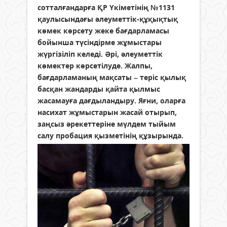
сотталғандарға ҚР Үкіметінің №1131
қаулысындағы әлеуметтік-құқықтық
көмек көрсету жеке бағдарламасы
бойынша түсіндірме жұмыстары
жүргізіліп келеді. Әрі, әлеуметтік
көмектер көрсетілуде. Жалпы,
бағдарламаның мақсаты – теріс қылық
басқан жандарды қайта қылмыс
жасамауға дағдыландыру. Яғни, оларға
насихат жұмыстарын жасай отырып,
заңсыз әрекеттеріне мүлдем тыйым
салу пробация қызметінің құзырында.