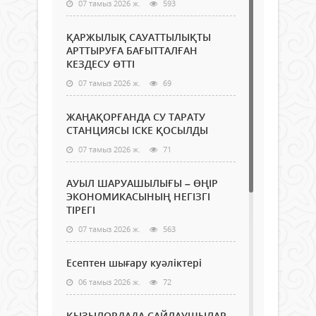
07 тамыз 2026 ж.
593
ҚАРЖЫЛЫҚ САУАТТЫЛЫҚТЫ
АРТТЫРУҒА БАҒЫТТАЛҒАН
КЕЗДЕСУ ӨТТІ
07 тамыз 2026 ж.
69
ЖАҢАҚОРҒАНДА СУ ТАРАТУ
СТАНЦИЯСЫ ІСКЕ ҚОСЫЛДЫ
07 тамыз 2026 ж.
71
АУЫЛ ШАРУАШЫЛЫҒЫ – ӨҢІР
ЭКОНОМИКАСЫНЫҢ НЕГІЗГІ
ТІРЕГІ
07 тамыз 2026 ж.
563
Есептен шығару куәліктері
06 тамыз 2026 ж.
72
ҚЫЗЫЛОРДАДА САЙЛАУШЫЛАР