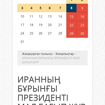
Шетелде жүрген Қазақстан
3
4
5
6
7
8
9
азаматтары қалай дауыс бере
алады?
10
11
12
13
14
15
16
05 тамыз 2026 ж.
152
17
18
19
20
21
22
23
24
25
26
27
28
29
30
31
Жаңақорған тынысы
»
Жаңалықтар
»
ИРАННЫҢ БҰРЫНҒЫ ПРЕЗИДЕНТІ МАЛ
БАҒЫП ЖҮР
ИРАННЫҢ
БҰРЫНҒЫ
ПРЕЗИДЕНТІ