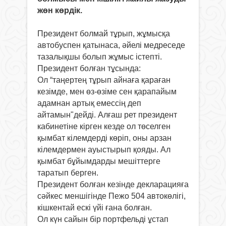
жөн көрдік.
Президент болмай тұрып, жұмысқа
автобуспен қатынаса, әйелі медреседе
тазалықшы болып жұмыс істепті.
Пре
зидент болған тұсында:
Ол “таңертең тұрып айнаға қараған
кезімде, мен өз-өзіме сен қарапайым
адамнан артық емессің деп
айтамын
"
дейді. Алғаш рет президент
кабинетіне кірген кезде ол төселген
қымбат кілемдерді көріп, оны арзан
кілемдермен ауыстырып қояды. Ал
қымбат бұйымдарды мешіттерге
таратып берген.
Президент болған кезінде декларацияға
сәйкес меншігінде Пежо 504 автокөлігі,
кішкентай ескі үйі ғана болған.
Ол күн сайын бір портфельді ұстап