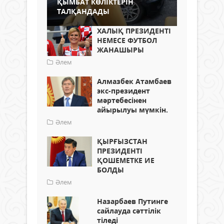
ҚЫМБАТ КӨЛІКТЕРІН
ТАЛҚАНДАДЫ
ХАЛЫҚ ПРЕЗИДЕНТІ
НЕМЕСЕ ФУТБОЛ
ЖАНАШЫРЫ
Әлем
Алмазбек Атамбаев
экс-президент
мәртебесінен
айырылуы мүмкін.
Әлем
ҚЫРҒЫЗСТАН
ПРЕЗИДЕНТІ
ҚОШЕМЕТКЕ ИЕ
БОЛДЫ
Әлем
Назарбаев Путинге
сайлауда сәттілік
тіледі