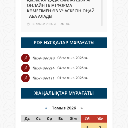
ОНЛАЙН ПЛАТФОРМА
КӨМЕГІМЕН ӨЗ УЧАСКЕСІН ОҢАЙ
ТАБА АЛАДЫ
06 тамыз 2026 ж.
84
Open Air: Қызылорда облысы
PDF НҰСҚАЛАР МҰРАҒАТЫ
полиция департаменті 20
мыңнан астам көрерменнің
қауіпсіздігін қамтамасыз етті
08 тамыз 2026 ж.
№59 (8973) 8
06 тамыз 2026 ж.
92
04 тамыз 2026 ж.
№58 (8972) 4
Wi-Fi ҚАБЫРҒА АРҚЫЛЫ ҚАЛАЙ
01 тамыз 2026 ж.
№57 (8971) 1
ӨТЕДІ?
06 тамыз 2026 ж.
261
ЖАҢАЛЫҚТАР МҰРАҒАТЫ
Как могут проголосовать
граждане Казахстана,
«
Тамыз 2026 »
находящиеся за рубежом?
Дс
Сс
Ср
Бс
Жм
Сб
Жс
05 тамыз 2026 ж.
143
1
2