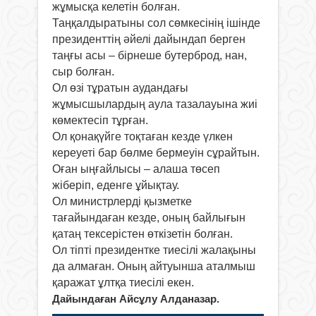
жұмысқа келетін болған.
Таңқалдыратыны сол сөмкесінің ішінде
президенттің әйелі дайындап берген
таңғы асы – бірнеше бутерброд, нан,
сыр болған.
Ол өзі тұратын аудандағы
жұмысшылардың аула тазалауына жиі
көмектесіп тұрған.
Ол қонақүйге тоқтаған кезде үлкен
кереуеті бар бөлме бермеуін сұрайтын.
Оған ыңғайлысы – алаша төсеп
жіберіп, еденге ұйықтау.
Ол министрлерді қызметке
тағайындаған кезде, оның байлығын
қатаң тексерістен өткізетін болған.
Ол тіпті президентке тиесілі жалақыны
да алмаған. Оның айтуынша аталмыш
қаражат ұлтқа тиесілі екен.
Дайындаған Айсұлу Алданазар.