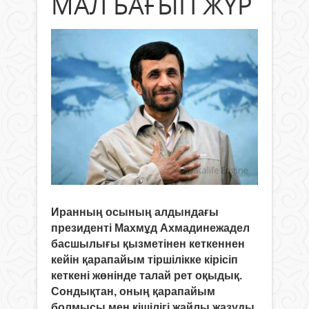
МАЛ БАҒЫП ЖҮР
Иранның осының алдындағы
президенті Махмұд Ахмадинежад
ел
басшылығы қызметінен кеткеннен
кейін қарапайым тіршілікке кірісіп
кеткен
і жөнінде талай рет оқыдық.
Сондықтан, оның қарапайым
болмысы мен кішілігі жайлы жазуды