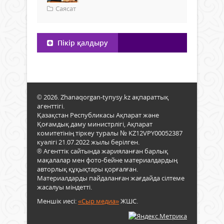
Саясат
Пікір қалдыру
© 2026. Zhanaqorgan-tynysy.kz ақпараттық
агенттігі.
Қазақстан Республикасы Ақпарат және
Қоғамдық даму министрлігі, Ақпарат
комитетінің тіркеу туралы № KZ12VPY00052387
куәлігі 21.07.2022 жылы берілген.
® Агенттік сайтында жарияланған барлық
мақалалар мен фото-бейне материалдардың
авторлық құқықтары қорғалған.
Материалдарды пайдаланған жағдайда сілтеме
жасалуы міндетті.
Меншік иесі:
«Сыр медиа»
ЖШС.