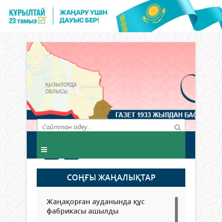
СОҢҒЫ ЖАҢАЛЫҚТАР
Жаңақорған ауданында құс
фабрикасы ашылды