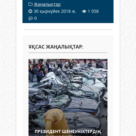
Жаңалықтар
30 қыркүйек 2018 ж.
1 058
0
ҰҚСАС ЖАҢАЛЫҚТАР:
ПРЕЗИДЕНТ ШЕНЕУНІКТЕРДІҢ