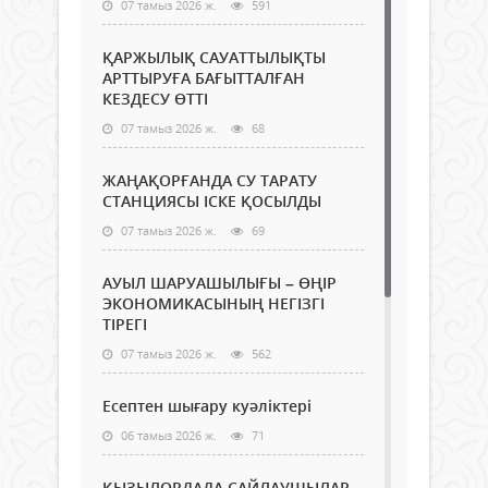
07 тамыз 2026 ж.
591
ҚАРЖЫЛЫҚ САУАТТЫЛЫҚТЫ
АРТТЫРУҒА БАҒЫТТАЛҒАН
КЕЗДЕСУ ӨТТІ
07 тамыз 2026 ж.
68
ЖАҢАҚОРҒАНДА СУ ТАРАТУ
СТАНЦИЯСЫ ІСКЕ ҚОСЫЛДЫ
07 тамыз 2026 ж.
69
АУЫЛ ШАРУАШЫЛЫҒЫ – ӨҢІР
ЭКОНОМИКАСЫНЫҢ НЕГІЗГІ
ТІРЕГІ
07 тамыз 2026 ж.
562
Есептен шығару куәліктері
06 тамыз 2026 ж.
71
ҚЫЗЫЛОРДАДА САЙЛАУШЫЛАР