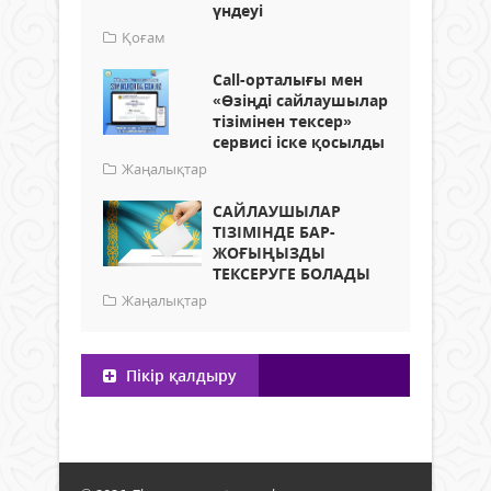
үндеуі
Қоғам
Call-орталығы мен
«Өзіңді сайлаушылар
тізімінен тексер»
сервисі іске қосылды
Жаңалықтар
САЙЛАУШЫЛАР
ТІЗІМІНДЕ БАР-
ЖОҒЫҢЫЗДЫ
ТЕКСЕРУГЕ БОЛАДЫ
Жаңалықтар
Пікір қалдыру