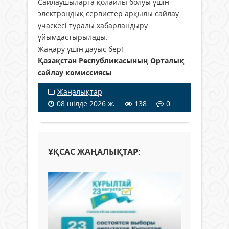
Сайлаушыларға қолайлы болуы үшін
электрондық сервистер арқылы сайлау
учаскесі туралы хабарландыру
ұйымдастырылады.
Жаңару үшін дауыс бер!
Қазақстан Республикасының Орталық
сайлау комиссиясы
Жаңалықтар
08 шілде 2026 ж.
138
0
ҰҚСАС ЖАҢАЛЫҚТАР: