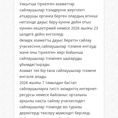
Уақытша тіркелген азаматтар
сайлаушылар тізімдеріне жергілікті
атқарушы органға берген олардың өтініші
негізінде дауыс беру күніне дейін отыз
күннен кешіктірмей немесе 2026 жылғы 23
шілдеге дейін енгізіледі.
Әкімдік азаматты дауыс беретін сайлау
учаскесінің сайлаушылар тізіміне енгізуді
және оны тіркелген жері бойынша
сайлаушылар тізімінен шығаруды
ұйымдастырады.
Азамат тек бір ғана сайлаушылар тізіміне
енгізіле алады.
2026 жылғы 7 тамыздан бастап
сайлаушыларға тиісті әкімдіктің интернет-
ресурсы немесе байланыс орталығы
арқылы нақты сайлау учаскесіндегі
сайлаушылар тізімінде өзі туралы
деректерді тексеру мүмкіндігі беріледі.