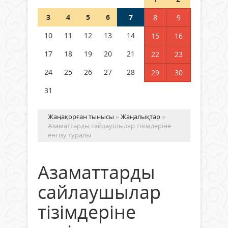
3
4
5
6
7
8
9
Германия аптап ыстыққа
байланысты суды үнемдей
10
11
12
13
14
15
16
бастады
17
18
19
20
21
22
23
04 тамыз 2026 ж.
96
24
25
26
27
28
29
30
31
Жаңақорған тынысы
»
Жаңалықтар
»
Азаматтарды сайлаушылар тізімдеріне
енгізу туралы
Азаматтарды
сайлаушылар
тізімдеріне