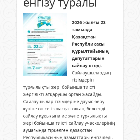
енгізу туралы
2026 жылғы 23
тамызда
Қазақстан
Республикасы
Құрылтайының
депутаттарын
сайлау өтеді.
Сайлаушылардың
тізімдерін
тұрғылықты жері бойынша тиісті
жергілікті атқарушы орган жасайды.
Сайлаушылар тізімдеріне дауыс беру
күніне он сегiз жасқа толған, белсенді
сайлау құқығына ие және тұрғылықты
жері бойынша тиісті сайлау учаскелерінің
аумағында тіркелген Қазақстан
Республикасының азаматтары енгізіледі.