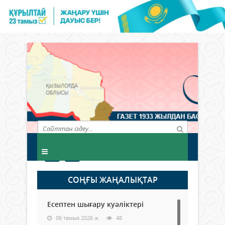
СОҢҒЫ ЖАҢАЛЫҚТАР
Есептен шығару куәліктері
06 тамыз 2026 ж.
48