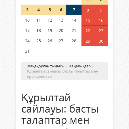
3
4
5
6
7
8
9
Германия аптап ыстыққа
байланысты суды үнемдей
10
11
12
13
14
15
16
бастады
17
18
19
20
21
22
23
04 тамыз 2026 ж.
98
24
25
26
27
28
29
30
31
Жаңақорған тынысы
»
Жаңалықтар
»
Құрылтай сайлауы: басты талаптар мен
ерекшеліктер
Құрылтай
сайлауы: басты
талаптар мен