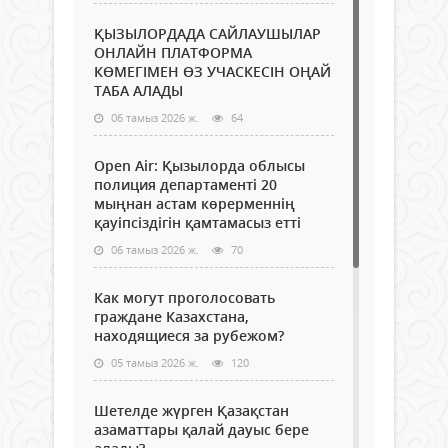
ҚЫЗЫЛОРДАДА САЙЛАУШЫЛАР
ОНЛАЙН ПЛАТФОРМА
КӨМЕГІМЕН ӨЗ УЧАСКЕСІН ОҢАЙ
ТАБА АЛАДЫ
06 тамыз 2026 ж.
64
Open Air: Қызылорда облысы
полиция департаменті 20
мыңнан астам көрерменнің
қауіпсіздігін қамтамасыз етті
06 тамыз 2026 ж.
70
Как могут проголосовать
граждане Казахстана,
находящиеся за рубежом?
05 тамыз 2026 ж.
120
Шетелде жүрген Қазақстан
азаматтары қалай дауыс бере