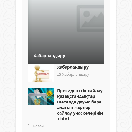
Хабарландыру
Хабарландыру
Хабарландыру
Президенттік сайлау:
қазақстандықтар
шетелде дауыс бере
алатын жерлер –
сайлау учаскелерінің
тізімі
Қоғам