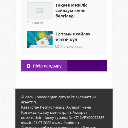
Тоқаев мәжіліс
сайлауы күнін
белгіледі
Саясат
12 тамыз сайлау
өтетін күн
Жаңалықтар
Пікір қалдыру
© 2026. Zhanaqorgan-tynysy.kz ақпараттық
агенттігі.
Қазақстан Республикасы Ақпарат және
Қоғамдық даму министрлігі, Ақпарат
комитетінің тіркеу туралы № KZ12VPY00052387
куәлігі 21.07.2022 жылы берілген.
® Агенттік сайтында жарияланған барлық