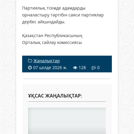
Партиялық тізімде адамдарды
орналастыру тәртібін саяси партиялар
дербес айқындайды.
Қазақстан Республикасының
Орталық сайлау комиссиясы
Жаңалықтар
07 шілде 2026 ж.
128
0
ҰҚСАС ЖАҢАЛЫҚТАР: