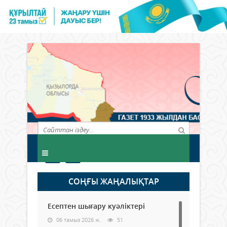
СОҢҒЫ ЖАҢАЛЫҚТАР
Есептен шығару куәліктері
06 тамыз 2026 ж.
51