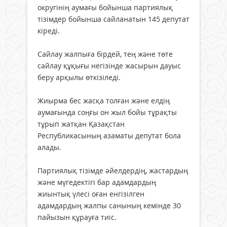
округінің аумағы бойынша партиялық
тізімдер бойынша сайланатын 145 депутат
кіреді.
Сайлау жалпыға бірдей, тең және төте
сайлау құқығы негізінде жасырын дауыс
беру арқылы өткізіледі.
Жиырма бес жасқа толған және елдің
аумағында соңғы он жыл бойы тұрақты
тұрып жатқан Қазақстан
Республикасының азаматы депутат бола
алады.
Партиялық тізімде әйелдердің, жастардың
және мүгедектігі бар адамдардың
жиынтық үлесі оған енгізілген
адамдардың жалпы санының кемінде 30
пайызын құрауға тиіс.