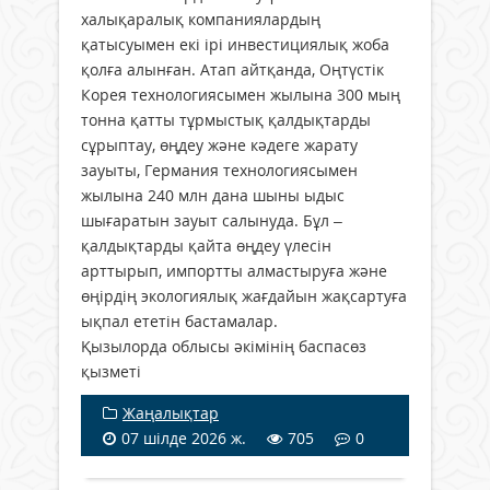
халықаралық компаниялардың
қатысуымен екі ірі инвестициялық жоба
қолға алынған. Атап айтқанда, Оңтүстік
Корея технологиясымен жылына 300 мың
тонна қатты тұрмыстық қалдықтарды
сұрыптау, өңдеу және кәдеге жарату
зауыты, Германия технологиясымен
жылына 240 млн дана шыны ыдыс
шығаратын зауыт салынуда. Бұл –
қалдықтарды қайта өңдеу үлесін
арттырып, импортты алмастыруға және
өңірдің экологиялық жағдайын жақсартуға
ықпал ететін бастамалар.
Қызылорда облысы әкімінің баспасөз
қызметі
Жаңалықтар
07 шілде 2026 ж.
705
0