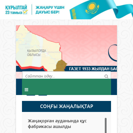
СОҢҒЫ ЖАҢАЛЫҚТАР
Жаңақорған ауданында құс
фабрикасы ашылды