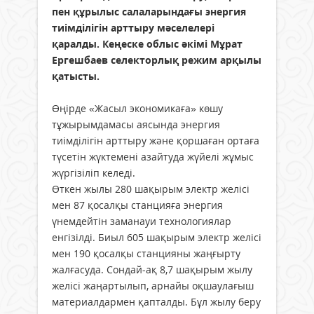
пен құрылыс салаларындағы энергия
тиімділігін арттыру мәселелері
қаралды. Кеңеске облыс әкімі Мұрат
Ергешбаев селекторлық режим арқылы
қатысты.
Өңірде «Жасыл экономикаға» көшу
тұжырымдамасы аясында энергия
тиімділігін арттыру және қоршаған ортаға
түсетін жүктемені азайтуда жүйелі жұмыс
жүргізіліп келеді.
Өткен жылы 280 шақырым электр желісі
мен 87 қосалқы станцияға энергия
үнемдейтін заманауи технологиялар
енгізілді. Биыл 605 шақырым электр желісі
мен 190 қосалқы станцияны жаңғырту
жалғасуда. Сондай-ақ 8,7 шақырым жылу
желісі жаңартылып, арнайы оқшаулағыш
материалдармен қапталды. Бұл жылу беру