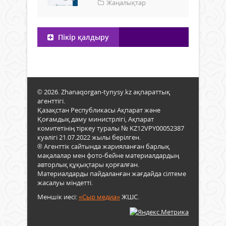
Жаңалықтар
Пікір қалдыру
© 2026. Zhanaqorgan-tynysy.kz ақпараттық
агенттігі.
Қазақстан Республикасы Ақпарат және
Қоғамдық даму министрлігі, Ақпарат
комитетінің тіркеу туралы № KZ12VPY00052387
куәлігі 21.07.2022 жылы берілген.
® Агенттік сайтында жарияланған барлық
мақалалар мен фото-бейне материалдардың
авторлық құқықтары қорғалған.
Материалдарды пайдаланған жағдайда сілтеме
жасалуы міндетті.
Меншік иесі:
«Сыр медиа»
ЖШС.