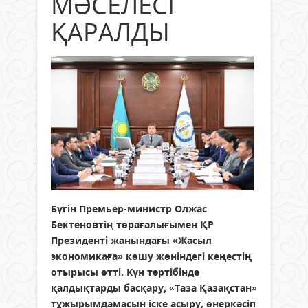
МӘСЕЛЕСІ
ҚАРАЛДЫ
Бүгін Премьер-министр Олжас
Бектеновтің төрағалығымен ҚР
Президенті жанындағы «Жасыл
экономикаға» көшу жөніндегі кеңестің
отырысы өтті. Күн тәртібінде
қалдықтарды басқару, «Таза Қазақстан»
тұжырымдамасын іске асыру, өнеркәсіп