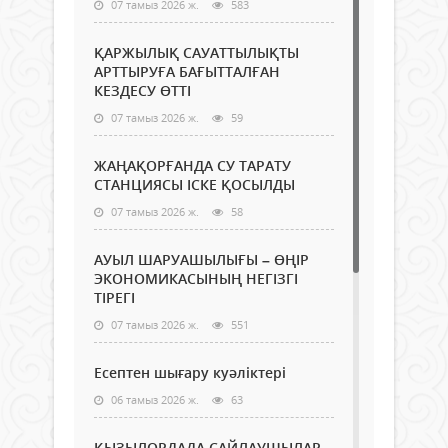
07 тамыз 2026 ж.
583
ҚАРЖЫЛЫҚ САУАТТЫЛЫҚТЫ
АРТТЫРУҒА БАҒЫТТАЛҒАН
КЕЗДЕСУ ӨТТІ
07 тамыз 2026 ж.
59
ЖАҢАҚОРҒАНДА СУ ТАРАТУ
СТАНЦИЯСЫ ІСКЕ ҚОСЫЛДЫ
07 тамыз 2026 ж.
58
АУЫЛ ШАРУАШЫЛЫҒЫ – ӨҢІР
ЭКОНОМИКАСЫНЫҢ НЕГІЗГІ
ТІРЕГІ
07 тамыз 2026 ж.
551
Есептен шығару куәліктері
06 тамыз 2026 ж.
63
ҚЫЗЫЛОРДАДА САЙЛАУШЫЛАР