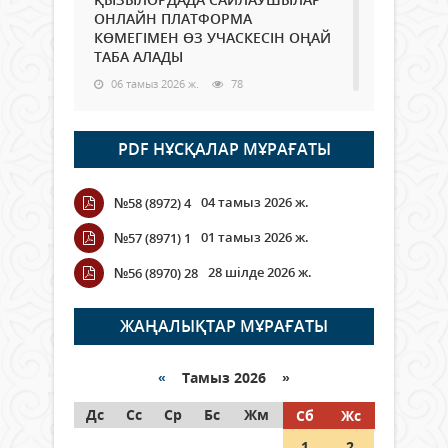
ОНЛАЙН ПЛАТФОРМА
КӨМЕГІМЕН ӨЗ УЧАСКЕСІН ОҢАЙ
ТАБА АЛАДЫ
06 тамыз 2026 ж.
78
Open Air: Қызылорда облысы
PDF НҰСҚАЛАР МҰРАҒАТЫ
полиция департаменті 20
мыңнан астам көрерменнің
қауіпсіздігін қамтамасыз етті
04 тамыз 2026 ж.
№58 (8972) 4
06 тамыз 2026 ж.
84
01 тамыз 2026 ж.
№57 (8971) 1
Wi-Fi ҚАБЫРҒА АРҚЫЛЫ ҚАЛАЙ
28 шілде 2026 ж.
№56 (8970) 28
ӨТЕДІ?
06 тамыз 2026 ж.
255
ЖАҢАЛЫҚТАР МҰРАҒАТЫ
Как могут проголосовать
граждане Казахстана,
«
Тамыз 2026 »
находящиеся за рубежом?
Дс
Сс
Ср
Бс
Жм
Сб
Жс
05 тамыз 2026 ж.
134
1
2