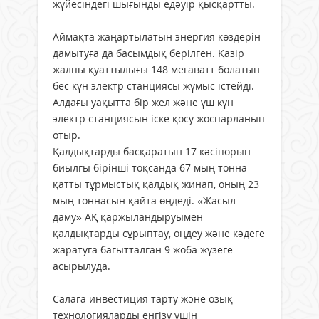
жүйесіндегі шығынды едәуір қысқартты.
Аймақта жаңартылатын энергия көздерін
дамытуға да басымдық берілген. Қазір
жалпы қуаттылығы 148 мегаватт болатын
бес күн электр станциясы жұмыс істейді.
Алдағы уақытта бір жел және үш күн
электр станциясын іске қосу жоспарланып
отыр.
Қалдықтарды басқаратын 17 кәсіпорын
биылғы бірінші тоқсанда 67 мың тонна
қатты тұрмыстық қалдық жинап, оның 23
мың тоннасын қайта өңдеді. «Жасыл
даму» АҚ қаржыландыруымен
қалдықтарды сұрыптау, өңдеу және кәдеге
жаратуға бағытталған 9 жоба жүзеге
асырылуда.
Салаға инвестиция тарту және озық
технологияларды енгізу үшін