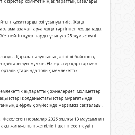
к кірістер комитетінің ақпараттық базалары
айтын құжаттарды өзі ұсынуы тиіс. Жаңа
абарлама азаматтарға жаңа тәртіппен жолданады.
 Жетпейтін құжаттарды ұсынуға 25 жұмыс күні
ыланды. Қаражат алушының өтініші бойынша,
н қайтарылуы мүмкін. Өзгерістер қарттар мен
ту орталықтарында толық мемлекеттік
емлекеттік ақпараттық жүйелердегі мәліметтер
тақы істері қолданыстағы істер мұрағатында
рганның цифрлық жүйесінде мерзімсіз сақталады.
ді. Жекелеген нормалар 2026 жылғы 13 маусымнан
тақы жинағының жеткілікті шегін есептеудің