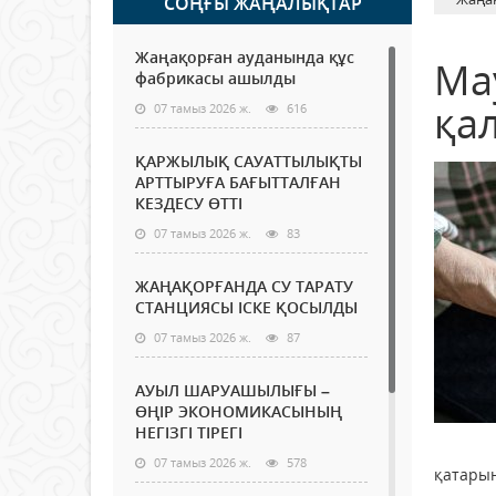
СОҢҒЫ ЖАҢАЛЫҚТАР
Жаңақорған ауданында құс
Ма
фабрикасы ашылды
қал
07 тамыз 2026 ж.
616
ҚАРЖЫЛЫҚ САУАТТЫЛЫҚТЫ
АРТТЫРУҒА БАҒЫТТАЛҒАН
КЕЗДЕСУ ӨТТІ
07 тамыз 2026 ж.
83
ЖАҢАҚОРҒАНДА СУ ТАРАТУ
СТАНЦИЯСЫ ІСКЕ ҚОСЫЛДЫ
07 тамыз 2026 ж.
87
АУЫЛ ШАРУАШЫЛЫҒЫ –
ӨҢІР ЭКОНОМИКАСЫНЫҢ
НЕГІЗГІ ТІРЕГІ
07 тамыз 2026 ж.
578
қатарын