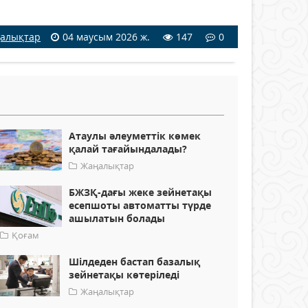
алықтар
04 маусым 2026 ж.
147
0
Атаулы әлеуметтік көмек
қалай тағайындалады?
Жаңалықтар
БЖЗҚ-дағы жеке зейнетақы
есепшоты автоматты түрде
ашылатын болады
Қоғам
Шілдеден бастап базалық
зейнетақы көтеріледі
Жаңалықтар