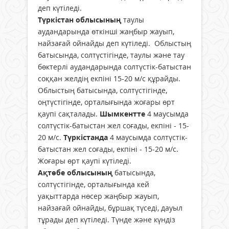
деп күтіледі.
Түркістан облысының
таулы
аудандарында өткінші жаңбыр жауып,
найзағай ойнайды деп күтіледі. Облыстың
батысында, солтүстігінде, таулы және тау
бөктерлі аудандарында солтүстік-батыстан
соққан желдің екпіні 15-20 м/с құрайды.
Облыстың батысында, солтүстігінде,
оңтүстігінде, орталығында жоғары өрт
қаупі сақталады.
Шымкентте
4 маусымда
солтүстік-батыстан жел соғады, екпіні - 15-
20 м/с.
Түркістанда
4 маусымда солтүстік-
батыстан жел соғады, екпіні - 15-20 м/с.
Жоғары өрт қаупі күтіледі.
Ақтөбе облысының
батысында,
солтүстігінде, орталығында кей
уақыттарда нөсер жаңбыр жауып,
найзағай ойнайды, бұршақ түседі, дауыл
тұрады деп күтіледі. Түнде және күндіз