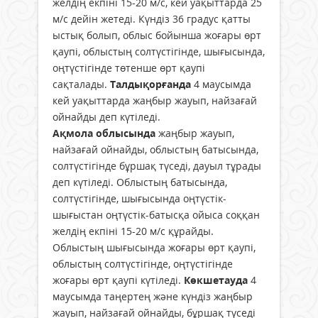
желдің екпіні 15-20 м/с, кей уақыттарда 25
м/с дейін жетеді. Күндіз 36 градус қатты
ыстық болып, облыс бойынша жоғары өрт
қаупі, облыстың солтүстігінде, шығысында,
оңтүстігінде төтенше өрт қаупі
сақталады.
Талдықорғанда
4 маусымда
кей уақыттарда жаңбыр жауып, найзағай
ойнайды деп күтіледі.
Ақмола облысында
жаңбыр жауып,
найзағай ойнайды, облыстың батысында,
солтүстігінде бұршақ түседі, дауыл тұрады
деп күтіледі. Облыстың батысында,
солтүстігінде, шығысында оңтүстік-
шығыстан оңтүстік-батысқа ойыса соққан
желдің екпіні 15-20 м/с құрайды.
Облыстың шығысында жоғары өрт қаупі,
облыстың солтүстігінде, оңтүстігінде
жоғары өрт қаупі күтіледі.
Көкшетауда
4
маусымда таңертең және күндіз жаңбыр
жауып, найзағай ойнайды, бұршақ түседі