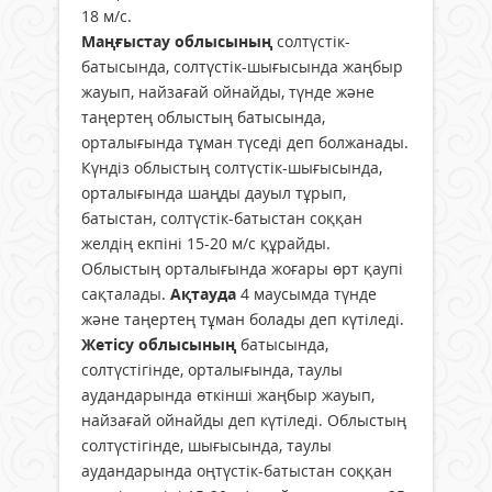
18 м/с.
Маңғыстау облысының
солтүстік-
батысында, солтүстік-шығысында жаңбыр
жауып, найзағай ойнайды, түнде және
таңертең облыстың батысында,
орталығында тұман түседі деп болжанады.
Күндіз облыстың солтүстік-шығысында,
орталығында шаңды дауыл тұрып,
батыстан, солтүстік-батыстан соққан
желдің екпіні 15-20 м/с құрайды.
Облыстың орталығында жоғары өрт қаупі
сақталады.
Ақтауда
4 маусымда түнде
және таңертең тұман болады деп күтіледі.
Жетісу облысының
батысында,
солтүстігінде, орталығында, таулы
аудандарында өткінші жаңбыр жауып,
найзағай ойнайды деп күтіледі. Облыстың
солтүстігінде, шығысында, таулы
аудандарында оңтүстік-батыстан соққан