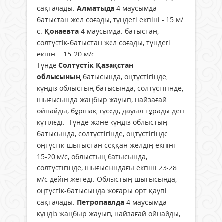
сақталады.
Алматыда
4 маусымда
батыстан жел соғады, түндегі екпіні - 15 м/
с.
Қонаевта
4 маусымда. батыстан,
солтүстік-батыстан жел соғады, түндегі
екпіні - 15-20 м/с.
Түнде
Солтүстік Қазақстан
облысының
батысында, оңтүстігінде,
күндіз облыстың батысында, солтүстігінде,
шығысында жаңбыр жауып, найзағай
ойнайды, бұршақ түседі, дауыл тұрады деп
күтіледі. Түнде және күндіз облыстың
батысында, солтүстігінде, оңтүстігінде
оңтүстік-шығыстан соққан желдің екпіні
15-20 м/с, облыстың батысында,
солтүстігінде, шығысындағы екпіні 23-28
м/с дейін жетеді. Облыстың шығысында,
оңтүстік-батысында жоғары өрт қаупі
сақталады.
Петропавлда
4 маусымда
күндіз жаңбыр жауып, найзағай ойнайды,