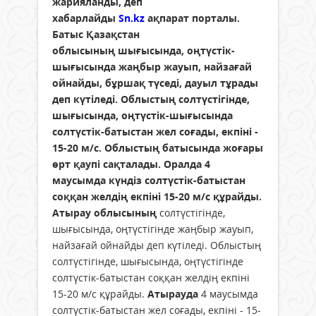
жарияланды, деп
хабарлайды
Sn.kz
ақпарат порталы.
Батыс Қазақстан
облысының шығысында, оңтүстік-
шығысында жаңбыр жауып, найзағай
ойнайды, бұршақ түседі, дауыл тұрады
деп күтіледі. Облыстың солтүстігінде,
шығысында, оңтүстік-шығысында
солтүстік-батыстан жел соғады, екпіні -
15-20 м/с. Облыстың батысында жоғары
өрт қаупі сақталады. Оралда 4
маусымда күндіз солтүстік-батыстан
соққан желдің екпіні 15-20 м/с құрайды.
Атырау облысының
солтүстігінде,
шығысында, оңтүстігінде жаңбыр жауып,
найзағай ойнайды деп күтіледі. Облыстың
солтүстігінде, шығысында, оңтүстігінде
солтүстік-батыстан соққан желдің екпіні
15-20 м/с құрайды.
Атырауда
4 маусымда
солтүстік-батыстан жел соғады, екпіні - 15-