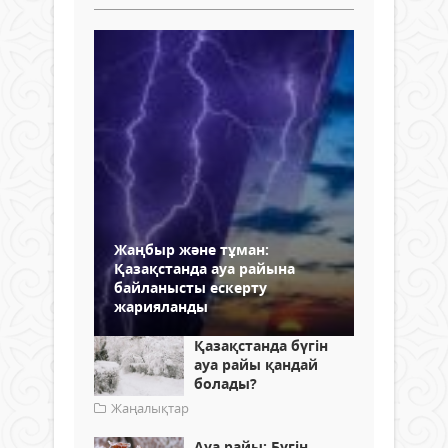
Жаңбыр және тұман:
Қазақстанда ауа райына
байланысты ескерту
жарияланды
Қазақстанда бүгін
ауа райы қандай
болады?
Жаңалықтар
Ауа райы: Бүгін