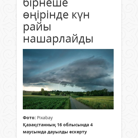
бірнеше
өңірінде күн
райы
нашарлайды
Фото:
Pixabay
Қазақстанның 16 облысында 4
маусымда дауылды ескерту