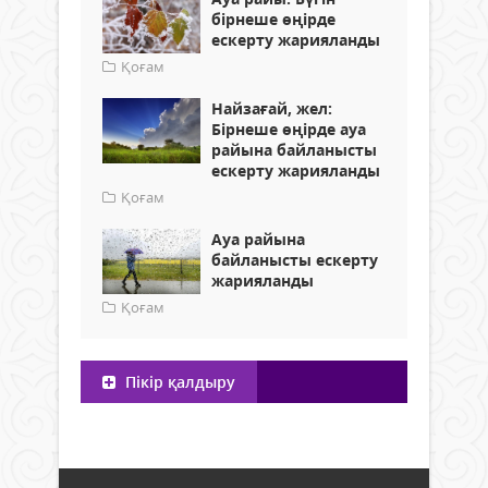
бірнеше өңірде
ескерту жарияланды
Қоғам
Найзағай, жел:
Бірнеше өңірде ауа
райына байланысты
ескерту жарияланды
Қоғам
Ауа райына
байланысты ескерту
жарияланды
Қоғам
Пікір қалдыру