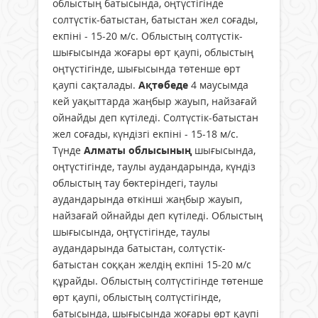
облыстың батысында, оңтүстігінде
солтүстік-батыстан, батыстан жел соғады,
екпіні - 15-20 м/с. Облыстың солтүстік-
шығысында жоғары өрт қаупі, облыстың
оңтүстігінде, шығысында төтенше өрт
қаупі сақталады.
Ақтөбеде
4 маусымда
кей уақыттарда жаңбыр жауып, найзағай
ойнайды деп күтіледі. Солтүстік-батыстан
жел соғады, күндізгі екпіні - 15-18 м/с.
Түнде
Алматы облысының
шығысында,
оңтүстігінде, таулы аудандарында, күндіз
облыстың тау бөктеріндегі, таулы
аудандарында өткінші жаңбыр жауып,
найзағай ойнайды деп күтіледі. Облыстың
шығысында, оңтүстігінде, таулы
аудандарында батыстан, солтүстік-
батыстан соққан желдің екпіні 15-20 м/с
құрайды. Облыстың солтүстігінде төтенше
өрт қаупі, облыстың солтүстігінде,
батысында, шығысында жоғары өрт қаупі