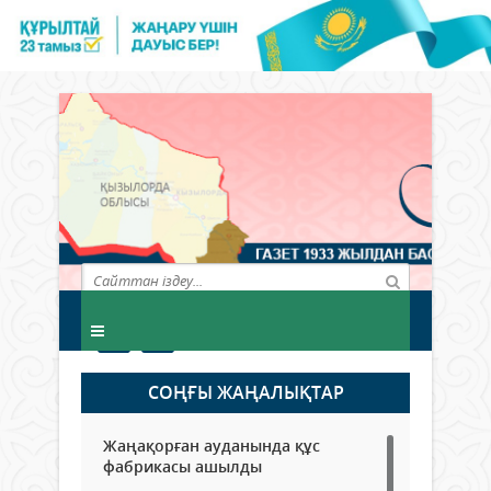
СОҢҒЫ ЖАҢАЛЫҚТАР
Жаңақорған ауданында құс
фабрикасы ашылды