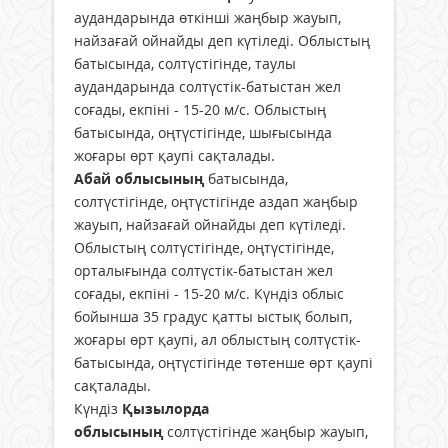
аудандарында өткінші жаңбыр жауып,
найзағай ойнайды деп күтіледі. Облыстың
батысында, солтүстігінде, таулы
аудандарында солтүстік-батыстан жел
соғады, екпіні - 15-20 м/с. Облыстың
батысында, оңтүстігінде, шығысында
жоғары өрт қаупі сақталады.
Абай облысының
батысында,
солтүстігінде, оңтүстігінде аздап жаңбыр
жауып, найзағай ойнайды деп күтіледі.
Облыстың солтүстігінде, оңтүстігінде,
орталығында солтүстік-батыстан жел
соғады, екпіні - 15-20 м/с. Күндіз облыс
бойынша 35 градус қатты ыстық болып,
жоғары өрт қаупі, ал облыстың солтүстік-
батысында, оңтүстігінде төтенше өрт қаупі
сақталады.
Күндіз
Қызылорда
облысының
солтүстігінде жаңбыр жауып,