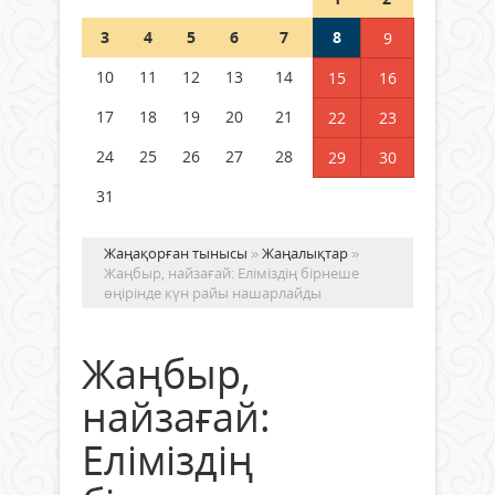
Шетелде жүрген Қазақстан
3
4
5
6
7
8
9
азаматтары қалай дауыс бере
алады?
10
11
12
13
14
15
16
05 тамыз 2026 ж.
158
17
18
19
20
21
22
23
24
25
26
27
28
29
30
31
Жаңақорған тынысы
»
Жаңалықтар
»
Жаңбыр, найзағай: Еліміздің бірнеше
өңірінде күн райы нашарлайды
Жаңбыр,
найзағай:
Еліміздің