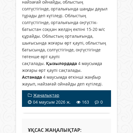
найзағай ойнайды, облыстың
солтүстігінде, орталығында шаңды дауыл
тұрады деп күтіледі. Облыстың
солтүстігінде, орталығында оңтүстік-
батыстан соққан желдің екпіні 15-20 м/с
құрайды. Облыстың орталығында,
шығысында жоғары өрт қаупі, облыстың
батысында, солтүстігінде, оңтүстігінде
төтенше өрт қаупі
сақталады.
Қызылордада
4 маусымда
жоғары өрт қаупі сақталады.
Астанада
4 маусымда өткінші жаңбыр
жауып, найзағай ойнайды деп күтіледі.
Жаңалықтар
04 маусым 2026 ж.
163
0
ҰҚСАС ЖАҢАЛЫҚТАР: