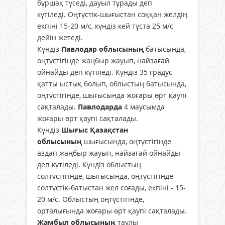
бұршақ түседі, дауыл тұрады деп
күтіледі. Оңтүстік-шығыстан соққан желдің
екпіні 15-20 м/с, күндіз кей тұста 25 м/с
дейін жетеді.
Күндіз
Павлодар облысының
батысында,
оңтүстігінде жаңбыр жауып, найзағай
ойнайды деп күтіледі. Күндіз 35 градус
қатты ыстық болып, облыстың батысында,
оңтүстігінде, шығысында жоғары өрт қаупі
сақталады.
Павлодарда
4 маусымда
жоғары өрт қаупі сақталады.
Күндіз
Шығыс Қазақстан
облысының
шығысында, оңтүстігінде
аздап жаңбыр жауып, найзағай ойнайды
деп күтіледі. Күндіз облыстың
солтүстігінде, шығысында, оңтүстігінде
солтүстік-батыстан жел соғады, екпіні - 15-
20 м/с. Облыстың оңтүстігінде,
орталығында жоғары өрт қаупі сақталады.
Жамбыл облысының
таулы