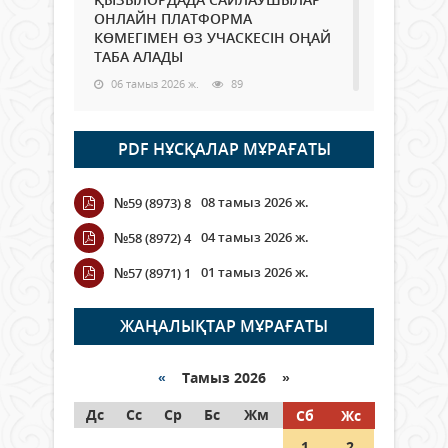
ОНЛАЙН ПЛАТФОРМА
КӨМЕГІМЕН ӨЗ УЧАСКЕСІН ОҢАЙ
ТАБА АЛАДЫ
06 тамыз 2026 ж.
89
Open Air: Қызылорда облысы
PDF НҰСҚАЛАР МҰРАҒАТЫ
полиция департаменті 20
мыңнан астам көрерменнің
қауіпсіздігін қамтамасыз етті
08 тамыз 2026 ж.
№59 (8973) 8
06 тамыз 2026 ж.
100
04 тамыз 2026 ж.
№58 (8972) 4
Wi-Fi ҚАБЫРҒА АРҚЫЛЫ ҚАЛАЙ
01 тамыз 2026 ж.
№57 (8971) 1
ӨТЕДІ?
06 тамыз 2026 ж.
266
ЖАҢАЛЫҚТАР МҰРАҒАТЫ
Как могут проголосовать
граждане Казахстана,
«
Тамыз 2026 »
находящиеся за рубежом?
Дс
Сс
Ср
Бс
Жм
Сб
Жс
05 тамыз 2026 ж.
147
1
2