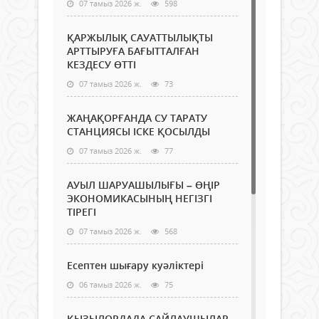
07 тамыз 2026 ж.
598
ҚАРЖЫЛЫҚ САУАТТЫЛЫҚТЫ
АРТТЫРУҒА БАҒЫТТАЛҒАН
КЕЗДЕСУ ӨТТІ
07 тамыз 2026 ж.
73
ЖАҢАҚОРҒАНДА СУ ТАРАТУ
СТАНЦИЯСЫ ІСКЕ ҚОСЫЛДЫ
07 тамыз 2026 ж.
77
АУЫЛ ШАРУАШЫЛЫҒЫ – ӨҢІР
ЭКОНОМИКАСЫНЫҢ НЕГІЗГІ
ТІРЕГІ
07 тамыз 2026 ж.
568
Есептен шығару куәліктері
06 тамыз 2026 ж.
75
ҚЫЗЫЛОРДАДА САЙЛАУШЫЛАР