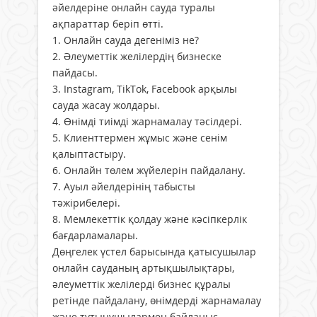
әйелдеріне онлайн сауда туралы
ақпараттар беріп өтті.
1. Онлайн сауда дегеніміз не?
2. Әлеуметтік желілердің бизнеске
пайдасы.
3. Instagram, TikTok, Facebook арқылы
сауда жасау жолдары.
4. Өнімді тиімді жарнамалау тәсілдері.
5. Клиенттермен жұмыс және сенім
қалыптастыру.
6. Онлайн төлем жүйелерін пайдалану.
7. Ауыл әйелдерінің табысты
тәжірибелері.
8. Мемлекеттік қолдау және кәсіпкерлік
бағдарламалары.
Дөңгелек үстел барысында қатысушылар
онлайн сауданың артықшылықтары,
әлеуметтік желілерді бизнес құралы
ретінде пайдалану, өнімдерді жарнамалау
және тұтынушылармен байланыс