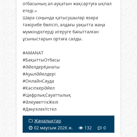
отбасының әл-ауқатын жақсартуға ықпал
етеді.»
Шара соңында қатысушылар өзара
тәжірибе бөлісіп, алдағы уақытта жаңа
мүмкіндіктерді игеруге бағытталған
ұсыныстарын ортаға салды.
#AMANAT
#БақыттыОтбасы
#ӘйелдерҚанаты
#АуылӘйелдері
#ОнлайнСауда
#КәсіпкерӘйел
#ЦифрлықСауаттылық
#ӘлеуметтікЖелі
#ДөңгелекҮстел
Жаңалықтар
02 маусым 2026 ж.
132
0