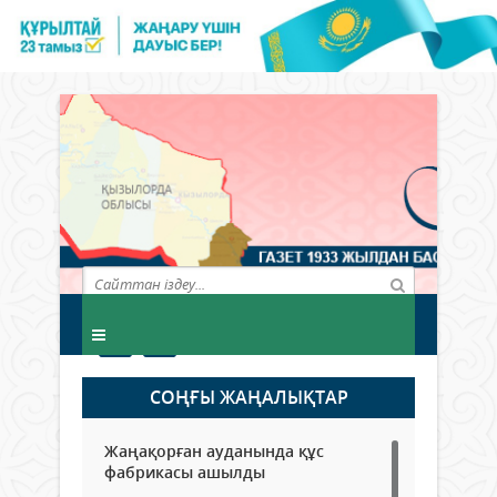
СОҢҒЫ ЖАҢАЛЫҚТАР
Жаңақорған ауданында құс
фабрикасы ашылды