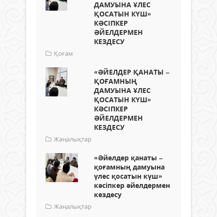
ДАМУЫНА ҰЛЕС
ҚОСАТЫН КҮШ»
КӘСІПКЕР
ӘЙЕЛДЕРМЕН
КЕЗДЕСУ
Қоғам
«ӘЙЕЛДЕР ҚАНАТЫ –
ҚОҒАМНЫҢ
ДАМУЫНА ҰЛЕС
ҚОСАТЫН КҮШ»
КӘСІПКЕР
ӘЙЕЛДЕРМЕН
КЕЗДЕСУ
Жаңалықтар
«Әйелдер қанаты –
қоғамның дамуына
үлес қосатын күш»
кәсіпкер әйелдермен
кездесу
Жаңалықтар