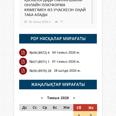
ОНЛАЙН ПЛАТФОРМА
КӨМЕГІМЕН ӨЗ УЧАСКЕСІН ОҢАЙ
ТАБА АЛАДЫ
06 тамыз 2026 ж.
77
Open Air: Қызылорда облысы
PDF НҰСҚАЛАР МҰРАҒАТЫ
полиция департаменті 20
мыңнан астам көрерменнің
қауіпсіздігін қамтамасыз етті
04 тамыз 2026 ж.
№58 (8972) 4
06 тамыз 2026 ж.
84
01 тамыз 2026 ж.
№57 (8971) 1
Wi-Fi ҚАБЫРҒА АРҚЫЛЫ ҚАЛАЙ
28 шілде 2026 ж.
№56 (8970) 28
ӨТЕДІ?
06 тамыз 2026 ж.
254
ЖАҢАЛЫҚТАР МҰРАҒАТЫ
Как могут проголосовать
граждане Казахстана,
«
Тамыз 2026 »
находящиеся за рубежом?
Дс
Сс
Ср
Бс
Жм
Сб
Жс
05 тамыз 2026 ж.
133
1
2