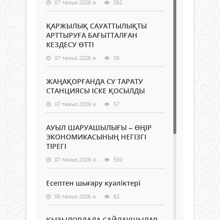
07 тамыз 2026 ж.
582
ҚАРЖЫЛЫҚ САУАТТЫЛЫҚТЫ
АРТТЫРУҒА БАҒЫТТАЛҒАН
КЕЗДЕСУ ӨТТІ
07 тамыз 2026 ж.
58
ЖАҢАҚОРҒАНДА СУ ТАРАТУ
СТАНЦИЯСЫ ІСКЕ ҚОСЫЛДЫ
07 тамыз 2026 ж.
57
АУЫЛ ШАРУАШЫЛЫҒЫ – ӨҢІР
ЭКОНОМИКАСЫНЫҢ НЕГІЗГІ
ТІРЕГІ
07 тамыз 2026 ж.
550
Есептен шығару куәліктері
06 тамыз 2026 ж.
62
ҚЫЗЫЛОРДАДА САЙЛАУШЫЛАР