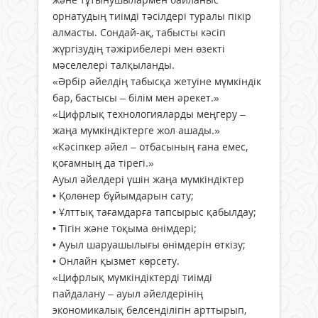
орнатудың тиімді тәсілдері туралы пікір
алмасты. Сондай-ақ, табысты кәсіп
жүргізудің тәжірибелері мен өзекті
мәселелері талқыланды.
«Әрбір әйелдің табысқа жетуіне мүмкіндік
бар, бастысы – білім мен әрекет.»
«Цифрлық технологияларды меңгеру –
жаңа мүмкіндіктерге жол ашады.»
«Кәсіпкер әйел – отбасының ғана емес,
қоғамның да тірегі.»
Ауыл әйелдері үшін жаңа мүмкіндіктер
• Қолөнер бұйымдарын сату;
• Ұлттық тағамдарға тапсырыс қабылдау;
• Тігін және тоқыма өнімдері;
• Ауыл шаруашылығы өнімдерін өткізу;
• Онлайн қызмет көрсету.
«Цифрлық мүмкіндіктерді тиімді
пайдалану – ауыл әйелдерінің
экономикалық белсенділігін арттырып,