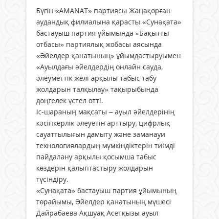
Бүгін «AMANAT» партиясы Жаңақорған
аудандық филиалына қарасты «Сунақата»
бастауыш партия ұйымында «Бақытты
отбасы» партиялық жобасы аясында
«Әйелдер қанатының» ұйымдастыруымен
«Ауылдағы әйелдердің онлайн сауда,
әлеуметтік желі арқылы табыс табу
жолдарын талқылау» тақырыбында
дөңгелек үстел өтті.
Іс-шараның мақсаты – ауыл әйелдерінің
кәсіпкерлік әлеуетін арттыру, цифрлық
сауаттылығын дамыту және заманауи
технологиялардың мүмкіндіктерін тиімді
пайдалану арқылы қосымша табыс
көздерін қалыптастыру жолдарын
түсіндіру.
«Сунақата» бастауыш партия ұйымының
төрайымы, Әйелдер қанатының мүшесі
Дайрабаева Ақшуақ Асетқызы ауыл