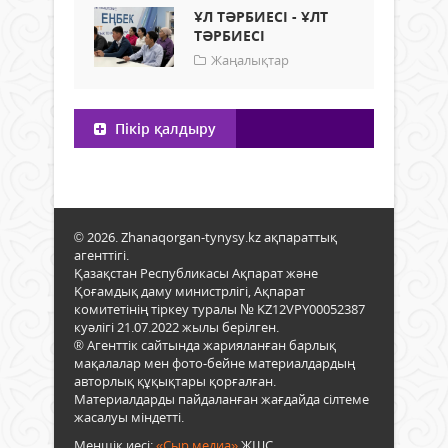
ҰЛ ТӘРБИЕСІ - ҰЛТ
ТӘРБИЕСІ
Жаңалықтар
Пікір қалдыру
© 2026. Zhanaqorgan-tynysy.kz ақпараттық
агенттігі.
Қазақстан Республикасы Ақпарат және
Қоғамдық даму министрлігі, Ақпарат
комитетінің тіркеу туралы № KZ12VPY00052387
куәлігі 21.07.2022 жылы берілген.
® Агенттік сайтында жарияланған барлық
мақалалар мен фото-бейне материалдардың
авторлық құқықтары қорғалған.
Материалдарды пайдаланған жағдайда сілтеме
жасалуы міндетті.
Меншік иесі:
«Сыр медиа»
ЖШС.