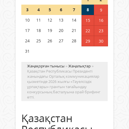
Шетелде жүрген Қазақстан
3
4
5
6
7
8
9
азаматтары қалай дауыс бере
алады?
10
11
12
13
14
15
16
05 тамыз 2026 ж.
156
17
18
19
20
21
22
23
24
25
26
27
28
29
30
31
Жаңақорған тынысы
»
Жаңалықтар
»
Қазақстан Республикасы Президенті
жанындағы Орталық коммуникациялар
қызметінде 2026 жылғы «Тәуелсіздік
ұрпақтары» грантын тағайындау
конкурсының басталуына орай брифинг
өтті.
Қазақстан