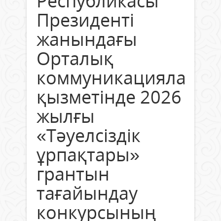
Республикасы
Президенті
жанындағы
Орталық
коммуникациялар
қызметінде 2026
жылғы
«Тәуелсіздік
ұрпақтары»
грантын
тағайындау
конкурсының