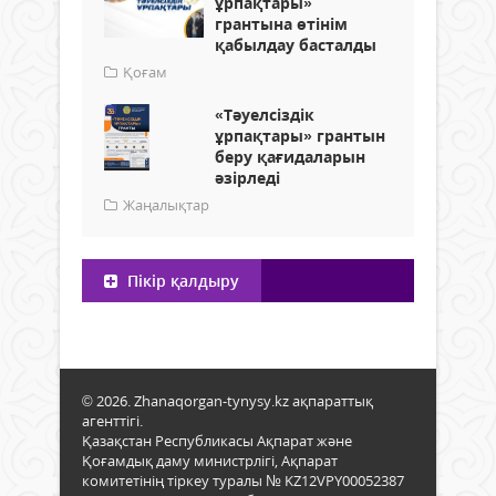
ұрпақтары»
грантына өтінім
қабылдау басталды
Қоғам
«Тәуелсіздік
ұрпақтары» грантын
беру қағидаларын
әзірледі
Жаңалықтар
Пікір қалдыру
© 2026. Zhanaqorgan-tynysy.kz ақпараттық
агенттігі.
Қазақстан Республикасы Ақпарат және
Қоғамдық даму министрлігі, Ақпарат
комитетінің тіркеу туралы № KZ12VPY00052387