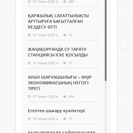
07 тамыз 2026 ж.
596
ҚАРЖЫЛЫҚ САУАТТЫЛЫҚТЫ
АРТТЫРУҒА БАҒЫТТАЛҒАН
КЕЗДЕСУ ӨТТІ
07 тамыз 2026 ж.
70
ЖАҢАҚОРҒАНДА СУ ТАРАТУ
СТАНЦИЯСЫ ІСКЕ ҚОСЫЛДЫ
07 тамыз 2026 ж.
72
АУЫЛ ШАРУАШЫЛЫҒЫ – ӨҢІР
ЭКОНОМИКАСЫНЫҢ НЕГІЗГІ
ТІРЕГІ
07 тамыз 2026 ж.
564
Есептен шығару куәліктері
06 тамыз 2026 ж.
73
ҚЫЗЫЛОРДАДА САЙЛАУШЫЛАР