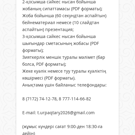
2-қосымша сәйкес нысан бойынша
жобаның сипаттамасы (PDF форматы);
Жоба бойынша (60 секундтан аспайтын)
бейнематериал немесе (10 слайдтан
аспайтын) презентация;
3-қосымша сәйкес нысан бойынша
шығындар сметасының жобасы (PDF
форматы);
Зияткерлік меншік туралы мәлімет (бар
болса, PDF форматы);
Жеке куәлік немесе туу туралы куәліктің
көшірмесі (PDF форматы).
Анықтама үшін байланыс телефондары:
8 (7172) 74-12-78, 8 777-114-66-82
E-mail: t.urpaqtary2026@gmail.com
(жұмыс күндері сағат 9:00-ден 18:30-ға
дейін)