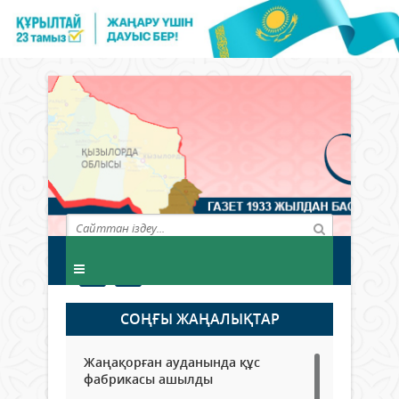
СОҢҒЫ ЖАҢАЛЫҚТАР
Жаңақорған ауданында құс
фабрикасы ашылды