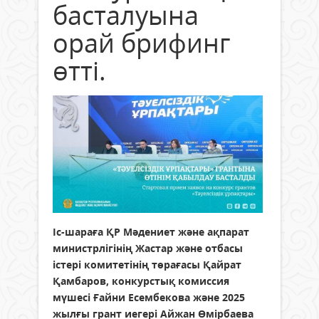
басталуына
орай брифинг
өтті.
Іс-шараға ҚР Мәдениет және ақпарат
министрлігінің Жастар және отбасы
істері комитетінің төрағасы Қайрат
Қамбаров, конкурстық комиссия
мүшесі Ғайни Есембекова және 2025
жылғы грант иегері Айжан Өмірбаева