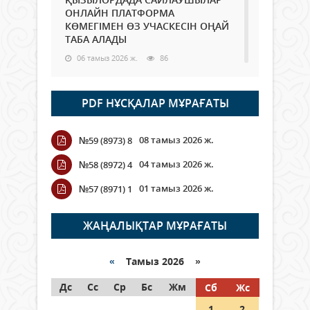
ОНЛАЙН ПЛАТФОРМА
КӨМЕГІМЕН ӨЗ УЧАСКЕСІН ОҢАЙ
ТАБА АЛАДЫ
06 тамыз 2026 ж.
86
Open Air: Қызылорда облысы
PDF НҰСҚАЛАР МҰРАҒАТЫ
полиция департаменті 20
мыңнан астам көрерменнің
қауіпсіздігін қамтамасыз етті
08 тамыз 2026 ж.
№59 (8973) 8
06 тамыз 2026 ж.
96
04 тамыз 2026 ж.
№58 (8972) 4
Wi-Fi ҚАБЫРҒА АРҚЫЛЫ ҚАЛАЙ
01 тамыз 2026 ж.
№57 (8971) 1
ӨТЕДІ?
06 тамыз 2026 ж.
264
ЖАҢАЛЫҚТАР МҰРАҒАТЫ
Как могут проголосовать
граждане Казахстана,
«
Тамыз 2026 »
находящиеся за рубежом?
Дс
Сс
Ср
Бс
Жм
Сб
Жс
05 тамыз 2026 ж.
145
1
2