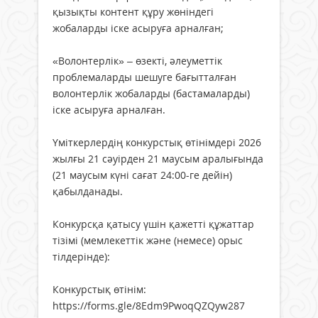
қызықты контент құру жөніндегі
жобаларды іске асыруға арналған;
«Волонтерлік» – өзекті, әлеуметтік
проблемаларды шешуге бағытталған
волонтерлік жобаларды (бастамаларды)
іске асыруға арналған.
Үміткерлердің конкурстық өтінімдері 2026
жылғы 21 сәуірден 21 маусым аралығында
(21 маусым күні сағат 24:00-ге дейін)
қабылданады.
Конкурсқа қатысу үшін қажетті құжаттар
тізімі (мемлекеттік және (немесе) орыс
тілдерінде):
Конкурстық өтінім:
https://forms.gle/8Edm9PwoqQZQyw287