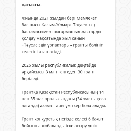
қатысты.
Жиында 2021 жылдан бері Мемлекет
басшысы Қасым-Жомарт Тоқаевтың
бастамасымен шығармашыл жастарды
қолдау мақсатында жыл сайын
«Тәуелсіздік ұрпақтары» гранты бөлініп
келетіні атап өтілді.
2026 жылы республикалық деңгейде
әрқайсысы 3 млн теңгеден 30 грант
беріледі.
Грантқа Қазақстан Республикасының 14
пен 35 жас аралығындағы (34 жасты қоса
алғанда) азаматтары үміткер бола алады.
Грант конкурстық негізде келесі 6 бағыт
бойынша жобаларды іске асыру үшін