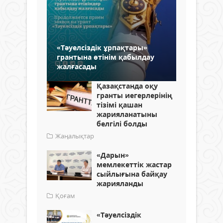
«Тәуелсіздік ұрпақтары»
грантына өтінім қабылдау
жалғасады
Қазақстанда оқу
гранты иегерлерінің
тізімі қашан
жарияланатыны
белгілі болды
Жаңалықтар
«Дарын»
мемлекеттік жастар
сыйлығына байқау
жарияланды
Қоғам
«Тәуелсіздік