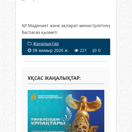
ҚР Мәдениет және ақпарат министрлігінің
баспасөз қызметі
Жаңалықтар
08 мамыр 2026 ж.
221
0
ҰҚСАС ЖАҢАЛЫҚТАР: