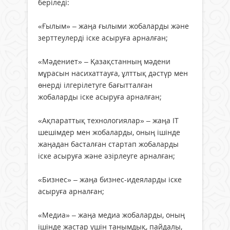
беріледі:
«Ғылым» – жаңа ғылыми жобаларды және
зерттеулерді іске асыруға арналған;
«Мәдениет» – Қазақстанның мәдени
мұрасын насихаттауға, ұлттық дәстүр мен
өнерді ілгерілетуге бағытталған
жобаларды іске асыруға арналған;
«Ақпараттық технологиялар» – жаңа IT
шешімдер мен жобаларды, оның ішінде
жаңадан басталған стартап жобаларды
іске асыруға және әзірлеуге арналған;
«Бизнес» – жаңа бизнес-идеяларды іске
асыруға арналған;
«Медиа» – жаңа медиа жобаларды, оның
ішінде жастар үшін танымдық, пайдалы,