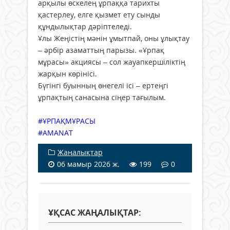
арқылы өскелең ұрпаққа тарихты
қастерлеу, елге қызмет ету сынды
құндылықтар дәріптеледі.
Ұлы Жеңістің мәнін ұмытпай, оны ұлықтау
– әрбір азаматтың парызы. «Ұрпақ
мұрасы» акциясы – сол жауапкершіліктің
жарқын көрінісі.
Бүгінгі буынның өнегелі ісі – ертеңгі
ұрпақтың санасына сіңер тағылым.
#ҰРПАҚМҰРАСЫ
#AMANAT
Жаңалықтар
06 мамыр 2026 ж.
199
0
ҰҚСАС ЖАҢАЛЫҚТАР: