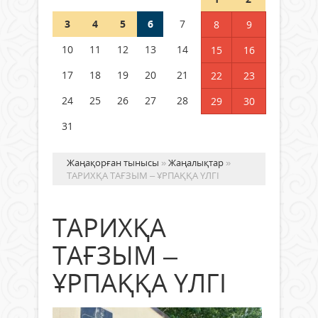
3
4
5
6
7
8
9
Германия аптап ыстыққа
байланысты суды үнемдей
10
11
12
13
14
15
16
бастады
17
18
19
20
21
22
23
04 тамыз 2026 ж.
89
24
25
26
27
28
29
30
31
Жаңақорған тынысы
»
Жаңалықтар
»
ТАРИХҚА ТАҒЗЫМ – ҰРПАҚҚА ҮЛГІ
ТАРИХҚА
ТАҒЗЫМ –
ҰРПАҚҚА ҮЛГІ