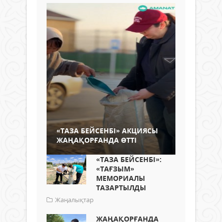
«ТАЗА БЕЙСЕНБІ» АКЦИЯСЫ
ЖАҢАҚОРҒАНДА ӨТТІ
«ТАЗА БЕЙСЕНБІ»:
«ТАҒЗЫМ»
МЕМОРИАЛЫ
ТАЗАРТЫЛДЫ
Жаңалықтар
ЖАҢАҚОРҒАНДА