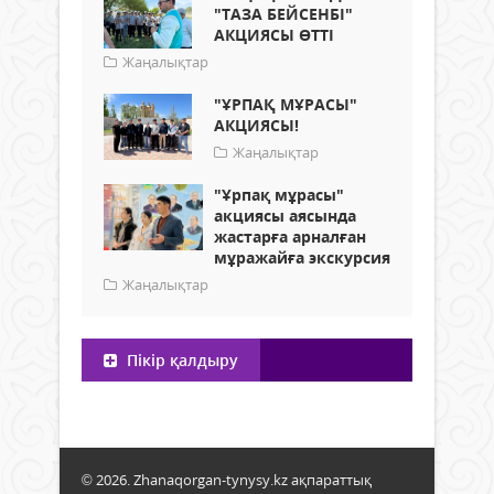
"ТАЗА БЕЙСЕНБІ"
АКЦИЯСЫ ӨТТІ
Жаңалықтар
"ҰРПАҚ МҰРАСЫ"
АКЦИЯСЫ!
Жаңалықтар
"Ұрпақ мұрасы"
акциясы аясында
жастарға арналған
мұражайға экскурсия
Жаңалықтар
Пікір қалдыру
© 2026. Zhanaqorgan-tynysy.kz ақпараттық