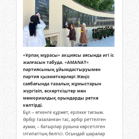
«Ұрпақ мұрасы» акциясы аясында игі іс
жалғасын табуда. «AMANAT»
партиясының ұйымдастыруымен
партия қызметкерлері Жеңіс
саябағында тазалық жұмыстарын
жүргізіп, ескерткіштер мен
мемориалдық орындарды ретке
келтірді.
Бұл – өткенге құрмет, ерлікке тағзым.
Әрбір тазаланған тас, әрбір реттелген
аумақ – батырлар рухына көрсетілген
ілтипаттың белгісі. Осындай шаралар