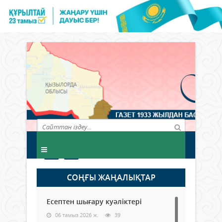
СОҢҒЫ ЖАҢАЛЫҚТАР
Есептен шығару куәліктері
06 тамыз 2026 ж.
39