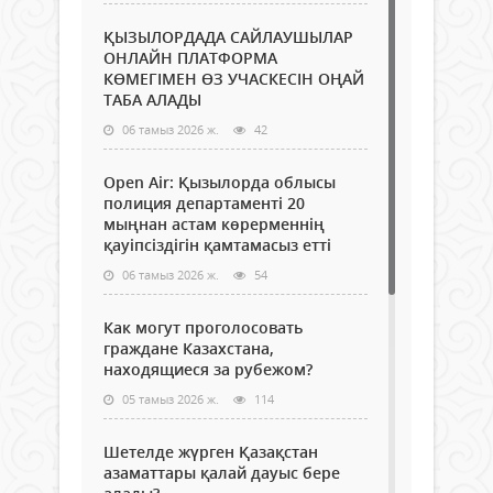
ҚЫЗЫЛОРДАДА САЙЛАУШЫЛАР
ОНЛАЙН ПЛАТФОРМА
КӨМЕГІМЕН ӨЗ УЧАСКЕСІН ОҢАЙ
ТАБА АЛАДЫ
06 тамыз 2026 ж.
42
Open Air: Қызылорда облысы
полиция департаменті 20
мыңнан астам көрерменнің
қауіпсіздігін қамтамасыз етті
06 тамыз 2026 ж.
54
Как могут проголосовать
граждане Казахстана,
находящиеся за рубежом?
05 тамыз 2026 ж.
114
Шетелде жүрген Қазақстан
азаматтары қалай дауыс бере