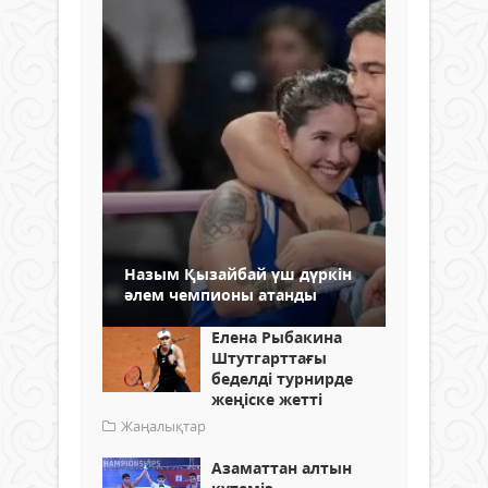
Назым Қызайбай үш дүркін
әлем чемпионы атанды
Елена Рыбакина
Штутгарттағы
беделді турнирде
жеңіске жетті
Жаңалықтар
Азаматтан алтын