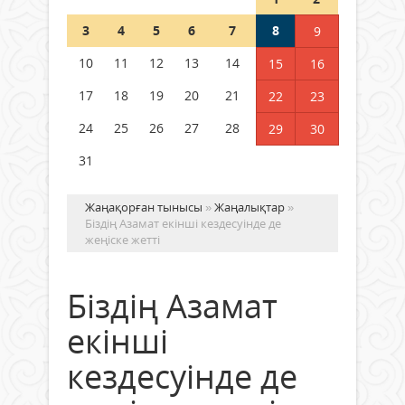
Шетелде жүрген Қазақстан
3
4
5
6
7
8
9
азаматтары қалай дауыс бере
алады?
10
11
12
13
14
15
16
05 тамыз 2026 ж.
150
17
18
19
20
21
22
23
24
25
26
27
28
29
30
31
Жаңақорған тынысы
»
Жаңалықтар
»
Біздің Азамат екінші кездесуінде де
жеңіске жетті
Біздің Азамат
екінші
кездесуінде де