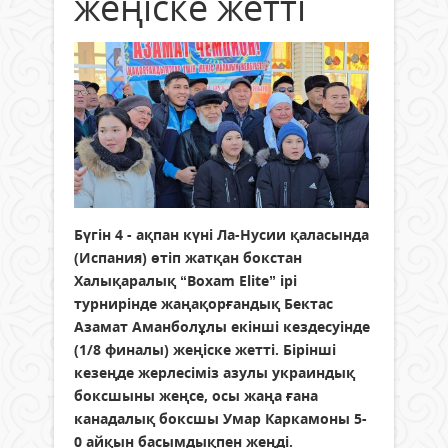
жеңіске жетті
Бүгін 4 - ақпан күні Ла-Нусии қаласында
(Испания) өтіп жатқан бокстан
Халықаралық “Boxam Elite” ірі
турнирінде жаңақорғандық Бектас
Азамат Аманболұлы екінші кездесуінде
(1/8 финалы) жеңіске жетті. Бірінші
кезеңде жерлесіміз азулы украиндық
боксшыны жеңсе, осы жаңа ғана
канадалық боксшы Умар Каркамоны 5-
0 айқын басымдықпен жеңді.