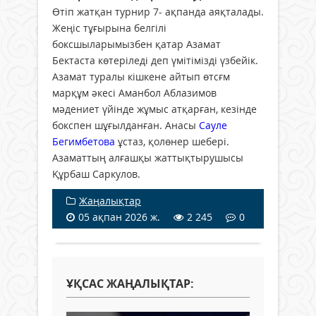
Өтіп жатқан турнир 7- ақпанда аяқталады.
Жеңіс тұғырына белгілі
боксшыларымызбен қатар Азамат
Бектаста көтеріледі деп үмітімізді үзбейік.
Азамат туралы кішкене айтып өтсғм
марқұм әкесі Аманбол Аблазимов
мәдениет үйінде жұмыс атқарған, кезінде
бокспен шұғылданған. Анасы
Сауле
Бегимбетова
ұстаз, қолөнер шебері.
Азаматтың алғашқы жаттықтырушысы
Құрбаш Саркулов.
Жаңалықтар
05 ақпан 2026 ж.
2 245
0
ҰҚСАС ЖАҢАЛЫҚТАР: