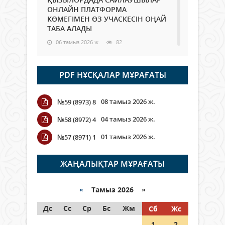
ОНЛАЙН ПЛАТФОРМА
КӨМЕГІМЕН ӨЗ УЧАСКЕСІН ОҢАЙ
ТАБА АЛАДЫ
06 тамыз 2026 ж.
82
Open Air: Қызылорда облысы
PDF НҰСҚАЛАР МҰРАҒАТЫ
полиция департаменті 20
мыңнан астам көрерменнің
қауіпсіздігін қамтамасыз етті
08 тамыз 2026 ж.
№59 (8973) 8
06 тамыз 2026 ж.
90
04 тамыз 2026 ж.
№58 (8972) 4
Wi-Fi ҚАБЫРҒА АРҚЫЛЫ ҚАЛАЙ
01 тамыз 2026 ж.
№57 (8971) 1
ӨТЕДІ?
06 тамыз 2026 ж.
258
ЖАҢАЛЫҚТАР МҰРАҒАТЫ
Как могут проголосовать
граждане Казахстана,
«
Тамыз 2026 »
находящиеся за рубежом?
Дс
Сс
Ср
Бс
Жм
Сб
Жс
05 тамыз 2026 ж.
140
1
2