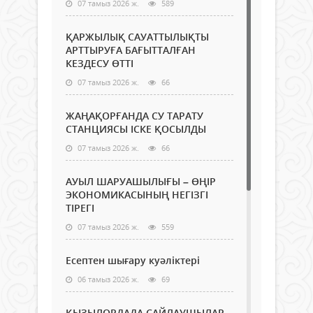
07 тамыз 2026 ж.
589
ҚАРЖЫЛЫҚ САУАТТЫЛЫҚТЫ
АРТТЫРУҒА БАҒЫТТАЛҒАН
КЕЗДЕСУ ӨТТІ
07 тамыз 2026 ж.
66
ЖАҢАҚОРҒАНДА СУ ТАРАТУ
СТАНЦИЯСЫ ІСКЕ ҚОСЫЛДЫ
07 тамыз 2026 ж.
66
АУЫЛ ШАРУАШЫЛЫҒЫ – ӨҢІР
ЭКОНОМИКАСЫНЫҢ НЕГІЗГІ
ТІРЕГІ
07 тамыз 2026 ж.
559
Есептен шығару куәліктері
06 тамыз 2026 ж.
69
ҚЫЗЫЛОРДАДА САЙЛАУШЫЛАР