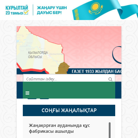
СОҢҒЫ ЖАҢАЛЫҚТАР
Жаңақорған ауданында құс
фабрикасы ашылды