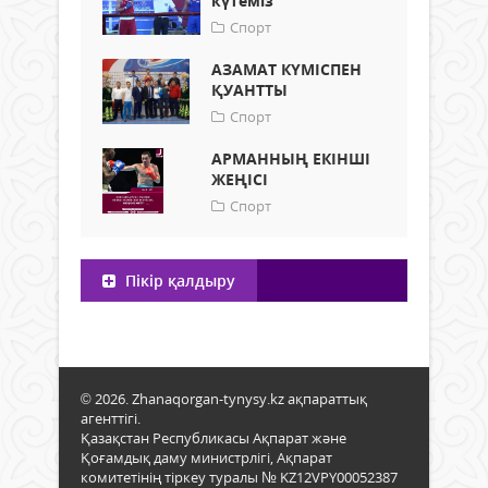
күтеміз
Спорт
АЗАМАТ КҮМІСПЕН
ҚУАНТТЫ
Спорт
АРМАННЫҢ ЕКІНШІ
ЖЕҢІСІ
Спорт
Пікір қалдыру
© 2026. Zhanaqorgan-tynysy.kz ақпараттық
агенттігі.
Қазақстан Республикасы Ақпарат және
Қоғамдық даму министрлігі, Ақпарат
комитетінің тіркеу туралы № KZ12VPY00052387