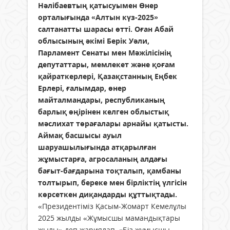
Нәлібаевтың қатысуымен Өнер
орталығында «Алтын күз-2025»
салтанатты шарасы өтті. Оған Абай
облысының әкімі Берік Уәли,
Парламент Сенаты мен Мәжілісінің
депутаттары, мемлекет және қоғам
қайраткерлері, Қазақстанның Еңбек
Ерлері, ғалымдар, өнер
майталмандары, республиканың
барлық өңірінен келген облыстық
мәслихат төрағалары арнайы қатысты.
Аймақ басшысы ауыл
шаруашылығында атқарылған
жұмыстарға, агросаланың алдағы
бағыт-бағдарына тоқталып, қамбаны
толтырып, береке мен бірліктің үлгісін
көрсеткен диқандарды құттықтады.
«Президентіміз Қасым-Жомарт Кемелұлы
2025 жылды «Жұмысшы мамандықтары
жылы» деп жариялап, «Біз жұмысшы