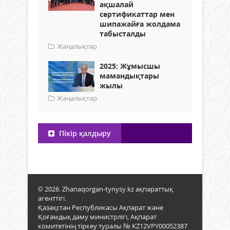
ақшалай
сертификаттар мен
шипажайға жолдама
табысталды
Жаңалықтар
2025: Жұмысшы
мамандықтары
жылы
Жаңалықтар
Пікір қалдыру
© 2026. Zhanaqorgan-tynysy.kz ақпараттық
агенттігі.
Қазақстан Республикасы Ақпарат және
Қоғамдық даму министрлігі, Ақпарат
комитетінің тіркеу туралы № KZ12VPY00052387