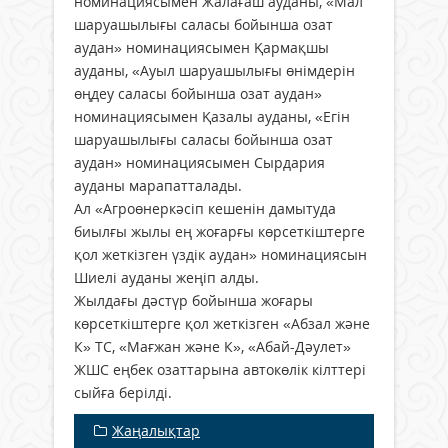
номинациясымен Жалағаш ауданы, «Мал
шаруашылығы саласы бойынша озат
аудан» номинациясымен Қармақшы
ауданы, «Ауыл шаруашылығы өнімдерін
өңдеу саласы бойынша озат аудан»
номинациясымен Қазалы ауданы, «Егін
шаруашылығы саласы бойынша озат
аудан» номинациясымен Сырдария
ауданы марапатталады.
Ал «Агроөнеркәсіп кешенін дамытуда
биылғы жылы ең жоғарғы көрсеткіштерге
қол жеткізген үздік аудан» номинациясын
Шиелі ауданы жеңіп алды.
Жылдағы дәстүр бойынша жоғары
көрсеткіштерге қол жеткізген «Абзал және
К» ТС, «Мағжан және К», «Абай-Дәулет»
ЖШС еңбек озаттарына автокөлік кілттері
сыйға берілді.
Жаңалықтар