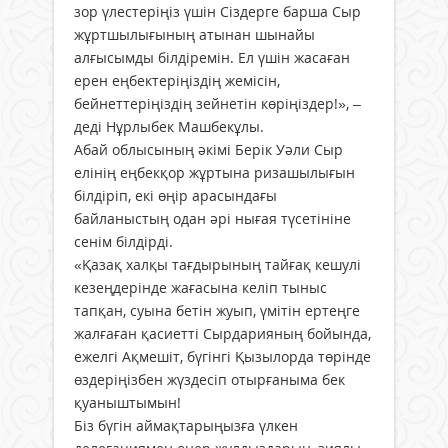
зор үлестеріңіз үшін Сіздерге барша Сыр
жұртшылығының атынан шынайы
алғысымды білдіремін. Ел үшін жасаған
ерен еңбектеріңіздің жемісін,
бейнеттеріңіздің зейнетін көріңіздер!», –
деді Нұрлыбек Машбекұлы.
Абай облысының әкімі Берік Уәли Сыр
елінің еңбекқор жұртына ризашылығын
білдіріп, екі өңір арасындағы
байланыстың одан әрі нығая түсетініне
сенім білдірді.
«Қазақ халқы тағдырының тайғақ кешулі
кезеңдерінде жағасына келіп тыныс
тапқан, суына бетін жуып, үмітін ертеңге
жалғаған қасиетті Сырдарияның бойында,
ежелгі Ақмешіт, бүгінгі Қызылорда төрінде
өздеріңізбен жүздесіп отырғаныма бек
қуаныштымын!
Біз бүгін аймақтарыңызға үлкен