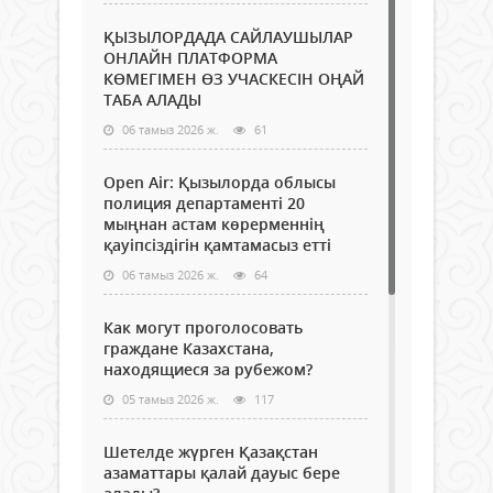
ҚЫЗЫЛОРДАДА САЙЛАУШЫЛАР
ОНЛАЙН ПЛАТФОРМА
КӨМЕГІМЕН ӨЗ УЧАСКЕСІН ОҢАЙ
ТАБА АЛАДЫ
06 тамыз 2026 ж.
61
Open Air: Қызылорда облысы
полиция департаменті 20
мыңнан астам көрерменнің
қауіпсіздігін қамтамасыз етті
06 тамыз 2026 ж.
64
Как могут проголосовать
граждане Казахстана,
находящиеся за рубежом?
05 тамыз 2026 ж.
117
Шетелде жүрген Қазақстан
азаматтары қалай дауыс бере