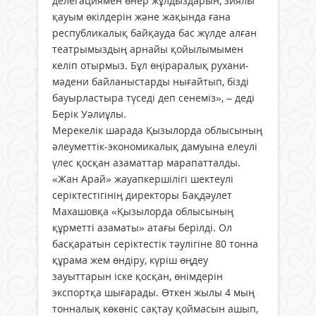
делегациямен өнер жұлдыздарын, зиялы
қауым өкілдерін және жақында ғана
республикалық байқауда бас жүлде алған
театрымыздың арнайы қойылымымен
келіп отырмыз. Бұл өңіраралық рухани-
мәдени байланыстарды нығайтып, бізді
бауырластыра түседі деп сенеміз», – деді
Берік Уәлиұлы.
Мерекелік шарада Қызылорда облысының
әлеуметтік-экономикалық дамуына елеулі
үлес қосқан азаматтар марапатталды.
«Жан Арай» жауапкершілігі шектеулі
серіктестігінің директоры Бақдәулет
Махашовқа «Қызылорда облысының
құрметті азаматы» атағы берілді. Ол
басқаратын серіктестік тәулігіне 80 тонна
құрама жем өндіру, күріш өңдеу
зауыттарын іске қосқан, өнімдерін
экспортқа шығарады. Өткен жылы 4 мың
тонналық көкөніс сақтау қоймасын ашып,