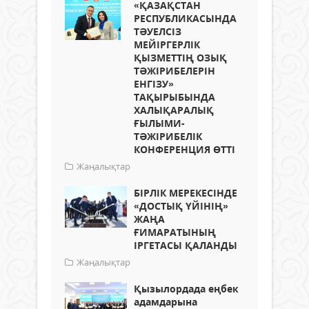
«ҚАЗАҚСТАН
РЕСПУБЛИКАСЫНДА
ТӘУЕЛСІЗ
МЕЙІРГЕРЛІК
ҚЫЗМЕТТІҢ ОЗЫҚ
ТӘЖІРИБЕЛЕРІН
ЕНГІЗУ»
ТАҚЫРЫБЫНДА
ХАЛЫҚАРАЛЫҚ
ҒЫЛЫМИ-
ТӘЖІРИБЕЛІК
КОНФЕРЕНЦИЯ ӨТТІ
Жаңалықтар
БІРЛІК МЕРЕКЕСІНДЕ
«ДОСТЫҚ ҮЙІНІҢ»
ЖАҢА
ҒИМАРАТЫНЫҢ
ІРГЕТАСЫ ҚАЛАНДЫ
Жаңалықтар
Қызылордада еңбек
адамдарына