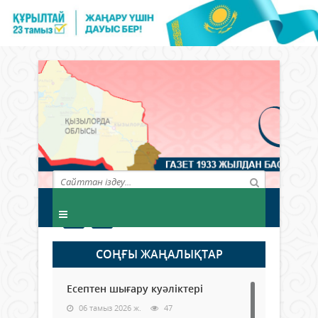
СОҢҒЫ ЖАҢАЛЫҚТАР
Есептен шығару куәліктері
06 тамыз 2026 ж.
47