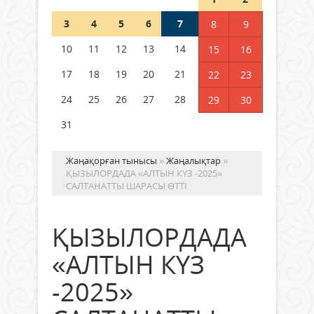
3
4
5
6
7
8
9
Германия аптап ыстыққа
байланысты суды үнемдей
10
11
12
13
14
15
16
бастады
17
18
19
20
21
22
23
04 тамыз 2026 ж.
95
24
25
26
27
28
29
30
31
Жаңақорған тынысы
»
Жаңалықтар
»
ҚЫЗЫЛОРДАДА «АЛТЫН КҮЗ -2025»
САЛТАНАТТЫ ШАРАСЫ ӨТТІ
ҚЫЗЫЛОРДАДА
«АЛТЫН КҮЗ
-2025»