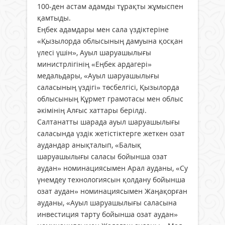
100-ден астам адамды тұрақты жұмыспен
қамтыды.
Еңбек адамдары мен сала үздіктеріне
«Қызылорда облысының дамуына қосқан
үлесі үшін», Ауыл шаруашылығы
министрлігінің «Еңбек ардагері»
медальдары, «Ауыл шаруашылығы
саласының үздігі» төсбелгісі, Қызылорда
облысының Құрмет грамотасы мен облыс
әкімінің Алғыс хаттары берілді.
Салтанатты шарада ауыл шаруашылығы
саласында үздік жетістіктерге жеткен озат
аудандар анықталып, «Балық
шаруашылығы саласы бойынша озат
аудан» номинациясымен Арал ауданы, «Су
үнемдеу технологиясын қолдану бойынша
озат аудан» номинациясымен Жаңақорған
ауданы, «Ауыл шаруашылығы саласына
инвестиция тарту бойынша озат аудан»