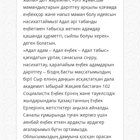
мамандықтарын дәріптеу арқылы қоғамда
еңбекқор және нағыз маман болу идеясын
насихаттаймыз! Адал әрі табанды
еңбегімен табысқа жеткен адамдар
қашанда құрметті, сыйлы болуы керек»
деген болатын.
«Адал адам – Адал еңбек – Адал табыс»
қағидатын ұрпақ санасына сіңіру,
насихаттау, қарапайым еңбек адамдарын
дәріптеу – біздің басты мақсатымыздың
бірі! Сыр елінің даңқын асқақтатқан дала
академигі Ыбырай Жақаев бастаған 102
Социалистік Еңбек Ерінің және тәуелсіздік
жылдарындағы Қазақстанның Еңбек
Ерлерінің жетістіктері аңызға айналды.
Саналы ғұмырында туған жеріміз үшін
аянбай еңбек еткен ардақты ардагер
ағаларымыз бүгін ортамызда.
Облысымыздың дамуына қосқан орасан