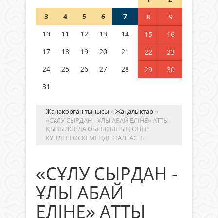
3
4
5
6
7
8
9
Германия аптап ыстыққа
байланысты суды үнемдей
10
11
12
13
14
15
16
бастады
17
18
19
20
21
22
23
04 тамыз 2026 ж.
96
24
25
26
27
28
29
30
31
Жаңақорған тынысы
»
Жаңалықтар
»
«СҰЛУ СЫРДАН - ҰЛЫ АБАЙ ЕЛІНЕ» АТТЫ
ҚЫЗЫЛОРДА ОБЛЫСЫНЫҢ ӨНЕР
КҮНДЕРІ ӨСКЕМЕНДЕ ЖАЛҒАСТЫ
«СҰЛУ СЫРДАН -
ҰЛЫ АБАЙ
ЕЛІНЕ» АТТЫ