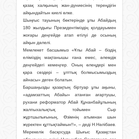
қазақ халқының жан-дүниесінің тереңдігін
айқындайтын киелі өлке.
Шыңғыс тауының бөктерінде ұлы Абайдың
180 жылдығы Президентіміздің қолдауымен
жоғары деңгейде атап өтілуі де осының
айқын дәлелі.
Мемлекет басшымыз «Ұлы Абай – біздің
еліміздің мақтанышы ғана емес, әлемдік
деңгейдегі кемеңгер. Оның өлеңдері мен
қара сөздері – ұлттық болмысымыздың
айнасы» деген болатын.
Баршаңызды қазақтың біртуар ұлы ақыны,
«адамзаттың Абайы» атанған ағартушы,
рухани реформатор Абай Құнанбайұлының
жалпыхалықтық тойымен Сыр
жұртшылығының, Өзімнің атымнан шын
жүректен құттықтаймын!!», – деді Н.Нәлібаев.
Мерекелік басқосуда Шығыс Қазақстан