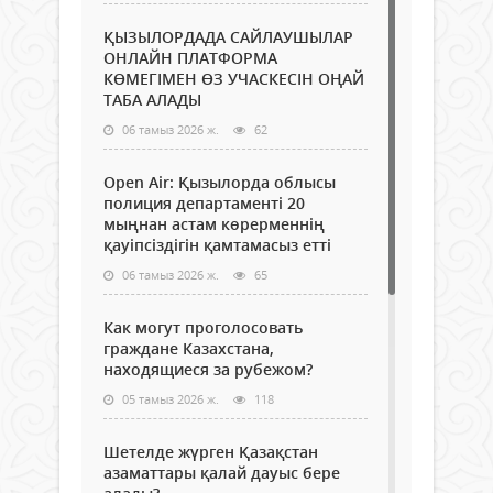
ҚЫЗЫЛОРДАДА САЙЛАУШЫЛАР
ОНЛАЙН ПЛАТФОРМА
КӨМЕГІМЕН ӨЗ УЧАСКЕСІН ОҢАЙ
ТАБА АЛАДЫ
06 тамыз 2026 ж.
62
Open Air: Қызылорда облысы
полиция департаменті 20
мыңнан астам көрерменнің
қауіпсіздігін қамтамасыз етті
06 тамыз 2026 ж.
65
Как могут проголосовать
граждане Казахстана,
находящиеся за рубежом?
05 тамыз 2026 ж.
118
Шетелде жүрген Қазақстан
азаматтары қалай дауыс бере