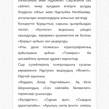
облысының әкімі Нұрымбет Сақтағанов сөз
сөйлеп, өнер күндерін өткізуге қолдау
білдірген облыс әкімі Нұрлыбек Нәлібаевқа,
атсалысқан өнерпаздарға алғысын жеткізді.
Концертте Қорқыттың сарыны қылқобыздан
төгіліп, «Күлтегін» жырының үзіндісі
орындалды, көрермен қошеметіне ие болған
«Қорқыт–қобыз» әні шырқалды.
«Ұлы дала поэмасы» хореографиялық
қойылымын қойған «Томирис» би
ансамбліне ерекше құрмет көрсетілді.
Сыр сүлейлерінің толғауларына сусаған
көрерменге Нұртуған жыраудың «Өсиеті»,
Нартай ақынның
«Өздерің білер Нартаймын», Ақ Кете
Шернияздың «Сөз сөйлейін бөлмелеп»
термелері ұсынылды.
«Бүлдірген», «Сұрша қыз», «Сырдың
қараторғайы», «Ауылың сенің іргелі» сияқты