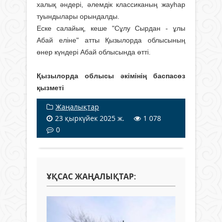
халық әндері, әлемдік классиканың жауһар
туындылары орындалды.
Еске салайық, кеше "Сұлу Сырдан - ұлы
Абай еліне" атты Қызылорда облысының
өнер күндері Абай облысында өтті.
Қызылорда облысы әкімінің баспасөз
қызметі
Жаңалықтар
23 қыркүйек 2025 ж.
1 078
0
ҰҚСАС ЖАҢАЛЫҚТАР: