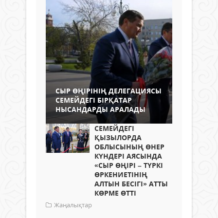
СЫР ӨҢІРІНІҢ ДЕЛЕГАЦИЯСЫ
СЕМЕЙДЕГІ БІРҚАТАР
НЫСАНДАРДЫ АРАЛАДЫ
СЕМЕЙДЕГІ
ҚЫЗЫЛОРДА
ОБЛЫСЫНЫҢ ӨНЕР
КҮНДЕРІ АЯСЫНДА
«СЫР ӨҢІРІ – ТҮРКІ
ӨРКЕНИЕТІНІҢ
АЛТЫН БЕСІГІ» АТТЫ
КӨРМЕ ӨТТІ
Жаңалықтар