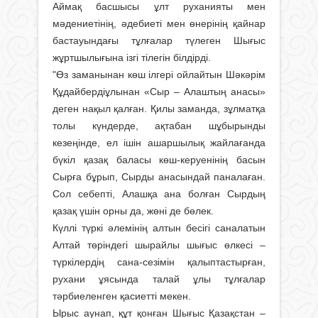
Аймақ басшысы ұлт руханияты мен
мәдениетінің, әдебиеті мен өнерінің қайнар
бастауындағы тұлғалар түлеген Шығыс
жұртшылығына ізгі тілегін білдірді.
"Өз заманынан көш ілгері ойлайтын Шәкәрім
Құдайбердіұлынан «Сыр – Алаштың анасы»
деген нақыл қалған. Қилы заманда, зұлматқа
толы күндерде, ақтабан шұбырынды
кезеңінде, ел ішін ашаршылық жайлағанда
бүкіл қазақ баласы көш-керуенінің басын
Сырға бұрып, Сырды анасындай паналаған.
Сол себепті, Алашқа ана болған Сырдың
қазақ үшін орны да, жөні де бөлек.
Күллі түркі әлемінің алтын бесігі саналатын
Алтай төріндегі шырайлы шығыс өлкесі –
түркілердің сана-сезімін қалыптастырған,
рухани ұясында талай ұлы тұлғалар
тәрбиеленген қасиетті мекен.
Ырыс аунап, құт қонған Шығыс Қазақстан –