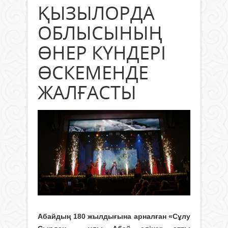
ҚЫЗЫЛОРДА
ОБЛЫСЫНЫҢ
ӨНЕР КҮНДЕРІ
ӨСКЕМЕНДЕ
ЖАЛҒАСТЫ
Абайдың 180 жылдығына арналған «Сұлу