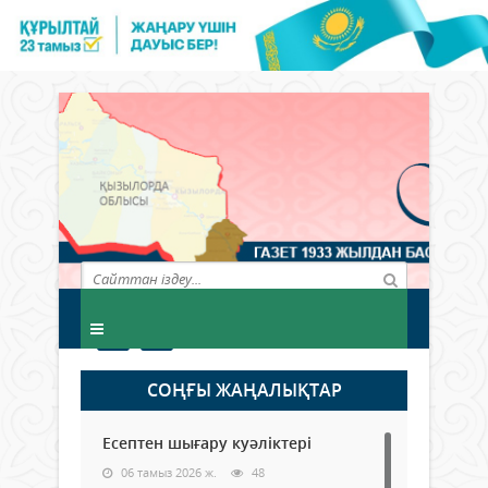
СОҢҒЫ ЖАҢАЛЫҚТАР
Есептен шығару куәліктері
06 тамыз 2026 ж.
48