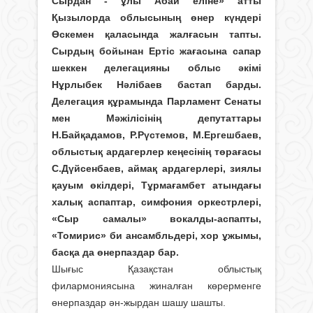
Сырдан - ұлы Абай еліне» атты
Қызылорда облысының өнер күндері
Өскемен қаласында жалғасын тапты.
Сырдың бойынан Ертіс жағасына сапар
шеккен делегацияны облыс әкімі
Нұрлыбек Нәлібаев бастап барды.
Делегация құрамында Парламент Сенаты
мен Мәжілісінің депутаттары
Н.Байқадамов, Р.Рүстемов, М.Ергешбаев,
облыстық ардагерлер кеңесінің төрағасы
С.Дүйсенбаев, аймақ ардагерлері, зиялы
қауым өкілдері, Тұрмағамбет атындағы
халық аспаптар, симфония оркестрлері,
«Сыр самалы» вокалды-аспапты,
«Томирис» би ансамбльдері, хор ұжымы,
басқа да өнерпаздар бар.
Шығыс Қазақстан облыстық
филармониясына жиналған көрерменге
өнерпаздар ән-жырдан шашу шашты.