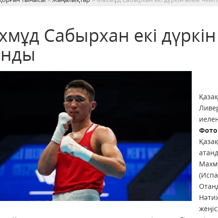
хмұд Сабырхан екі дүркі
анды
Қаза
Ливер
иелен
Фото
Қазақ
атан
Махм
(Испа
Отан
Нәти
жеңіс