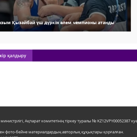
азым Қызайбай үш дүркін әлем чемпионы атанды
кір қалдыру
инистрлігі, Ақпарат комитетінің тіркеу туралы № KZ12VPY00052387 куә
мен фото-бейне материалдардың авторлық құқықтары қорғалған.