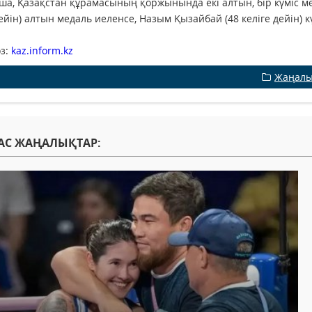
а, Қазақстан құрамасының қоржынында екі алтын, бір күміс ме
дейін) алтын медаль иеленсе, Назым Қызайбай (48 келіге дейін) к
з:
kaz.inform.kz
Жаңалы
АС ЖАҢАЛЫҚТАР: