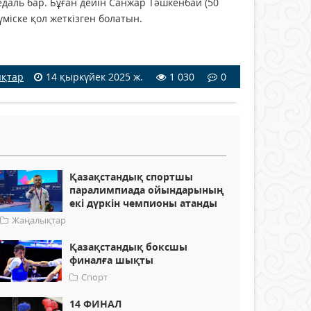
даль бар. Бұған дейін Санжар Тәшкенбай (50
үміске қол жеткізген болатын.
қтар
14 қыркүйек 2025 ж.
1 030
0
Қазақстандық спортшы
паралимпиада ойындарының
екі дүркін чемпионы атанды
Жаңалықтар
Қазақстандық боксшы
финалға шықты
Спорт
14 ФИНАЛ