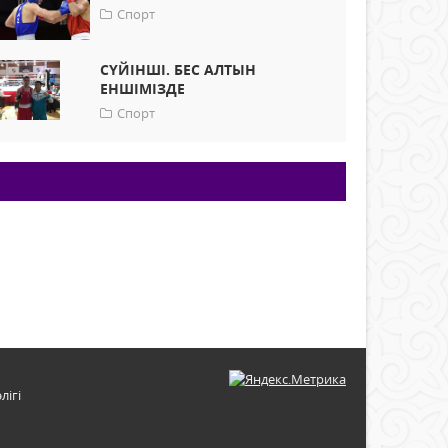
Спорт
СҮЙІНШІ. БЕС АЛТЫН
ЕНШІМІЗДЕ
Спорт
лігі