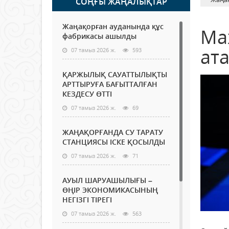
СОҢҒЫ ЖАҢАЛЫҚТАР
Жаңақорған ауданында құс
Ма
фабрикасы ашылды
ат
07 тамыз 2026 ж.
593
ҚАРЖЫЛЫҚ САУАТТЫЛЫҚТЫ
АРТТЫРУҒА БАҒЫТТАЛҒАН
КЕЗДЕСУ ӨТТІ
07 тамыз 2026 ж.
69
ЖАҢАҚОРҒАНДА СУ ТАРАТУ
СТАНЦИЯСЫ ІСКЕ ҚОСЫЛДЫ
07 тамыз 2026 ж.
71
АУЫЛ ШАРУАШЫЛЫҒЫ –
ӨҢІР ЭКОНОМИКАСЫНЫҢ
НЕГІЗГІ ТІРЕГІ
07 тамыз 2026 ж.
563