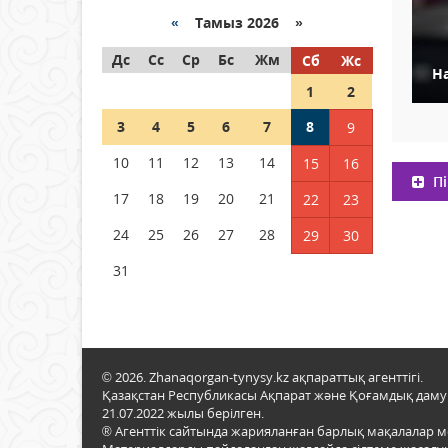
«
Тамыз 2026 »
Как могут проголосовать
Дс
граждане Казахстана,
Сс
Ср
Бс
Жм
Сб
Жс
Н
находящиеся за рубежом?
1
2
05 тамыз 2026 ж.
144
3
4
5
6
7
8
9
Шетелде жүрген Қазақстан
10
11
12
13
14
15
16
азаматтары қалай дауыс
Пі
бере алады?
17
18
19
20
21
22
23
05 тамыз 2026 ж.
153
24
25
26
27
28
29
30
31
© 2026. Zhanaqorgan-tynysy.kz ақпараттық агенттігі.
Қазақстан Республикасы Ақпарат және Қоғамдық даму м
21.07.2022 жылы берілген.
® Агенттік сайтында жарияланған барлық мақалалар 