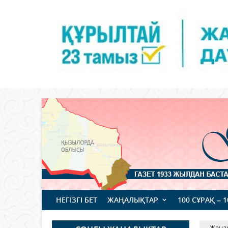
НЕГІЗГІ БЕТ
ЖАҢАЛЫҚТАР
100 СҰРАҚ – 
Жаңа