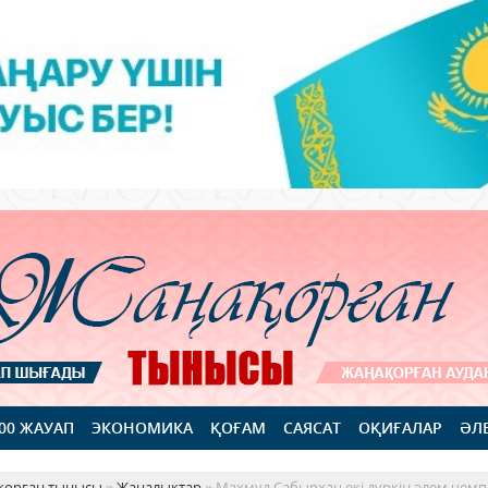
100 ЖАУАП
ЭКОНОМИКА
ҚОҒАМ
САЯСАТ
ОҚИҒАЛАР
ӘЛ
қорған тынысы
»
Жаңалықтар
» Махмұд Сабырхан екі дүркін әлем чем