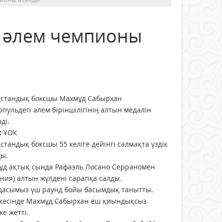
н әлем чемпионы
қстандық боксшы Махмұд Сабырхан
пульдегі әлем біріншілігінің алтын медалін
ді.
:
ҰОК
стандық боксшы 55 келіге дейінгі салмақта үздік
ды.
ұд ақтық сында Рафаэль Лосано Серраномен
ния) алтын жүлдені сарапқа салды.
дасымыз үш раунд бойы басымдық танытты.
жесінде Махмұд Сабырхан еш қиындықсыз
ке жетті.