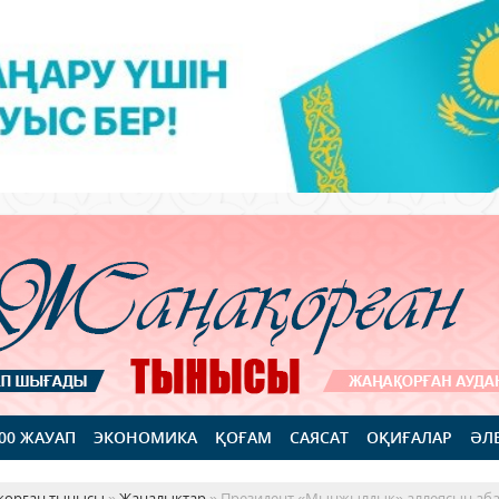
100 ЖАУАП
ЭКОНОМИКА
ҚОҒАМ
САЯСАТ
ОҚИҒАЛАР
ӘЛ
қорған тынысы
»
Жаңалықтар
» Президент «Мыңжылдық» аллеясын аб