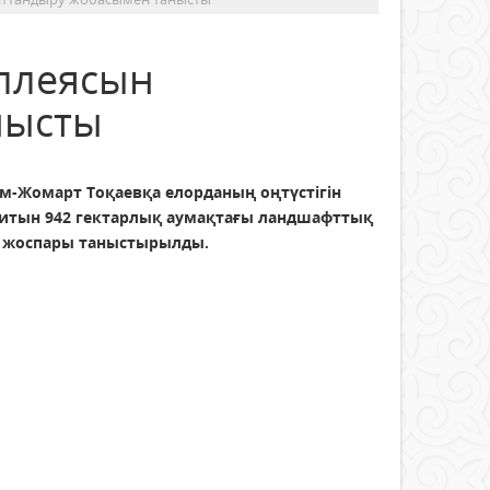
ллеясын
нысты
м-Жомарт Тоқаевқа елорданың оңтүстігін
итын 942 гектарлық аумақтағы ландшафттық
 жоспары таныстырылды.