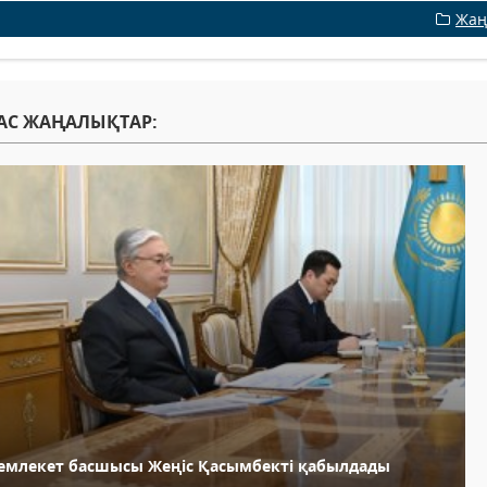
Жаң
АС ЖАҢАЛЫҚТАР:
емлекет басшысы Жеңіс Қасымбекті қабылдады