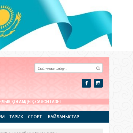
ЕМ
ТАРИХ
СПОРТ
БАЙЛАНЫСТАР
аттандыру жобасымен танысты