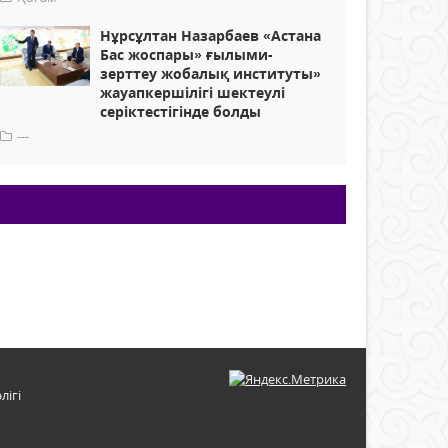
Нұрсұлтан Назарбаев «Астана
Бас жоспары» ғылыми-
зерттеу жобалық институты»
жауапкершілігі шектеулі
серіктестігінде болды
---
лігі