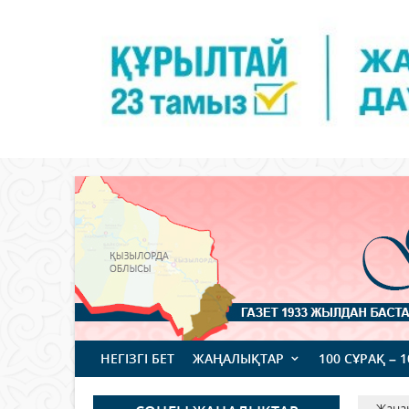
НЕГІЗГІ БЕТ
ЖАҢАЛЫҚТАР
100 СҰРАҚ – 
Жаңа