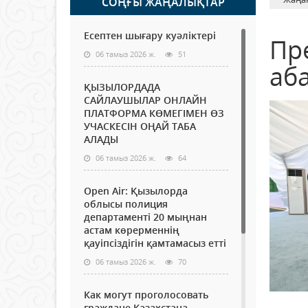
СОҢҒЫ ЖАҢАЛЫҚТАР
Есептен шығару куәліктері
Пр
06 тамыз 2026 ж.
51
аб
ҚЫЗЫЛОРДАДА
САЙЛАУШЫЛАР ОНЛАЙН
ПЛАТФОРМА КӨМЕГІМЕН ӨЗ
УЧАСКЕСІН ОҢАЙ ТАБА
АЛАДЫ
06 тамыз 2026 ж.
64
Open Air: Қызылорда
облысы полиция
департаменті 20 мыңнан
астам көрерменнің
қауіпсіздігін қамтамасыз етті
06 тамыз 2026 ж.
70
Как могут проголосовать
граждане Казахстана,