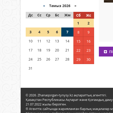
Қазақстанда ЖЭК электр
энергиясын өндіру бойынша
«
Тамыз 2026 »
көрсеткіш асыра орындалды
Дс
Сс
Ср
Бс
Жм
Сб
Жс
04 тамыз 2026 ж.
110
1
2
ҚҰРҚЫЛТАЙДЫҢ ҰЯСЫ КИЕЛІ
3
4
5
6
7
8
9
МЕ?
10
11
12
13
14
15
16
04 тамыз 2026 ж.
101
17
18
19
20
21
22
23
Пі
Германия аптап ыстыққа
байланысты суды үнемдей
24
25
26
27
28
29
30
бастады
31
04 тамыз 2026 ж.
100
© 2026. Zhanaqorgan-tynysy.kz ақпараттық агенттігі.
Қазақстан Республикасы Ақпарат және Қоғамдық даму м
21.07.2022 жылы берілген.
® Агенттік сайтында жарияланған барлық мақалалар 