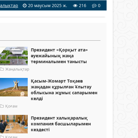
алықтар
20 маусым 2025 ж.
216
0
Президент «Қорқыт ата»
әуежайының жаңа
терминалымен танысты
Жаңалықтар
Қасым-Жомарт Тоқаев
жаңадан құрылған Ұлытау
облысына жұмыс сапарымен
келді
Қоғам
Президент халықаралық
компания басшыларымен
кездесті
Қоғам