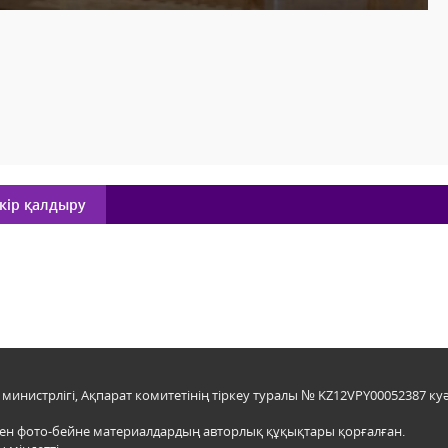
кір қалдыру
инистрлігі, Ақпарат комитетінің тіркеу туралы № KZ12VPY00052387 куә
мен фото-бейне материалдардың авторлық құқықтары қорғалған.