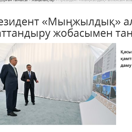
езидент «Мыңжылдық» а
аттандыру жобасымен та
Қасы
қамт
даму