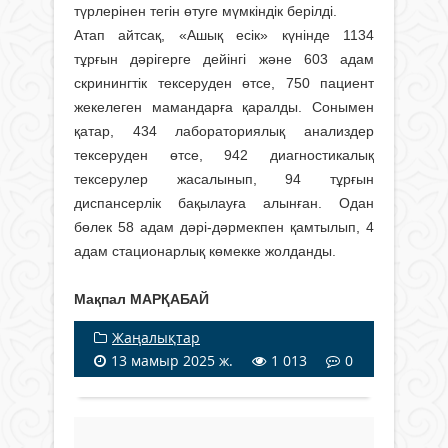
түрлерінен тегін өтуге мүмкіндік берiлдi.
Атап айтсақ, «Ашық есік» күнiнде 1134
тұрғын дәрігерге дейінгi және 603 адам
скринингтiк тексеруден өтсе, 750 пациент
жекелеген мамандарға қаралды. Сонымен
қатар, 434 лабораториялық анализдер
тексеруден өтсе, 942 диагностикалық
тексерулер жасалынып, 94 тұрғын
диспансерлiк бақылауға алынған. Одан
бөлек 58 адам дәрi-дәрмекпен қамтылып, 4
адам стационарлық көмекке жолданды.
Мақпал МАРҚАБАЙ
Жаңалықтар
13 мамыр 2025 ж.
1 013
0