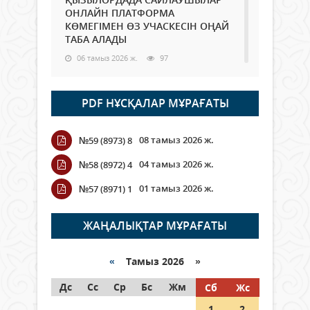
ОНЛАЙН ПЛАТФОРМА
КӨМЕГІМЕН ӨЗ УЧАСКЕСІН ОҢАЙ
ТАБА АЛАДЫ
06 тамыз 2026 ж.
97
Open Air: Қызылорда облысы
PDF НҰСҚАЛАР МҰРАҒАТЫ
полиция департаменті 20
мыңнан астам көрерменнің
қауіпсіздігін қамтамасыз етті
08 тамыз 2026 ж.
№59 (8973) 8
06 тамыз 2026 ж.
116
04 тамыз 2026 ж.
№58 (8972) 4
Wi-Fi ҚАБЫРҒА АРҚЫЛЫ ҚАЛАЙ
01 тамыз 2026 ж.
№57 (8971) 1
ӨТЕДІ?
06 тамыз 2026 ж.
276
ЖАҢАЛЫҚТАР МҰРАҒАТЫ
Как могут проголосовать
граждане Казахстана,
«
Тамыз 2026 »
находящиеся за рубежом?
Дс
Сс
Ср
Бс
Жм
Сб
Жс
05 тамыз 2026 ж.
157
1
2