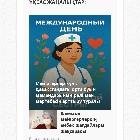
ҰҚСАС ЖАҢАЛЫҚТАР:
Мейіргерлер күні:
Қазақстандағы орта буын
мамандарының рөлі мен
мәртебесін арттыру туралы
Елімізде
мейіргерлердің
еңбек жағдайлары
жақсарады
Жаңалықтар