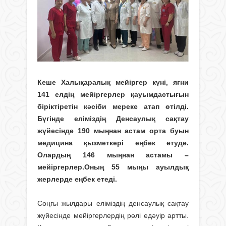
Кеше Халықаралық мейіргер күні, яғни
141 елдің мейіргерлер қауымдастығын
біріктіретін кәсіби мереке атап өтілді.
Бүгінде еліміздің Денсаулық сақтау
жүйесінде 190 мыңнан астам орта буын
медицина қызметкері еңбек етуде.
Олардың 146 мыңнан астамы –
мейіргерлер.Оның 55 мыңы ауылдық
жерлерде еңбек етеді.
Соңғы жылдары еліміздің денсаулық сақтау
жүйесінде мейіргерлердің рөлі едәуір артты.