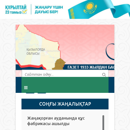
СОҢҒЫ ЖАҢАЛЫҚТАР
Жаңақорған ауданында құс
фабрикасы ашылды