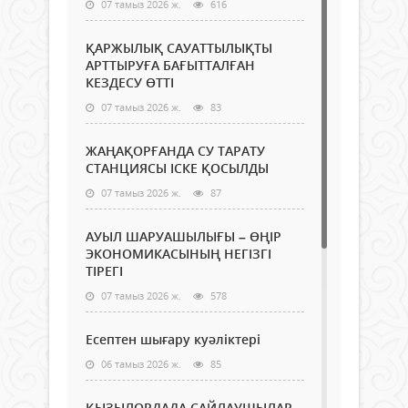
07 тамыз 2026 ж.
616
ҚАРЖЫЛЫҚ САУАТТЫЛЫҚТЫ
АРТТЫРУҒА БАҒЫТТАЛҒАН
КЕЗДЕСУ ӨТТІ
07 тамыз 2026 ж.
83
ЖАҢАҚОРҒАНДА СУ ТАРАТУ
СТАНЦИЯСЫ ІСКЕ ҚОСЫЛДЫ
07 тамыз 2026 ж.
87
АУЫЛ ШАРУАШЫЛЫҒЫ – ӨҢІР
ЭКОНОМИКАСЫНЫҢ НЕГІЗГІ
ТІРЕГІ
07 тамыз 2026 ж.
578
Есептен шығару куәліктері
06 тамыз 2026 ж.
85
ҚЫЗЫЛОРДАДА САЙЛАУШЫЛАР