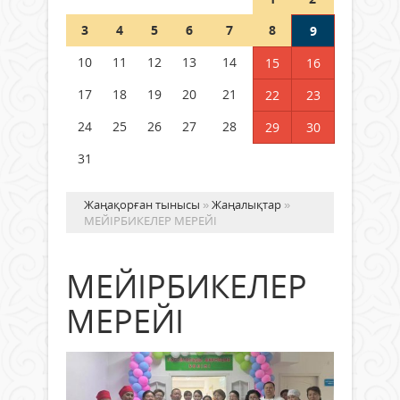
Шетелде жүрген Қазақстан
3
4
5
6
7
8
9
азаматтары қалай дауыс бере
алады?
10
11
12
13
14
15
16
05 тамыз 2026 ж.
168
17
18
19
20
21
22
23
24
25
26
27
28
29
30
31
Жаңақорған тынысы
»
Жаңалықтар
»
МЕЙІРБИКЕЛЕР МЕРЕЙІ
МЕЙІРБИКЕЛЕР
МЕРЕЙІ