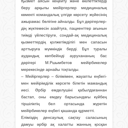
Қызмет аясын кеңейту және өкілеттік­терді
беру арқылы мейіргерлер медициналық
көмекті командалық үлгіде көрсету жүйесінің
ажырамас бөлігіне айналды. Бұл дәрігерлер­
дің жүктемесін азайтуға, пациенттер ағынын
тиімді үйлестіруге, сондай-ақ медицина­лық
қызметтердің қолжетімділігі мен сапа­сын
арттыруға мүмкіндік берді. Бұл туралы
аудандық көпбейінді аурухананың бас
дәріге­рі М.Ршымбетов мейірбикелер
мерекесінде арнайы тоқталды.
– Мейіргерлер – бiлiмiмен, жауапты еңбегі­
мен мейiрiмдiлiк көрсете бiлетiн мамандық
иесi. Әрбір емделушінi қабылдағаннан
бастап, оны емдеу барысындағы күйбең
тiршiлiктiң бел ортасында жүретін
мейiрбикелер еңбегі қашанда құрметті.
Еліміздің денсаулық сақтау саласының
дамуы әрбір ақ халатты жанның қосқан