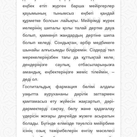
еңбек етіп жүрген барша мейіргерлер
қауымының тынымсыз еңбегі қандай
құрметке болсын лайықты. Мейірімді жүрек
иелерінің шипалы қолы талай дертке дауа
болып, қамкөңіл жандардың дертіне шипа
болып келеді. Сондықтан, әрбір медбикеге
шынайы алғысымды білдіремін. Сiздердi төл
мерекелеріңізбен тағы да құттықтай келе,
дендеріңізге саулық, отбасыларыңызға
амандық, еңбектерiңiзге жемiс тілеймін, –
деді ол.
Госпитальдық фармация бөлімi алдағы
уақытта аурухананы дәрілік заттармен
қамтамасыз ету жүйесін жақсартып, дәрі-
дәрмектерді сақтау, бөлу және қадағалау
үдерісін жоғары деңгейде жүзеге асыратын
болады. Бүгінде елімізде тәуелсіз мейірбике
ісінің озық тәжірибелерін енгізу мәселесі