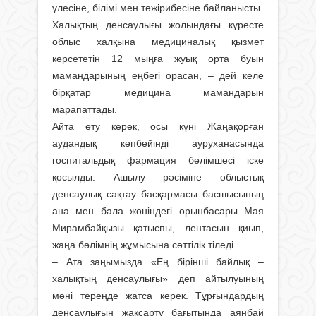
үлесіне, білімі мен тәжірибесіне байланысты.
Халықтың денсаулығы жолындағы күресте
облыс халқына медициналық қызмет
көрсететін 12 мыңға жуық орта буын
мамандарының еңбегі орасан, – дей келе
бірқатар медицина мамандарын
марапаттады.
Айта өту керек, осы күні Жаңақорған
аудандық көпбейінді ауруханасында
госпитальдық фармация бөлімшесі іске
қосылды. Ашылу рәсіміне облыстық
денсаулық сақтау басқармасы басшысының
ана мен бала жөніндегі орынбасары Мая
Мирамбайқызы қатыспы, лентасын қиып,
жаңа бөлiмнiң жұмысына сәттiлiк тiледi.
– Ата заңымызда «Ең бірінші байлық –
халықтың денсаулығы» деп айтылуының
мәні тереңде жатса керек. Тұрғындардың
денсаулығын жақсарту бағытында аянбай