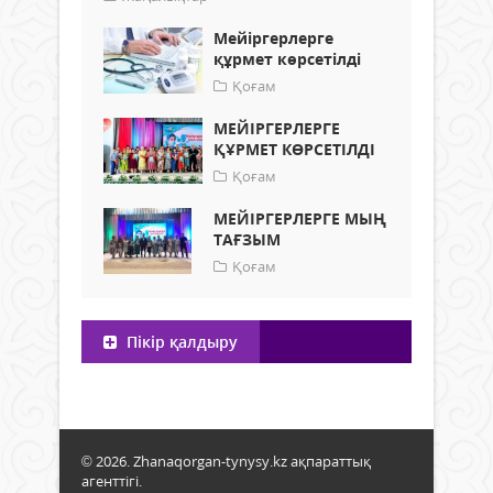
Мейіргерлерге
құрмет көрсетілді
Қоғам
МЕЙІРГЕРЛЕРГЕ
ҚҰРМЕТ КӨРСЕТІЛДІ
Қоғам
МЕЙІРГЕРЛЕРГЕ МЫҢ
ТАҒЗЫМ
Қоғам
Пікір қалдыру
© 2026. Zhanaqorgan-tynysy.kz ақпараттық
агенттігі.