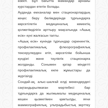
өзекті. Бұл бағытта мамандар арнайы
курстардан өтетін болады.
Ауданда емханалар мен стационарлардың
кеңес беру бөлімдерінде тұрғындарға
көрсетiлетiн медициналық көмектің
қолжетімділігін арттыру мақсатында «Ашық
есік» күні жалғасын тапты.
«Ашық есік» күнінде тұрғындар скринингтiк,
профилактикалық, флюорографиялық
тексерулерден өтiп, көрсетілім бойынша
күндiзгi және тәуліктік стационарға
жолданды. Сонымен қатар мiндеттi
профилактикалық екпе жұмыстары да
жүргізілдi.
Сондай-ақ, алыс-шалғай елді мекендердегі
сақтандырылмаған мәртебесi бар
тұрғындарға да жылжымалы медициналық
кешен қызметiмен қамтылды, яғни
маммографиялық, ультрадыбыстық зерттеу