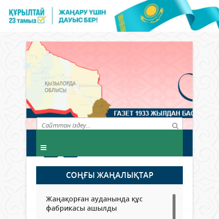
СОҢҒЫ ЖАҢАЛЫҚТАР
Жаңақорған ауданында құс
фабрикасы ашылды