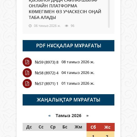
ОНЛАЙН ПЛАТФОРМА
КӨМЕГІМЕН ӨЗ УЧАСКЕСІН ОҢАЙ
ТАБА АЛАДЫ
06 тамыз 2026 ж.
96
Open Air: Қызылорда облысы
PDF НҰСҚАЛАР МҰРАҒАТЫ
полиция департаменті 20
мыңнан астам көрерменнің
қауіпсіздігін қамтамасыз етті
08 тамыз 2026 ж.
№59 (8973) 8
06 тамыз 2026 ж.
115
04 тамыз 2026 ж.
№58 (8972) 4
Wi-Fi ҚАБЫРҒА АРҚЫЛЫ ҚАЛАЙ
01 тамыз 2026 ж.
№57 (8971) 1
ӨТЕДІ?
06 тамыз 2026 ж.
274
ЖАҢАЛЫҚТАР МҰРАҒАТЫ
Как могут проголосовать
граждане Казахстана,
«
Тамыз 2026 »
находящиеся за рубежом?
Дс
Сс
Ср
Бс
Жм
Сб
Жс
05 тамыз 2026 ж.
155
1
2