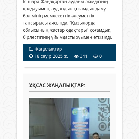
Іс-шара Жаңақорған ауданы әкімдігінің
қолдауымен, аудандық қоғамдық даму
бөлімінің мемлекеттік әлеуметтік
тапсырысы аясында, “Қызылорда
облысының жастар одақтары” қоғамдық
бірлестігінің ұйымдастыруымен өткізілді.
Жаңалықтар
18 сәуір 2025 ж.
341
0
ҰҚСАС ЖАҢАЛЫҚТАР: