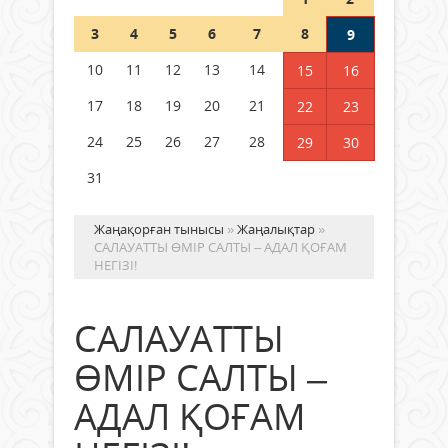
Шетелде жүрген Қазақстан
3
4
5
6
7
8
9
азаматтары қалай дауыс бере
алады?
10
11
12
13
14
15
16
05 тамыз 2026 ж.
166
17
18
19
20
21
22
23
24
25
26
27
28
29
30
31
Жаңақорған тынысы
»
Жаңалықтар
»
САЛАУАТТЫ ӨМІР САЛТЫ – АДАЛ ҚОҒАМ
НЕГІЗІ!
САЛАУАТТЫ
ӨМІР САЛТЫ –
АДАЛ ҚОҒАМ