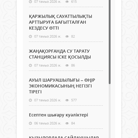
07 тамыз 2026 ж.
615
ҚАРЖЫЛЫҚ САУАТТЫЛЫҚТЫ
АРТТЫРУҒА БАҒЫТТАЛҒАН
КЕЗДЕСУ ӨТТІ
07 тамыз 2026 ж.
82
ЖАҢАҚОРҒАНДА СУ ТАРАТУ
СТАНЦИЯСЫ ІСКЕ ҚОСЫЛДЫ
07 тамыз 2026 ж.
86
АУЫЛ ШАРУАШЫЛЫҒЫ – ӨҢІР
ЭКОНОМИКАСЫНЫҢ НЕГІЗГІ
ТІРЕГІ
07 тамыз 2026 ж.
577
Есептен шығару куәліктері
06 тамыз 2026 ж.
84
ҚЫЗЫЛОРДАДА САЙЛАУШЫЛАР