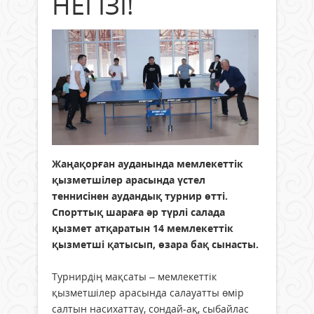
НЕГІЗІ!
Жаңақорған ауданында мемлекеттік
қызметшілер арасында үстел
теннисінен аудандық турнир өтті.
Спорттық шараға әр түрлі салада
қызмет атқаратын 14 мемлекеттік
қызметші қатысып, өзара бақ сынасты.
Турнирдің мақсаты – мемлекеттік
қызметшілер арасында салауатты өмір
салтын насихаттау, сондай-ақ, сыбайлас