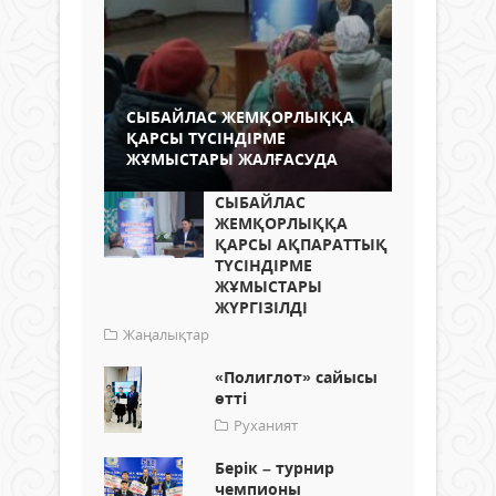
СЫБАЙЛАС ЖЕМҚОРЛЫҚҚА
ҚАРСЫ ТҮСІНДІРМЕ
ЖҰМЫСТАРЫ ЖАЛҒАСУДА
СЫБАЙЛАС
ЖЕМҚОРЛЫҚҚА
ҚАРСЫ АҚПАРАТТЫҚ
ТҮСІНДІРМЕ
ЖҰМЫСТАРЫ
ЖҮРГІЗІЛДІ
Жаңалықтар
«Полиглот» сайысы
өтті
Руханият
Берік – турнир
чемпионы