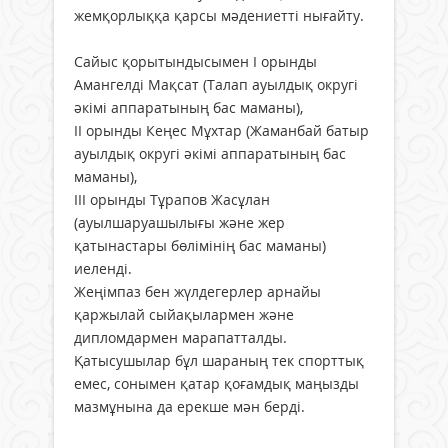
жемқорлыққа қарсы мәдениетті нығайту.
Сайыс қорытындысымен І орынды
Амангелді Мақсат (Талап ауылдық округі
әкімі аппаратының бас маманы),
ІІ орынды Кеңес Мұхтар (Жаманбай батыр
ауылдық округі әкімі аппаратының бас
маманы),
ІІІ орынды Тұрапов Жасұлан
(ауылшаруашылығы және жер
қатынастары бөлімінің бас маманы)
иеленді.
Жеңімпаз бен жүлдегерлер арнайы
қаржылай сыйақылармен және
дипломдармен марапатталды.
Қатысушылар бұл шараның тек спорттық
емес, сонымен қатар қоғамдық маңызды
мазмұнына да ерекше мән берді.