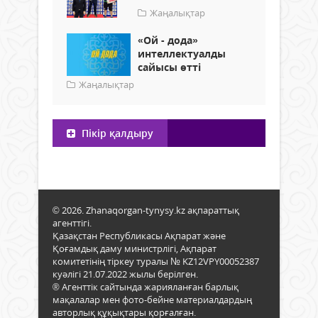
Жаңалықтар
«Ой - дода»
интеллектуалды
сайысы өтті
Жаңалықтар
Пікір қалдыру
© 2026. Zhanaqorgan-tynysy.kz ақпараттық
агенттігі.
Қазақстан Республикасы Ақпарат және
Қоғамдық даму министрлігі, Ақпарат
комитетінің тіркеу туралы № KZ12VPY00052387
куәлігі 21.07.2022 жылы берілген.
® Агенттік сайтында жарияланған барлық
мақалалар мен фото-бейне материалдардың
авторлық құқықтары қорғалған.