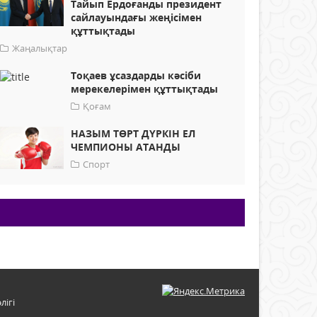
Тайып Ердоғанды президент
сайлауындағы жеңісімен
құттықтады
Жаңалықтар
Тоқаев ұсаздарды кәсіби
мерекелерімен құттықтады
Қоғам
НАЗЫМ ТӨРТ ДҮРКІН ЕЛ
ЧЕМПИОНЫ АТАНДЫ
Спорт
лігі