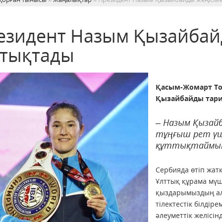
езидент Назым Қызайбай
ттықтады
Қасым-Жомарт То
Қызайбайды тари
– Назым Қызай
тұңғыш рет үш
құттықтаймын. 
Сербияда өтіп жатқ
Ұлттық құрама мү
қыздарымыздың алд
тілектестік білдір
әлеуметтік желісін