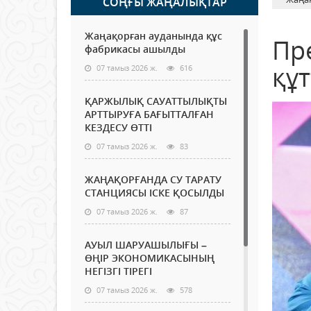
СОҢҒЫ ЖАҢАЛЫҚТАР
Жаңақорған ауданында құс
Пр
фабрикасы ашылды
құ
07 тамыз 2026 ж.
616
ҚАРЖЫЛЫҚ САУАТТЫЛЫҚТЫ
АРТТЫРУҒА БАҒЫТТАЛҒАН
КЕЗДЕСУ ӨТТІ
07 тамыз 2026 ж.
83
ЖАҢАҚОРҒАНДА СУ ТАРАТУ
СТАНЦИЯСЫ ІСКЕ ҚОСЫЛДЫ
07 тамыз 2026 ж.
87
АУЫЛ ШАРУАШЫЛЫҒЫ –
ӨҢІР ЭКОНОМИКАСЫНЫҢ
НЕГІЗГІ ТІРЕГІ
07 тамыз 2026 ж.
578