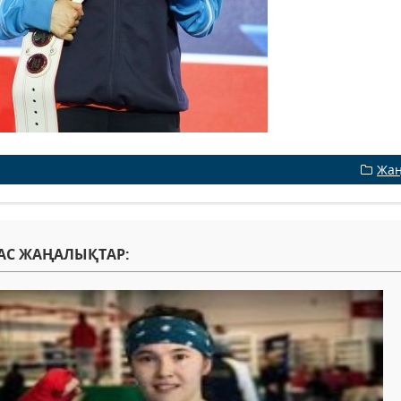
Жаң
АС ЖАҢАЛЫҚТАР: