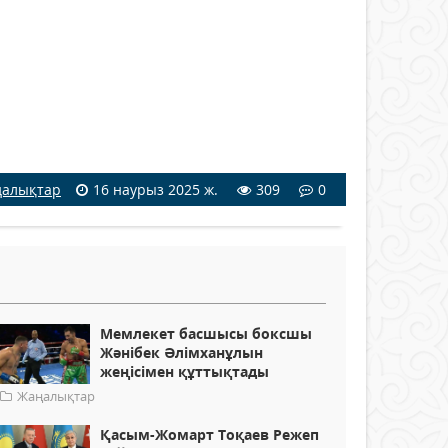
алықтар
16 наурыз 2025 ж.
309
0
Мемлекет басшысы боксшы
Жәнібек Әлімханұлын
жеңісімен құттықтады
Жаңалықтар
Қасым-Жомарт Тоқаев Режеп