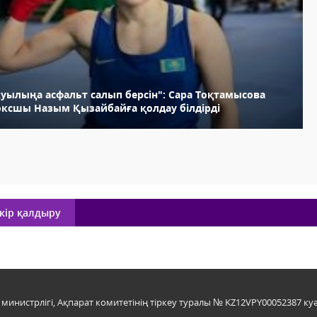
Ауылыңа асфальт салып берсін": Сара Тоқтамысова
оксшы Назым Қызайбайға қолдау білдірді
кір қалдыру
инистрлігі, Ақпарат комитетінің тіркеу туралы № KZ12VPY00052387 куә