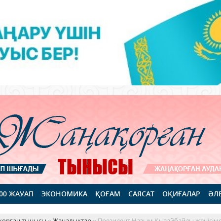
100 ЖАУАП
ЭКОНОМИКА
ҚОҒАМ
САЯСАТ
ОҚИҒАЛАР
ӘЛ
қорған тынысы
»
Жаңалықтар
» Президент Назым Қызайбайды жеңісім