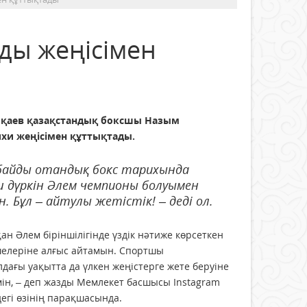
ды жеңісімен
қаев қазақстандық боксшы Назым
хи жеңісімен құттықтады.
байды отандық бокс тарихында
 дүркін Әлем чемпионы болуымен
Бұл – айтулы жетістік! – деді ол.
ан Әлем біріншілігінде үздік нәтиже көрсеткен
шелеріне алғыс айтамын. Спортшы
ағы уақытта да үлкен жеңістерге жете беруіне
емін, – деп жазды Мемлекет басшысы Instagram
дегі өзінің парақшасында.