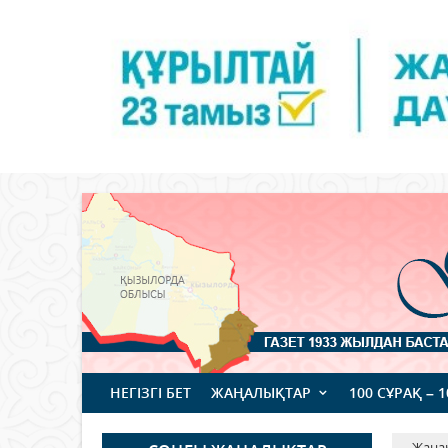
НЕГІЗГІ БЕТ
ЖАҢАЛЫҚТАР
100 СҰРАҚ – 
Жаңа