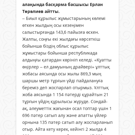
алаңында басқарма басшысы Ерлан
Төрәлиев айтты.
– Биыл құрылыс жұмыстарының көлемі
өткен жылдың осы кезеңімен
салыстырғанда 143,6 пайызға өскен.
Жалпы, соңғы екі жылдағы көрсеткіш
бойынша біздің облыс құрылыс
жұмыстары бойынша республикада
алдыңғы қатардан көрініп келеді. «Қуатты
өңірлер – ел дамуының драйвері» ұлттық
жобасы аясында осы жылы 869,3 мың
шаршы метр тұрғын үйді пайдалануға
береміз деп жоспарлап отырмыз. Ұлттық
жоба аясында 1 154 пәтерді құрайтын 21
тұрғын үйдің құрылысы жүруде. Сондай-
ақ, әлеуметтік жағынан осал топтар үшін 1
696 пәтер сатып алу және апатты үйлер
орнына 135 пәтер сатып алу жоспарланып
отыр. Айта кету керек, кейінгі 2 жылда 4