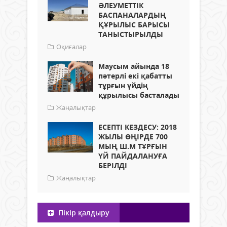
ӘЛЕУМЕТТІК
БАСПАНАЛАРДЫҢ
ҚҰРЫЛЫС БАРЫСЫ
ТАНЫСТЫРЫЛДЫ
Оқиғалар
Маусым айында 18
пәтерлі екі қабатты
тұрғын үйдің
құрылысы басталады
Жаңалықтар
ЕСЕПТІ КЕЗДЕСУ: 2018
ЖЫЛЫ ӨҢІРДЕ 700
МЫҢ Ш.М ТҰРҒЫН
ҮЙ ПАЙДАЛАНУҒА
БЕРІЛДІ
Жаңалықтар
Пікір қалдыру