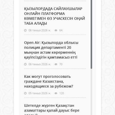
ҚЫЗЫЛОРДАДА САЙЛАУШЫЛАР
ОНЛАЙН ПЛАТФОРМА
КӨМЕГІМЕН ӨЗ УЧАСКЕСІН ОҢАЙ
ТАБА АЛАДЫ
06 тамыз 2026 ж.
64
Open Air: Қызылорда облысы
полиция департаменті 20
мыңнан астам көрерменнің
қауіпсіздігін қамтамасыз етті
06 тамыз 2026 ж.
70
Как могут проголосовать
граждане Казахстана,
находящиеся за рубежом?
05 тамыз 2026 ж.
120
Шетелде жүрген Қазақстан
азаматтары қалай дауыс бере