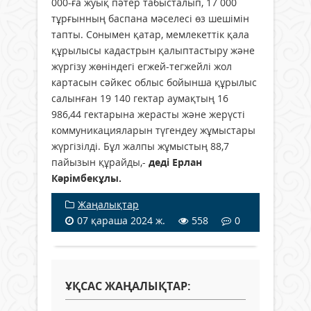
000-ға жуық пәтер табысталып, 17 000
тұрғынның баспана мәселесі өз шешімін
тапты. Сонымен қатар, мемлекеттік қала
құрылысы кадастрын қалыптастыру және
жүргізу жөніндегі егжей-тегжейлі жол
картасын сәйкес облыс бойынша құрылыс
салынған 19 140 гектар аумақтың 16
986,44 гектарына жерасты және жерүсті
коммуникацияларын түгендеу жұмыстары
жүргізілді. Бұл жалпы жұмыстың 88,7
пайызын құрайды,-
деді Ерлан
Кәрімбекұлы.
Жаңалықтар
07 қараша 2024 ж.
558
0
ҰҚСАС ЖАҢАЛЫҚТАР: