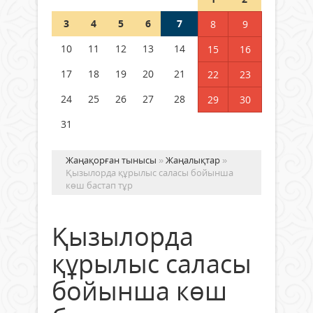
3
4
5
6
7
8
9
Германия аптап ыстыққа
байланысты суды үнемдей
10
11
12
13
14
15
16
бастады
17
18
19
20
21
22
23
04 тамыз 2026 ж.
100
24
25
26
27
28
29
30
31
Жаңақорған тынысы
»
Жаңалықтар
»
Қызылорда құрылыс саласы бойынша
көш бастап тұр
Қызылорда
құрылыс саласы
бойынша көш