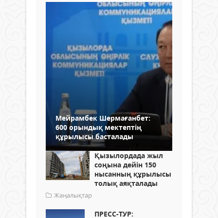
Мейрамбек Шермағанбет:
600 орындық мектептің
құрылысы басталады
Қызылордада жыл
соңына дейін 150
нысанның құрылысы
толық аяқталады
Жаңалықтар
ПРЕСС-ТУР: