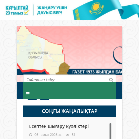
СОҢҒЫ ЖАҢАЛЫҚТАР
Есептен шығару куәліктері
06 тамыз 2026 ж.
51