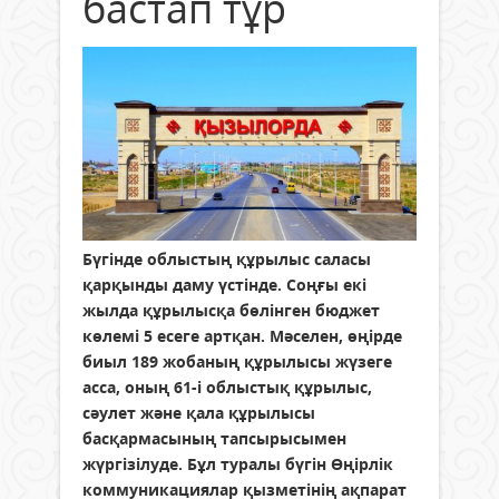
бастап тұр
Бүгінде облыстың құрылыс саласы
қарқынды даму үстінде. Соңғы екі
жылда құрылысқа бөлінген бюджет
көлемі 5 есеге артқан. Мәселен, өңірде
биыл 189 жобаның құрылысы жүзеге
асса, оның 61-і облыстық құрылыс,
сәулет және қала құрылысы
басқармасының тапсырысымен
жүргізілуде. Бұл туралы бүгін Өңірлік
коммуникациялар қызметінің ақпарат