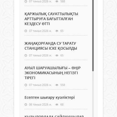
07 тамыз 2026 ж.
588
ҚАРЖЫЛЫҚ САУАТТЫЛЫҚТЫ
АРТТЫРУҒА БАҒЫТТАЛҒАН
КЕЗДЕСУ ӨТТІ
07 тамыз 2026 ж.
65
ЖАҢАҚОРҒАНДА СУ ТАРАТУ
СТАНЦИЯСЫ ІСКЕ ҚОСЫЛДЫ
07 тамыз 2026 ж.
65
АУЫЛ ШАРУАШЫЛЫҒЫ – ӨҢІР
ЭКОНОМИКАСЫНЫҢ НЕГІЗГІ
ТІРЕГІ
07 тамыз 2026 ж.
558
Есептен шығару куәліктері
06 тамыз 2026 ж.
68
ҚЫЗЫЛОРДАДА САЙЛАУШЫЛАР