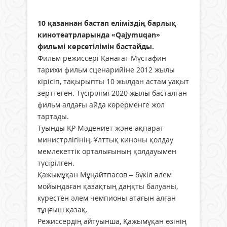
10 қазаннан бастап еліміздің барлық
кинотеатрларында «Qajymuqan»
фильмі көрсетілімін бастайды.
Фильм режиссері Қанағат Мұстафин
тарихи фильм сценарийіне 2012 жылы
кірісіп, тақырыпты 10 жылдан астам уақыт
зерттеген. Түсірілімі 2020 жылы басталған
фильм алдағы айда көрерменге жол
тартады.
Туынды ҚР Мәдениет және ақпарат
министрлігінің, Ұлттық киноны қолдау
мемлекеттік орталығының қолдауымен
түсірілген.
Қажымұқан Мұңайтпасов – бүкіл әлем
мойындаған қазақтың даңқты балуаны,
күрестен әлем чемпионы атағын алған
тұңғыш қазақ.
Режиссердің айтуынша, Қажымұқан өзінің