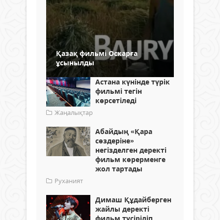
Қазақ фильмі Оскарға
ұсынылды
Астана күнінде түрік
фильмі тегін
көрсетіледі
Жаңалықтар
Абайдың «Қара
сөздеріне»
негізделген деректі
фильм көрерменге
жол тартады
Руханият
Димаш Құдайберген
жайлы деректі
фильм түсіріліп