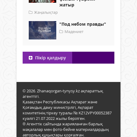
жатыр
Жаңалықтар
"Под небом правды"
Мәдениет
Пікір қалдыру
© 2026. Zhanaqorgan-tynysy.kz ақпараттық
агенттігі.
Қазақстан Республикасы Ақпарат және
Қоғамдық даму министрлігі, Ақпарат
комитетінің тіркеу туралы № KZ12VPY00052387
куәлігі 21.07.2022 жылы берілген.
® Агенттік сайтында жарияланған барлық
мақалалар мен фото-бейне материалдардың
авторлық құқықтары қорғалған.