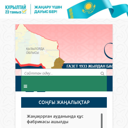
СОҢҒЫ ЖАҢАЛЫҚТАР
Жаңақорған ауданында құс
фабрикасы ашылды