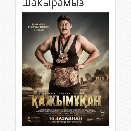
шақырамыз