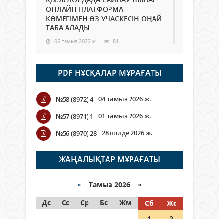
ОНЛАЙН ПЛАТФОРМА
КӨМЕГІМЕН ӨЗ УЧАСКЕСІН ОҢАЙ
ТАБА АЛАДЫ
06 тамыз 2026 ж.
81
Open Air: Қызылорда облысы
PDF НҰСҚАЛАР МҰРАҒАТЫ
полиция департаменті 20
мыңнан астам көрерменнің
қауіпсіздігін қамтамасыз етті
04 тамыз 2026 ж.
№58 (8972) 4
06 тамыз 2026 ж.
88
01 тамыз 2026 ж.
№57 (8971) 1
Wi-Fi ҚАБЫРҒА АРҚЫЛЫ ҚАЛАЙ
28 шілде 2026 ж.
№56 (8970) 28
ӨТЕДІ?
06 тамыз 2026 ж.
257
ЖАҢАЛЫҚТАР МҰРАҒАТЫ
Как могут проголосовать
граждане Казахстана,
«
Тамыз 2026 »
находящиеся за рубежом?
Дс
Сс
Ср
Бс
Жм
Сб
Жс
05 тамыз 2026 ж.
139
1
2