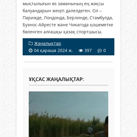
мықтылығын өз заманының ең жақсы
балуандарын жеңіп дәлелдеген. Ол –
Парижде, Лондонда, Берлинде, Стамбулда,
Буэнос-Айресте және Чикагода қошеметке
бөленген алғашқы қазақ спортшысы.
Жаңалықтар
04 қараша 2024 ж.
397
0
ҰҚСАС ЖАҢАЛЫҚТАР: