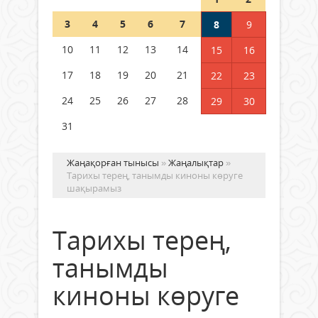
Шетелде жүрген Қазақстан
3
4
5
6
7
8
9
азаматтары қалай дауыс бере
алады?
10
11
12
13
14
15
16
05 тамыз 2026 ж.
149
17
18
19
20
21
22
23
24
25
26
27
28
29
30
31
Жаңақорған тынысы
»
Жаңалықтар
»
Тарихы терең, танымды киноны көруге
шақырамыз
Тарихы терең,
танымды
киноны көруге