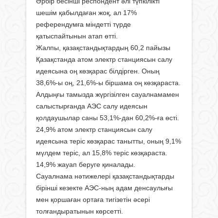
Әрбір бесінші респондент әлі түпкілікті
шешім қабылдаған жоқ, ал 17%
референдумға міндетті түрде
қатыспайтынын атап өтті.
Жалпы, қазақстандықтардың 60,2 пайызы
Қазақстанда атом электр станциясын салу
идеясына оң көзқарас білдірген. Оның
38,6%-ы оң, 21,6%-ы біршама оң көзқараста.
Алдыңғы тамызда жүргізілген сауалнамамен
салыстырғанда АЭС салу идеясын
қолдаушылар саны 53,1%-дан 60,2%-ға өсті.
24,9% атом электр станциясын салу
идеясына теріс көзқарас танытты, оның 9,1%
мүлдем теріс, ал 15,8% теріс көзқараста.
14,9% жауап беруге қиналады.
Сауалнама нәтижелері қазақстандықтарды
бірінші кезекте АЭС-ның адам денсаулығы
мен қоршаған ортаға тигізетін әсері
толғандыратынын көрсетті.