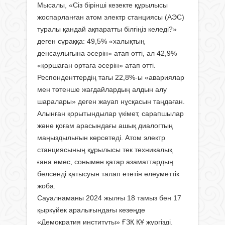
Мысалы, «Сіз бірінші кезекте құрылысы
жоспарланған атом электр станциясы (АЭС)
туралы қандай ақпаратты білгіңіз келеді?»
деген сұраққа: 49,5% «халықтың
денсаулығына әсерін» атап өтті, ал 42,9%
«қоршаған ортаға әсерін» атап өтті.
Респонденттердің тағы 22,8%-ы «авариялар
мен төтенше жағдайлардың алдын алу
шаралары» деген жауап нұсқасын таңдаған.
Алынған қорытындылар үкімет, сарапшылар
және қоғам арасындағы ашық диалогтың
маңыздылығын көрсетеді. Атом электр
станциясының құрылысы тек техникалық
ғана емес, сонымен қатар азаматтардың
белсенді қатысуын талап ететін әлеуметтік
жоба.
Сауалнаманы 2024 жылғы 18 тамыз бен 17
қыркүйек аралығындағы кезеңде
«Демократия институты» ҒЗҚ ҚҰ жүргізді.