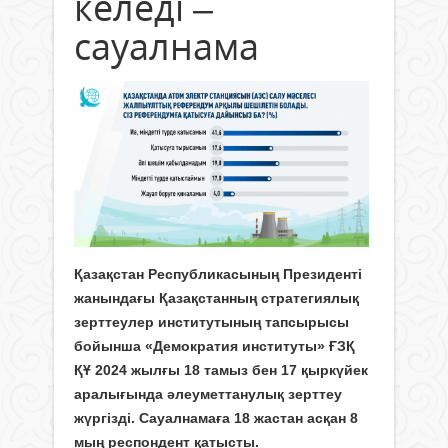
келеді –
сауалнама
Қазақстан Республикасының Президенті
жанындағы Қазақстанның стратегиялық
зерттеулер институтының тапсырысы
бойынша «Демократия институты» ҒЗҚ
ҚҰ 2024 жылғы 18 тамыз бен 17 қыркүйек
аралығында әлеуметтанулық зерттеу
жүргізді. Сауалнамаға 18 жастан асқан 8
мың респондент қатысты.