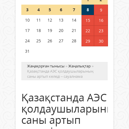
Шетелде жүрген Қазақстан
3
4
5
6
7
8
9
азаматтары қалай дауыс бере
алады?
10
11
12
13
14
15
16
05 тамыз 2026 ж.
150
17
18
19
20
21
22
23
24
25
26
27
28
29
30
31
Жаңақорған тынысы
»
Жаңалықтар
»
Қазақстанда АЭС қолдаушыларының
саны артып келеді – сауалнама
Қазақстанда АЭС
қолдаушыларының
саны артып