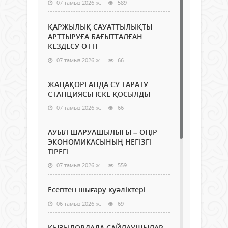
07 тамыз 2026 ж.
589
ҚАРЖЫЛЫҚ САУАТТЫЛЫҚТЫ
АРТТЫРУҒА БАҒЫТТАЛҒАН
КЕЗДЕСУ ӨТТІ
07 тамыз 2026 ж.
66
ЖАҢАҚОРҒАНДА СУ ТАРАТУ
СТАНЦИЯСЫ ІСКЕ ҚОСЫЛДЫ
07 тамыз 2026 ж.
66
АУЫЛ ШАРУАШЫЛЫҒЫ – ӨҢІР
ЭКОНОМИКАСЫНЫҢ НЕГІЗГІ
ТІРЕГІ
07 тамыз 2026 ж.
559
Есептен шығару куәліктері
06 тамыз 2026 ж.
69
ҚЫЗЫЛОРДАДА САЙЛАУШЫЛАР