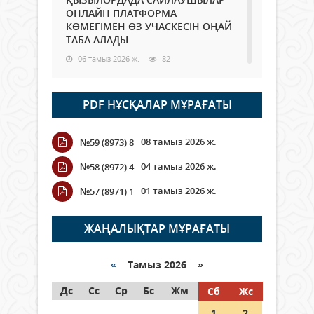
ОНЛАЙН ПЛАТФОРМА
КӨМЕГІМЕН ӨЗ УЧАСКЕСІН ОҢАЙ
ТАБА АЛАДЫ
06 тамыз 2026 ж.
82
Open Air: Қызылорда облысы
PDF НҰСҚАЛАР МҰРАҒАТЫ
полиция департаменті 20
мыңнан астам көрерменнің
қауіпсіздігін қамтамасыз етті
08 тамыз 2026 ж.
№59 (8973) 8
06 тамыз 2026 ж.
89
04 тамыз 2026 ж.
№58 (8972) 4
Wi-Fi ҚАБЫРҒА АРҚЫЛЫ ҚАЛАЙ
01 тамыз 2026 ж.
№57 (8971) 1
ӨТЕДІ?
06 тамыз 2026 ж.
258
ЖАҢАЛЫҚТАР МҰРАҒАТЫ
Как могут проголосовать
граждане Казахстана,
«
Тамыз 2026 »
находящиеся за рубежом?
Дс
Сс
Ср
Бс
Жм
Сб
Жс
05 тамыз 2026 ж.
140
1
2