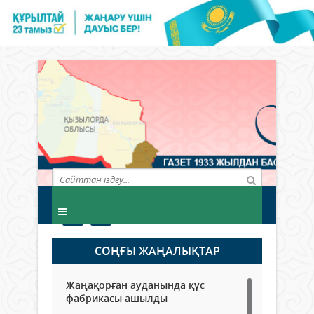
СОҢҒЫ ЖАҢАЛЫҚТАР
Жаңақорған ауданында құс
фабрикасы ашылды