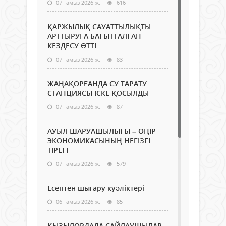
07 тамыз 2026 ж.
616
ҚАРЖЫЛЫҚ САУАТТЫЛЫҚТЫ
АРТТЫРУҒА БАҒЫТТАЛҒАН
КЕЗДЕСУ ӨТТІ
07 тамыз 2026 ж.
83
ЖАҢАҚОРҒАНДА СУ ТАРАТУ
СТАНЦИЯСЫ ІСКЕ ҚОСЫЛДЫ
07 тамыз 2026 ж.
87
АУЫЛ ШАРУАШЫЛЫҒЫ – ӨҢІР
ЭКОНОМИКАСЫНЫҢ НЕГІЗГІ
ТІРЕГІ
07 тамыз 2026 ж.
579
Есептен шығару куәліктері
06 тамыз 2026 ж.
85
ҚЫЗЫЛОРДАДА САЙЛАУШЫЛАР