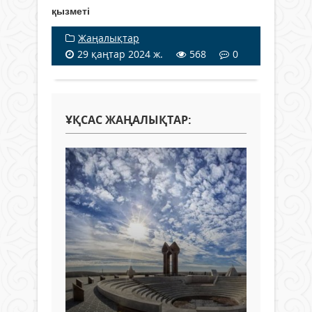
қызметі
Жаңалықтар
29 қаңтар 2024 ж.
568
0
ҰҚСАС ЖАҢАЛЫҚТАР: