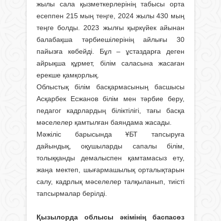
жылы сала қызметкерлерінің табысы орта
есеппен 215 мың теңге, 2024 жылы 430 мың
теңге болды. 2023 жылғы қыркүйек айынан
балабақша тәрбиешілерінің айлығы 30
пайызға көбейді. Бұл – ұстаздарға деген
айрықша құрмет, білім саласына жасаған
ерекше қамқорлық.
Облыстық білім басқармасының басшысы
Асқарбек Есжанов білім мен тәрбие беру,
педагог кадрлардың біліктілігі, тағы басқа
мәселелер қамтылған баяндама жасады.
Мәжіліс барысында ҰБТ тапсыруға
дайындық, оқушыларды сапалы білім,
толыққанды демалыспен қамтамасыз ету,
жаңа мектеп, шығармашылық орталықтарын
салу, кадрлық мәселелер талқыланып, тиісті
тапсырмалар берілді.
Қызылорда облысы әкімінің баспасөз