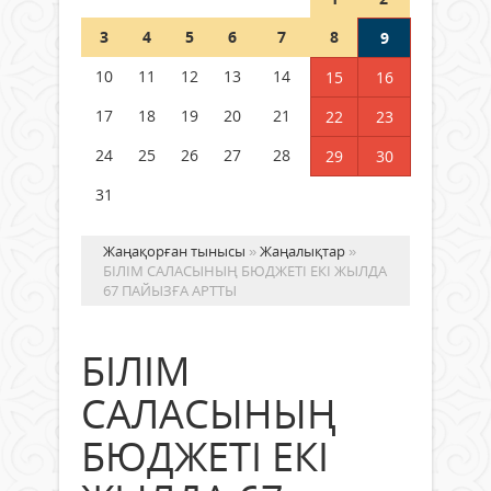
Шетелде жүрген Қазақстан
3
4
5
6
7
8
9
азаматтары қалай дауыс бере
алады?
10
11
12
13
14
15
16
05 тамыз 2026 ж.
168
17
18
19
20
21
22
23
24
25
26
27
28
29
30
31
Жаңақорған тынысы
»
Жаңалықтар
»
БІЛІМ САЛАСЫНЫҢ БЮДЖЕТІ ЕКІ ЖЫЛДА
67 ПАЙЫЗҒА АРТТЫ
БІЛІМ
САЛАСЫНЫҢ
БЮДЖЕТІ ЕКІ