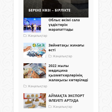
БЕРЕКЕ КӨЗІ – БІРЛІКТЕ
Облыс әкімі сала
үздіктерін
марапаттады
Жаңалықтар
Зейнетақы жинағы
өсті
Жаңалықтар
2022 жылы
медицина
қызметкерлерінің
жалақысы көтеріледі
Жаңалықтар
АЙМАҚТА ЭКСПОРТ
ӘЛЕУЕТІ АРТУДА
Жаңалықтар