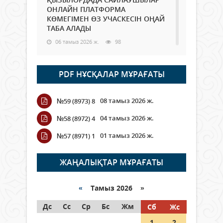
ОНЛАЙН ПЛАТФОРМА
КӨМЕГІМЕН ӨЗ УЧАСКЕСІН ОҢАЙ
ТАБА АЛАДЫ
06 тамыз 2026 ж.
98
Open Air: Қызылорда облысы
PDF НҰСҚАЛАР МҰРАҒАТЫ
полиция департаменті 20
мыңнан астам көрерменнің
қауіпсіздігін қамтамасыз етті
08 тамыз 2026 ж.
№59 (8973) 8
06 тамыз 2026 ж.
116
04 тамыз 2026 ж.
№58 (8972) 4
Wi-Fi ҚАБЫРҒА АРҚЫЛЫ ҚАЛАЙ
01 тамыз 2026 ж.
№57 (8971) 1
ӨТЕДІ?
06 тамыз 2026 ж.
276
ЖАҢАЛЫҚТАР МҰРАҒАТЫ
Как могут проголосовать
граждане Казахстана,
«
Тамыз 2026 »
находящиеся за рубежом?
Дс
Сс
Ср
Бс
Жм
Сб
Жс
05 тамыз 2026 ж.
157
1
2