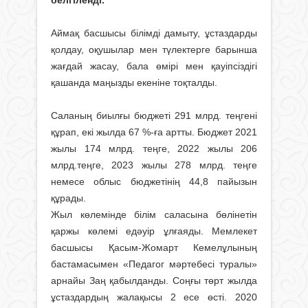
белгіленді.
Аймақ басшысы білімді дамыту, ұстаздарды
қолдау, оқушылар мен түлектерге барынша
жағдай жасау, бала өмірі мен қауіпсіздігі
қашанда маңызды екеніне тоқталды.
Саланың биылғы бюджеті 291 млрд. теңгені
құрап, екі жылда 67 %-ға артты. Бюджет 2021
жылы 174 млрд. теңге, 2022 жылы 206
млрд.теңге, 2023 жылы 278 млрд. теңге
немесе облыс бюджетінің 44,8 пайызын
құрады.
Жыл көлемінде білім саласына бөлінетін
қаржы көлемі едәуір ұлғаяды. Мемлекет
басшысы Қасым-Жомарт Кемелұлының
бастамасымен «Педагог мәртебесі туралы»
арнайы Заң қабылданды. Соңғы төрт жылда
ұстаздардың жалақысы 2 есе өсті. 2020