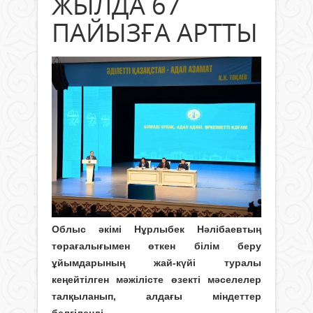
ЖЫЛДА 67
ПАЙЫЗҒА АРТТЫ
Облыс әкімі Нұрлыбек Нәлібаевтың
төрағалығымен өткен білім беру
ұйымдарының жай-күйі туралы
кеңейтілген мәжілісте өзекті мәселелер
талқыланып, алдағы міндеттер