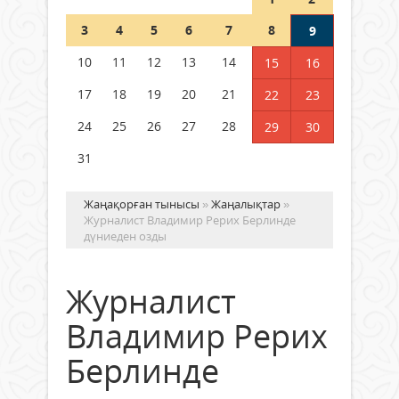
Шетелде жүрген Қазақстан
3
4
5
6
7
8
9
азаматтары қалай дауыс бере
алады?
10
11
12
13
14
15
16
05 тамыз 2026 ж.
169
17
18
19
20
21
22
23
24
25
26
27
28
29
30
31
Жаңақорған тынысы
»
Жаңалықтар
»
Журналист Владимир Рерих Берлинде
дүниеден озды
Журналист
Владимир Рерих
Берлинде