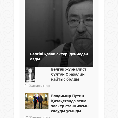
Белгілі қазақ актері дүниеден
озды
Белгілі журналист
Сұлтан Оразалин
қайтыс болды
Жаңалықтар
Владимир Путин
Қазақстанда атом
электр станциясын
салуды ұсынды
Жаңалықтар