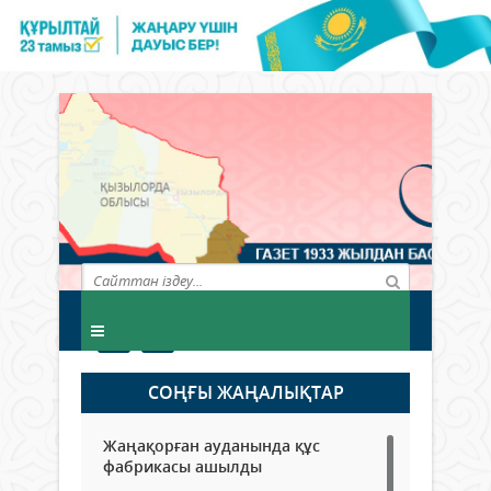
СОҢҒЫ ЖАҢАЛЫҚТАР
Жаңақорған ауданында құс
фабрикасы ашылды