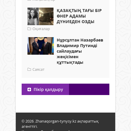
ҚАЗАҚТЫҢ ТАҒЫ БІР
ӨНЕР АДАМЫ
ДҮНИЕДЕН ОЗДЫ
Оқиғалар
Нұрсұлтан Назарбаев
Владимир Путинді
сайлаудағы
жеңісімен
құттықтады
Саясат
Пікір қалдыру
© 2026. Zhanaqorgan-tynysy.kz ақпараттық
агенттігі.