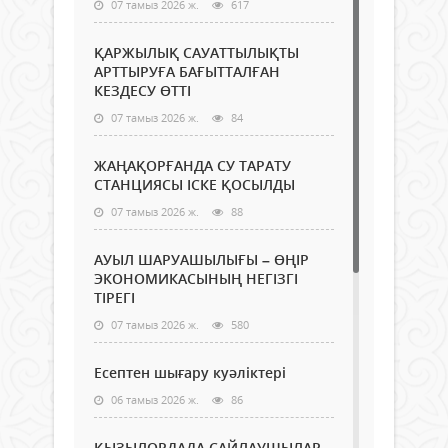
07 тамыз 2026 ж.
617
ҚАРЖЫЛЫҚ САУАТТЫЛЫҚТЫ
АРТТЫРУҒА БАҒЫТТАЛҒАН
КЕЗДЕСУ ӨТТІ
07 тамыз 2026 ж.
84
ЖАҢАҚОРҒАНДА СУ ТАРАТУ
СТАНЦИЯСЫ ІСКЕ ҚОСЫЛДЫ
07 тамыз 2026 ж.
88
АУЫЛ ШАРУАШЫЛЫҒЫ – ӨҢІР
ЭКОНОМИКАСЫНЫҢ НЕГІЗГІ
ТІРЕГІ
07 тамыз 2026 ж.
580
Есептен шығару куәліктері
06 тамыз 2026 ж.
86
ҚЫЗЫЛОРДАДА САЙЛАУШЫЛАР