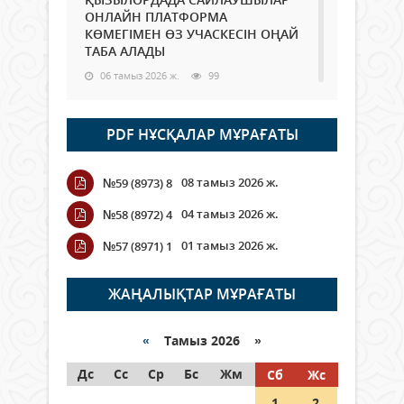
ОНЛАЙН ПЛАТФОРМА
КӨМЕГІМЕН ӨЗ УЧАСКЕСІН ОҢАЙ
ТАБА АЛАДЫ
06 тамыз 2026 ж.
99
Open Air: Қызылорда облысы
PDF НҰСҚАЛАР МҰРАҒАТЫ
полиция департаменті 20
мыңнан астам көрерменнің
қауіпсіздігін қамтамасыз етті
08 тамыз 2026 ж.
№59 (8973) 8
06 тамыз 2026 ж.
118
04 тамыз 2026 ж.
№58 (8972) 4
Wi-Fi ҚАБЫРҒА АРҚЫЛЫ ҚАЛАЙ
01 тамыз 2026 ж.
№57 (8971) 1
ӨТЕДІ?
06 тамыз 2026 ж.
276
ЖАҢАЛЫҚТАР МҰРАҒАТЫ
Как могут проголосовать
граждане Казахстана,
«
Тамыз 2026 »
находящиеся за рубежом?
Дс
Сс
Ср
Бс
Жм
Сб
Жс
05 тамыз 2026 ж.
158
1
2