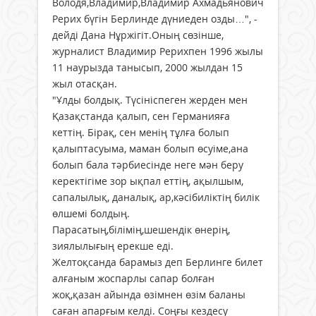
Володя,Владимир,Владимир Ахмадьянович
Рерих бүгін Берлинде дүниеден озды…", -
дейді Дана Нұржігіт.Оның сөзінше,
журналист Владимир Рерихпен 1996 жылы
11 наурызда танысып, 2000 жылдан 15
жыл отасқан.
"Ұлды болдық. Түсініспеген жерден мен
Қазақстанда қалып, сен Германияға
кеттің. Бірақ, сен менің тұлға болып
қалыптасуыма, маман болып өсуіме,ана
болып бала тәрбиесінде неге мән беру
керектігіме зор ықпал еттің, ақылшым,
сапалылық, даналық, ар,кәсібиліктің билік
өлшемі болдың.
Парасатың,білімің,шешендік өнерің,
зиялылығың ерекше еді.
Желтоқсанда барамыз деп Берлинге билет
алғаным жоспарлы сапар болған
жоқ,қазан айында өзімнен өзім баланы
саған апарғым келді. Соңғы кездесу