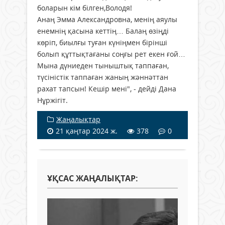
боларын кім білген,Володя!
Анаң Эмма Александровна, менің аяулы
енемнің қасына кеттің… Балаң өзіңді
көріп, биылғы туған күніңмен бірінші
болып құттықтағаны соңғы рет екен ғой…
Мына дүниеден тыныштық таппаған,
түсіністік таппаған жаның жәннәттан
рахат тапсын! Кешір мені", - дейді Дана
Нұржігіт.
Жаңалықтар
21 қаңтар 2024 ж.
378
0
ҰҚСАС ЖАҢАЛЫҚТАР: