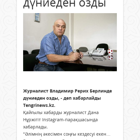
дүниеден озды
Журналист Владимир Рерих Берлинде
дүниеден озды, - деп хабарлайды
Tengrinews.kz.
Қайғылы хабарды журналист Дана
Нұржігіт Instagram-парақшасында
хабарлады.
"Әлімнің әкесімен соңғы кездесуі екен…