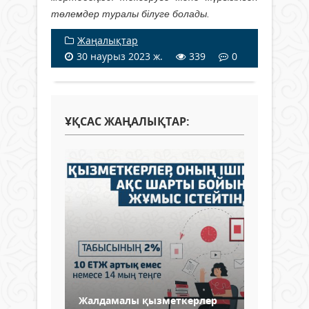
төлемдер туралы білуге болады.
Жаңалықтар
30 наурыз 2023 ж.
339
0
ҰҚСАС ЖАҢАЛЫҚТАР:
Жалдамалы қызметкерлер