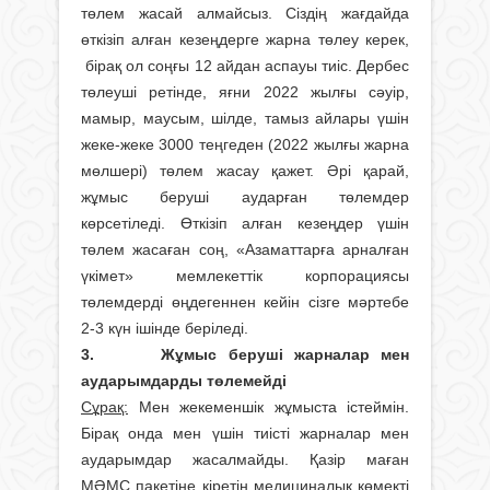
төлем жасай алмайсыз. Сіздің жағдайда
өткізіп алған кезеңдерге жарна төлеу керек,
бірақ ол соңғы 12 айдан аспауы тиіс. Дербес
төлеуші ретінде, яғни 2022 жылғы сәуір,
мамыр, маусым, шілде, тамыз айлары үшін
жеке-жеке 3000 теңгеден (2022 жылғы жарна
мөлшері) төлем жасау қажет. Әрі қарай,
жұмыс беруші аударған төлемдер
көрсетіледі. Өткізіп алған кезеңдер үшін
төлем жасаған соң, «Азаматтарға арналған
үкімет» мемлекеттік корпорациясы
төлемдерді өңдегеннен кейін сізге мәртебе
2-3 күн ішінде беріледі.
3. Жұмыс беруші жарналар мен
аударымдарды төлемейді
Сұрақ:
Мен жекеменшік жұмыста істеймін.
Бірақ онда мен үшін тиісті жарналар мен
аударымдар жасалмайды. Қазір маған
МӘМС пакетіне кіретін медициналық көмекті