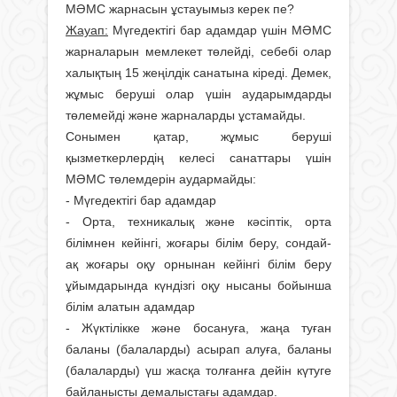
МӘМС жарнасын ұстауымыз керек пе?
Жауап:
Мүгедектігі бар адамдар үшін МӘМС
жарналарын мемлекет төлейді, себебі олар
халықтың 15 жеңілдік санатына кіреді. Демек,
жұмыс беруші олар үшін аударымдарды
төлемейді және жарналарды ұстамайды.
Сонымен қатар, жұмыс беруші
қызметкерлердің келесі санаттары үшін
МӘМС төлемдерін аудармайды:
- Мүгедектігі бар адамдар
- Орта, техникалық және кәсіптік, орта
білімнен кейінгі, жоғары білім беру, сондай-
ақ жоғары оқу орнынан кейінгі білім беру
ұйымдарында күндізгі оқу нысаны бойынша
білім алатын адамдар
- Жүктілікке және босануға, жаңа туған
баланы (балаларды) асырап алуға, баланы
(балаларды) үш жасқа толғанға дейін күтуге
байланысты демалыстағы адамдар.