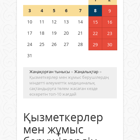
Шетелде жүрген Қазақстан
3
4
5
6
7
8
9
азаматтары қалай дауыс бере
алады?
10
11
12
13
14
15
16
05 тамыз 2026 ж.
157
17
18
19
20
21
22
23
24
25
26
27
28
29
30
31
Жаңақорған тынысы
»
Жаңалықтар
»
Қызметкерлер мен жұмыс берушілердің
міндетті әлеуметтік медициналық
сақтандыруға төлем жасаған кезде
ескеретін топ-10 жағдай
Қызметкерлер
мен жұмыс