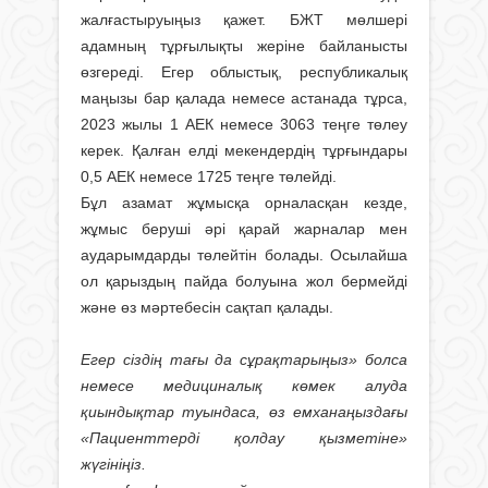
жалғастыруыңыз қажет. БЖТ мөлшері
адамның тұрғылықты жеріне байланысты
өзгереді. Егер облыстық, республикалық
маңызы бар қалада немесе астанада тұрса,
2023 жылы 1 АЕК немесе 3063 теңге төлеу
керек. Қалған елді мекендердің тұрғындары
0,5 АЕК немесе 1725 теңге төлейді.
Бұл азамат жұмысқа орналасқан кезде,
жұмыс беруші әрі қарай жарналар мен
аударымдарды төлейтін болады. Осылайша
ол қарыздың пайда болуына жол бермейді
және өз мәртебесін сақтап қалады.
Егер сіздің тағы да сұрақтарыңыз» болса
немесе медициналық көмек алуда
қиындықтар туындаса, өз емханаңыздағы
«Пациенттерді қолдау қызметіне»
жүгініңіз.