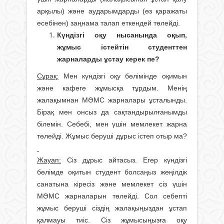
арқылы) және аударымдарды (өз қаражаты
есебінен) заңнама талап еткендей төлейді.
Күндізгі оқу нысанында оқып,
жұмыс істейтін студенттен
жарналарды ұстау керек пе?
Сұрақ:
Мен күндізгі оқу бөлімінде оқимын
және кафеге жұмысқа тұрдым. Менің
жалақымнан МӘМС жарналары ұсталынды.
Бірақ мен онсыз да сақтандырылғанымды
білемін. Себебі, мен үшін мемлекет жарна
төлейді. Жұмыс беруші дұрыс істеп отыр ма?
Жауап:
Сіз дұрыс айтасыз. Егер күндізгі
бөлімде оқитын студент болсаңыз жеңілдік
санатына кіресіз және мемлекет сіз үшін
МӘМС жарналарын төлейді. Сол себепті
жұмыс беруші сіздің жалақыңыздан ұстап
қалмауы тиіс. Сіз жұмысыңызға оқу