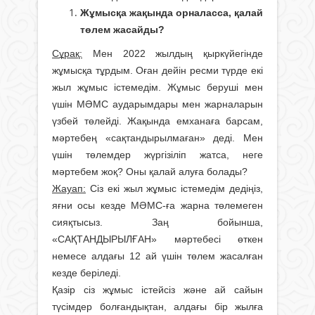
Жұмысқа жақында орналасса, қалай
төлем жасайды?
Сұрақ:
Мен 2022 жылдың қыркүйегінде
жұмысқа тұрдым. Оған дейін ресми түрде екі
жыл жұмыс істемедім. Жұмыс беруші мен
үшін МӘМС аударымдары мен жарналарын
үзбей төлейді. Жақында емханаға барсам,
мәртебең «сақтандырылмаған» деді. Мен
үшін төлемдер жүргізіліп жатса, неге
мәртебем жоқ? Оны қалай алуға болады?
Жауап:
Сіз екі жыл жұмыс істемедім дедіңіз,
яғни осы кезде МӘМС-ға жарна төлемеген
сияқтысыз. Заң бойынша,
«САҚТАНДЫРЫЛҒАН» мәртебесі өткен
немесе алдағы 12 ай үшін төлем жасалған
кезде беріледі.
Қазір сіз жұмыс істейсіз және ай сайын
түсімдер болғандықтан, алдағы бір жылға