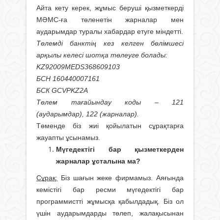
Айта кету керек, жұмыс беруші қызметкерді
МӘМС-ға төленетін жарналар мен
аударымдар туралы хабардар етуге міндетті.
Төлемді банктің кез келген бөлімшесі
арқылы келесі шотқа төлеуге болады:
KZ92009MEDS368609103
БСН 160440007161
БСК GCVPKZ2A
Төлем тағайындау коды – 121
(аударымдар), 122 (жарналар).
Төменде біз жиі қойылатын сұрақтарға
жауапты ұсынамыз.
Мүгедектігі бар қызметкерден
жарналар ұсталына ма?
Сұрақ:
Біз шағын жеке фирмамыз. Аяғында
кемістігі бар ресми мүгедектігі бар
программистті жұмысқа қабылдадық. Біз ол
үшін аударымдарды төлеп, жалақысынан