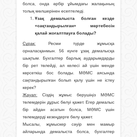
болса, онда әрбір ұйымдағы жалақының
толық мөлшерінен есептеледі.
Ұзақ демалыста болған кезде
«сақтандырылған» мәртебесін
қалай жоғалтпауға болады?
Сұрақ:
Ресми түрде жұмысқа
орналасқанмын. 56 күнге ұзақ демалысқа
шықтым. Бухгалтер барлық аударымдарды
бір рет төлейді, ал келесі ай үшін менде
көрсеткіш бос болады. МӘМС аясында
сақтандырылған болып қалу үшін не істеу
керек?
Жауап:
Сіздің жұмыс берушіңіз МӘМС
төлемдерін дұрыс бөлуі қажет. Егер демалыс
бір айдан асатын болса, МӘМС үшін
төлемдерді кезеңдерге бөлу қажет.
Мысалы, жұмыскер сәуір мен мамыр
айларында демалыста болса, бухгалтер