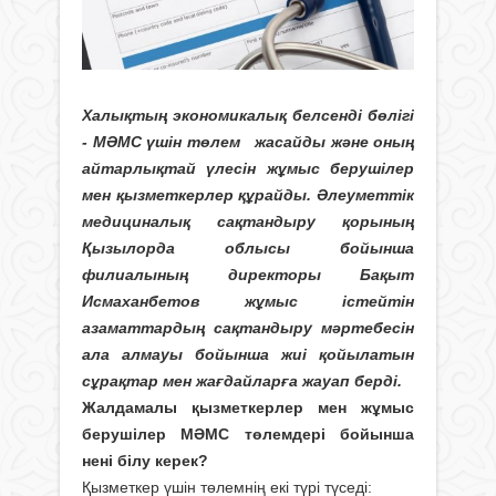
Халықтың экономикалық белсенді бөлігі
- МӘМС үшін төлем жасайды және оның
айтарлықтай үлесін жұмыс берушілер
мен қызметкерлер құрайды. Әлеуметтік
медициналық сақтандыру қорының
Қызылорда облысы бойынша
филиалының директоры Бақыт
Исмаханбетов жұмыс істейтін
азаматтардың сақтандыру мәртебесін
ала алмауы бойынша жиі қойылатын
сұрақтар мен жағдайларға жауап берді.
Жалдамалы қызметкерлер мен жұмыс
берушілер МӘМС төлемдері бойынша
нені білу керек?
Қызметкер үшін төлемнің екі түрі түседі: