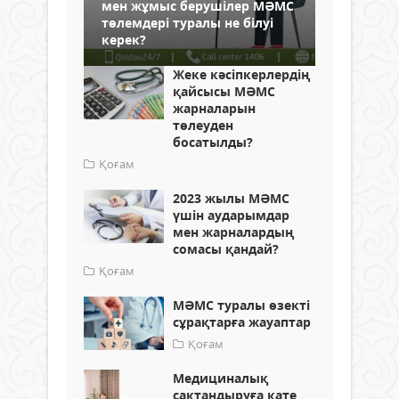
мен жұмыс берушілер МӘМС
төлемдері туралы не білуі
керек?
Жеке кәсіпкерлердің
қайсысы МӘМС
жарналарын
төлеуден
босатылды?
Қоғам
2023 жылы МӘМС
үшін аударымдар
мен жарналардың
сомасы қандай?
Қоғам
МӘМС туралы өзекті
сұрақтарға жауаптар
Қоғам
Медициналық
сақтандыруға қате