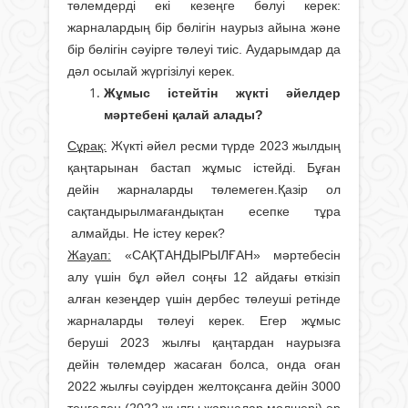
төлемдерді екі кезеңге бөлуі керек:
жарналардың бір бөлігін наурыз айына және
бір бөлігін сәуірге төлеуі тиіс. Аударымдар да
дәл осылай жүргізілуі керек.
Жұмыс істейтін жүкті әйелдер
мәртебені қалай алады?
Сұрақ:
Жүкті әйел ресми түрде 2023 жылдың
қаңтарынан бастап жұмыс істейді. Бұған
дейін жарналарды төлемеген.Қазір ол
сақтандырылмағандықтан есепке тұра
алмайды. Не істеу керек?
Жауап:
«САҚТАНДЫРЫЛҒАН» мәртебесін
алу үшін бұл әйел соңғы 12 айдағы өткізіп
алған кезеңдер үшін дербес төлеуші ретінде
жарналарды төлеуі керек. Егер жұмыс
беруші 2023 жылғы қаңтардан наурызға
дейін төлемдер жасаған болса, онда оған
2022 жылғы сәуірден желтоқсанға дейін 3000
теңгеден (2022 жылғы жарналар мөлшері) әр