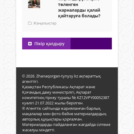
төленген
жарналарды қалай
қайтаруға болады?
Жаңалықтар
Пікір қалдыру
© 2026. Zhanaqorgan-tynysy.kz ақпараттық
агенттігі.
Қазақстан Республикасы Ақпарат және
Қоғамдық даму министрлігі, Ақпарат
комитетінің тіркеу туралы № KZ12VPY00052387
куәлігі 21.07.2022 жылы берілген.
® Агенттік сайтында жарияланған барлық
мақалалар мен фото-бейне материалдардың
авторлық құқықтары қорғалған.
Материалдарды пайдаланған жағдайда сілтеме
жасалуы міндетті.