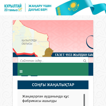
СОҢҒЫ ЖАҢАЛЫҚТАР
Жаңақорған ауданында құс
фабрикасы ашылды