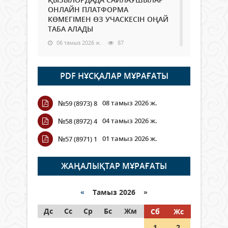
ОНЛАЙН ПЛАТФОРМА
КӨМЕГІМЕН ӨЗ УЧАСКЕСІН ОҢАЙ
ТАБА АЛАДЫ
06 тамыз 2026 ж.
87
Open Air: Қызылорда облысы
PDF НҰСҚАЛАР МҰРАҒАТЫ
полиция департаменті 20
мыңнан астам көрерменнің
қауіпсіздігін қамтамасыз етті
08 тамыз 2026 ж.
№59 (8973) 8
06 тамыз 2026 ж.
99
04 тамыз 2026 ж.
№58 (8972) 4
Wi-Fi ҚАБЫРҒА АРҚЫЛЫ ҚАЛАЙ
01 тамыз 2026 ж.
№57 (8971) 1
ӨТЕДІ?
06 тамыз 2026 ж.
265
ЖАҢАЛЫҚТАР МҰРАҒАТЫ
Как могут проголосовать
граждане Казахстана,
«
Тамыз 2026 »
находящиеся за рубежом?
Дс
Сс
Ср
Бс
Жм
Сб
Жс
05 тамыз 2026 ж.
146
1
2