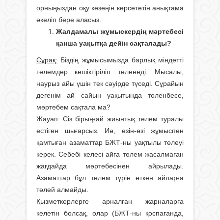
орныңыздан оқу кезеңін көрсететін анықтама
әкеліп бере аласыз.
Жалдамалы жұмыскердің мәртебесі
қанша уақытқа дейін сақталады?
Сұрақ:
Біздің жұмысымызда барлық міндетті
төлемдер кешіктіріліп төленеді. Мысалы,
наурыз айы үшін тек сәуірде түседі. Сұрайын
дегенім ай сайын уақытында төленбесе,
мәртебем сақтала ма?
Жауап:
Сіз бірыңғай жиынтық төлем туралы
естіген шығарсыз. Иә, өзін-өзі жұмыспен
қамтыған азаматтар БЖТ-ны уақтылы төлеуі
керек. Себебі келесі айға төлем жасалмаған
жағдайда мәртебесінен айрылады.
Азаматтар бұл төлем түрін өткен айларға
төлей алмайды.
Қызметкерлерге арналған жарналарға
келетін болсақ, олар (БЖТ-ны қоспағанда,