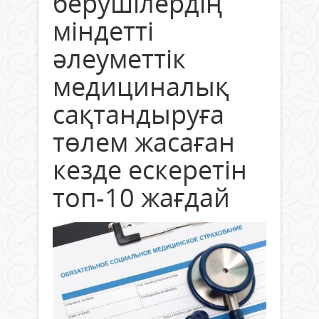
берушілердің
міндетті
әлеуметтік
медициналық
сақтандыруға
төлем жасаған
кезде ескеретін
топ-10 жағдай