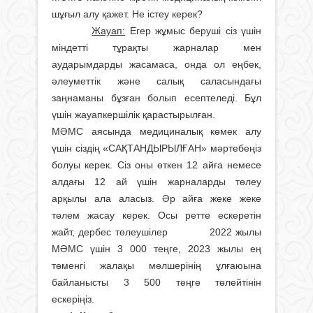
шұғыл алу қажет. Не істеу керек?
Жауап:
Егер жұмыс беруші сіз үшін
міндетті тұрақты жарналар мен
аударымдарды жасамаса, онда ол еңбек,
әлеуметтік және салық саласындағы
заңнаманы бұзған болып есептеледі. Бұл
үшін жауапкершілік қарастырылған.
МӘМС аясында медициналық көмек алу
үшін сіздің «САҚТАНДЫРЫЛҒАН» мәртебеңіз
болуы керек. Сіз оны өткен 12 айға немесе
алдағы 12 ай үшін жарналарды төлеу
арқылы ала аласыз. Әр айға жеке жеке
төлем жасау керек. Осы ретте ескеретін
жайт, дербес төлеушілер 2022 жылы
МӘМС үшін 3 000 теңге, 2023 жылы ең
төменгі жалақы мөлшерінің ұлғаюына
байланысты 3 500 теңге төлейтінін
ескеріңіз.