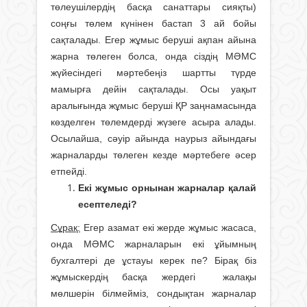
төлеушілердің басқа санаттары сияқты)
соңғы төлем күнінен бастап 3 ай бойы
сақталады. Егер жұмыс беруші ақпан айына
жарна төлеген болса, онда сіздің МӘМС
жүйесіндегі мәртебеңіз шартты түрде
мамырға дейін сақталады. Осы уақыт
аралығында жұмыс беруші ҚР заңнамасында
көзделген төлемдерді жүзеге асыра алады.
Осылайша, сәуір айында наурыз айындағы
жарналарды төлеген кезде мәртебеге әсер
етпейді.
Екі жұмыс орнынан жарналар қалай
есептеледі?
Сұрақ:
Егер азамат екі жерде жұмыс жасаса,
онда МӘМС жарналарын екі ұйымның
бухгалтері де ұстауы керек пе? Бірақ біз
жұмыскердің басқа жердегі жалақы
мөлшерін білмейміз, сондықтан жарналар