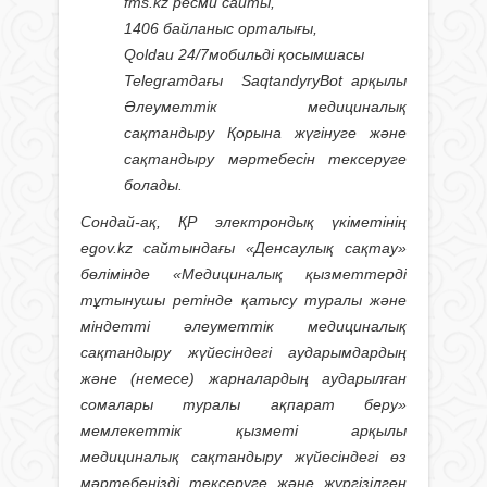
fms.kz
ресми
сайт
ы
,
1406
байланыс орталығы
,
Qoldau 24/7
мобиль
ді қосымшасы
Telegram
дағы
SaqtandyryBot
арқылы
Әлеуметтік медициналық
сақтандыру Қорына жүгінуге және
сақтандыру мәртебесін тексеруге
болады.
Сондай-ақ, ҚР электрондық үкіметінің
egov.kz сайтындағы «Денсаулық сақтау»
бөлімінде «Медициналық қызметтерді
тұтынушы ретінде қатысу туралы және
міндетті әлеуметтік медициналық
сақтандыру жүйесіндегі аударымдардың
және (немесе) жарналардың аударылған
сомалары туралы ақпарат беру»
мемлекеттік қызметі арқылы
медициналық сақтандыру жүйесіндегі өз
мәртебеңізді тексеруге және жүргізілген