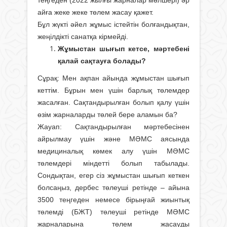
айға жеке жеке төлем жасау қажет.
Бұл жүкті әйел жұмыс істейтін болғандықтан,
жеңілдікті санатқа кірмейді.
Жұмыстан шығып кетсе, мәртебені
қалай сақтауға болады?
Сұрақ: Мен ақпан айында жұмыстан шығып
кеттім. Бұрын мен үшін барлық төлемдер
жасалған. Сақтандырылған болып қалу үшін
өзім жарналарды төлей бере аламын ба?
Жауап: Сақтандырылған мәртебесінен
айрылмау үшін және МӘМС аясында
медициналық көмек алу үшін МӘМС
төлемдері міндетті болып табылады.
Сондықтан, егер сіз жұмыстан шығып кеткен
болсаңыз, дербес төлеуші ретінде – айына
3500 теңгеден немесе бірыңғай жиынтық
төлемді (БЖТ) төлеуші ретінде МӘМС
жарналарына төлем жасауды