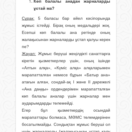
Көп балалы анадан жарналарды
ұстай ма?
Сұрақ:
5 баласы бар әйел кәсіпорында
жұмыс істейді. Бірақ оның медальдері жоқ.
Есепші көп балалы ана ретінде оның
жалақысынан жарналарды ұстап қалуы керек
пе?
Жауап:
Жұмыс беруші жеңілдікті санаттарға
кіретін қызметкерлер үшін, оның ішінде
«Алтын алқа», «Күміс алқа» алқаларымен
марапатталған немесе бұрын «Батыр ана»
атағын алған, сондай-ақ I және II дәрежелі
«Ана даңқы» ордендерімен марапатталған
көп балалы аналар үшін жарналар мен
аударымдарды төлемейді.
Егер бұл қызметкердің осындай
марапаттары болмаса, МӘМС төлемдерінен
босатылмайды. Сондықтан жұмыс беруші ол
үшін жарналарды (жалақысынан ұстап қалу