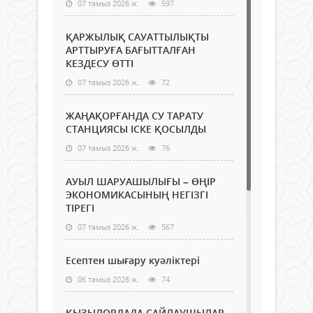
07 тамыз 2026 ж.
597
ҚАРЖЫЛЫҚ САУАТТЫЛЫҚТЫ
АРТТЫРУҒА БАҒЫТТАЛҒАН
КЕЗДЕСУ ӨТТІ
07 тамыз 2026 ж.
72
ЖАҢАҚОРҒАНДА СУ ТАРАТУ
СТАНЦИЯСЫ ІСКЕ ҚОСЫЛДЫ
07 тамыз 2026 ж.
76
АУЫЛ ШАРУАШЫЛЫҒЫ – ӨҢІР
ЭКОНОМИКАСЫНЫҢ НЕГІЗГІ
ТІРЕГІ
07 тамыз 2026 ж.
567
Есептен шығару куәліктері
06 тамыз 2026 ж.
74
ҚЫЗЫЛОРДАДА САЙЛАУШЫЛАР