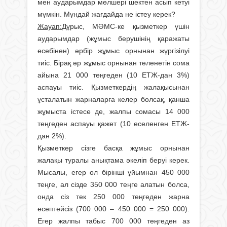
мен аударымдар мөлшері шектен асып кетуі
мүмкін. Мұндай жағдайда не істеу керек?
Жауап:
Дұрыс, МӘМС-ке қызметкер үшін
аударымдар (жұмыс берушінің қаражаты
есебінен) әрбір жұмыс орнынан жүргізілуі
тиіс. Бірақ әр жұмыс орнынан төленетін сома
айына 21 000 теңгеден (10 ЕТЖ-дан 3%)
аспауы тиіс. Қызметкердің жалақысынан
ұсталатын жарналарға келер болсақ, қанша
жұмыста істесе де, жалпы сомасы 14 000
теңгеден аспауы қажет (10 еселенген ЕТЖ-
дан 2%).
Қызметкер сізге басқа жұмыс орнынан
жалақы туралы анықтама әкеліп беруі керек.
Мысалы, егер ол бірінші ұйымнан 450 000
теңге, ал сізде 350 000 теңге алатын болса,
онда сіз тек 250 000 теңгеден жарна
есептейсіз (700 000 – 450 000 = 250 000).
Егер жалпы табыс 700 000 теңгеден аз