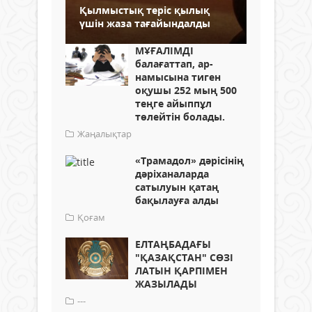
Қылмыстық теріс қылық
үшін жаза тағайындалды
МҰҒАЛІМДІ
балағаттап, ар-
намысына тиген
оқушы 252 мың 500
теңге айыппұл
төлейтін болады.
Жаңалықтар
«Трамадол» дәрісінің
дәріханаларда
сатылуын қатаң
бақылауға алды
Қоғам
ЕЛТАҢБАДАҒЫ
"ҚАЗАҚСТАН" СӨЗІ
ЛАТЫН ҚАРПІМЕН
ЖАЗЫЛАДЫ
---