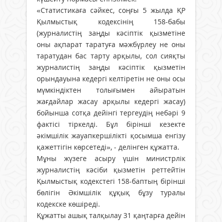
«Статистикаға сәйкес, соңғы 5 жылда ҚР
Қылмыстық кодексінің 158-бабы
(журналистің заңды кәсіптік қызметіне
оны ақпарат таратуға мәжбүрлеу не оны
таратудан бас тарту арқылы, сол сияқты
журналистің заңды кәсіптік қызметін
орындауына кедергі келтіретін не оны осы
мүмкіндіктен толығымен айыратын
жағдайлар жасау арқылы кедергі жасау)
бойынша сотқа дейінгі тергеудің небәрі 9
фактісі тіркелді. Бұл бірінші кезекте
әкімшілік жауапкершілікті қосымша енгізу
қажеттігін көрсетеді», - делінген құжатта.
Мұны жүзеге асыру үшін министрлік
журналистің кәсіби қызметін реттейтін
Қылмыстық кодекстегі 158-баптың бірінші
бөлігін Әкімшілік құқық бұзу туралы
кодекске көшіреді.
Құжатты ашық талқылау 31 қаңтарға дейін