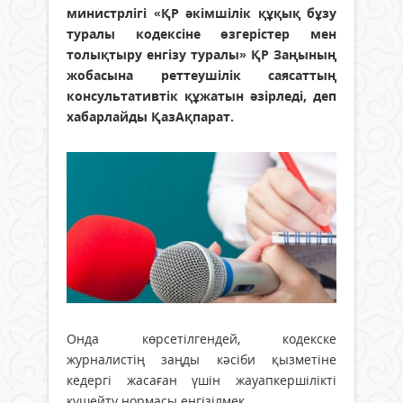
министрлігі «ҚР әкімшілік құқық бұзу
туралы кодексіне өзгерістер мен
толықтыру енгізу туралы» ҚР Заңының
жобасына реттеушілік саясаттың
консультативтік құжатын әзірледі, деп
хабарлайды ҚазАқпарат.
Онда көрсетілгендей, кодекске
журналистің заңды кәсіби қызметіне
кедергі жасаған үшін жауапкершілікті
күшейту нормасы енгізілмек.