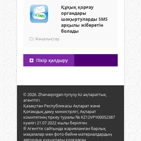
Құқық қорғау
органдары
шақыртуларды SMS
арқылы жіберетін
болады
Жаңалықтар
Пікір қалдыру
© 2026. Zhanaqorgan-tynysy.kz ақпараттық
агенттігі.
Қазақстан Республикасы Ақпарат және
Қоғамдық даму министрлігі, Ақпарат
комитетінің тіркеу туралы № KZ12VPY00052387
куәлігі 21.07.2022 жылы берілген.
® Агенттік сайтында жарияланған барлық
мақалалар мен фото-бейне материалдардың
авторлық құқықтары қорғалған.