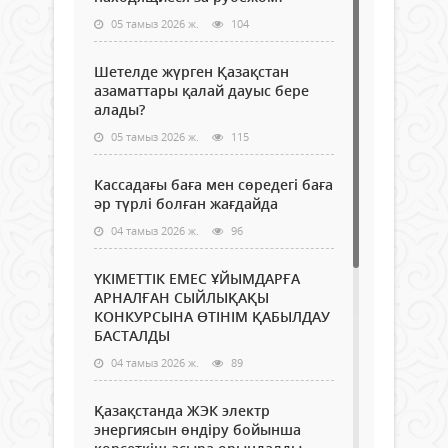
05 тамыз 2026 ж.
104
Шетелде жүрген Қазақстан
азаматтары қалай дауыс бере
алады?
05 тамыз 2026 ж.
115
Кассадағы баға мен сөредегі баға
әр түрлі болған жағдайда
04 тамыз 2026 ж.
96
ҮКІМЕТТІК ЕМЕС ҰЙЫМДАРҒА
АРНАЛҒАН СЫЙЛЫҚАҚЫ
КОНКУРСЫНА ӨТІНІМ ҚАБЫЛДАУ
БАСТАЛДЫ
04 тамыз 2026 ж.
89
Қазақстанда ЖЭК электр
энергиясын өндіру бойынша