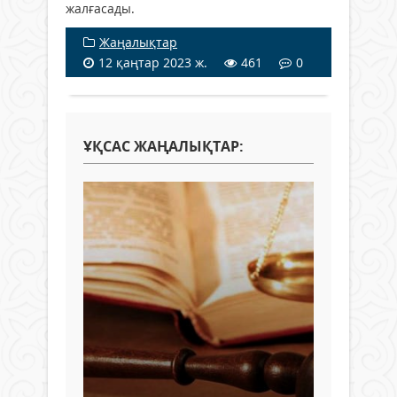
жалғасады.
Жаңалықтар
12 қаңтар 2023 ж.
461
0
ҰҚСАС ЖАҢАЛЫҚТАР: