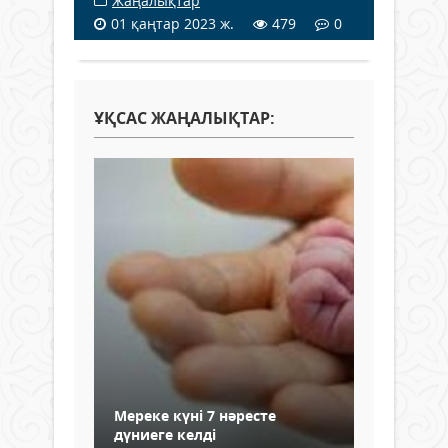
Жаңалықтар
01 қаңтар 2023 ж.
479
0
ҰҚСАС ЖАҢАЛЫҚТАР:
Мереке күні 7 нәресте
дүниеге келді