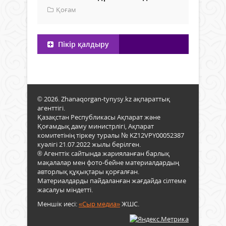
Қоғам
Пікір қалдыру
© 2026. Zhanaqorgan-tynysy.kz ақпараттық
агенттігі.
Қазақстан Республикасы Ақпарат және
Қоғамдық даму министрлігі, Ақпарат
комитетінің тіркеу туралы № KZ12VPY00052387
куәлігі 21.07.2022 жылы берілген.
® Агенттік сайтында жарияланған барлық
мақалалар мен фото-бейне материалдардың
авторлық құқықтары қорғалған.
Материалдарды пайдаланған жағдайда сілтеме
жасалуы міндетті.
Меншік иесі:
«Сыр медиа»
ЖШС.