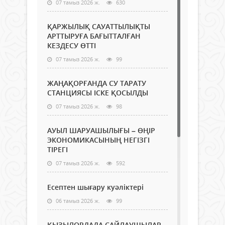
07 тамыз 2026 ж.
630
ҚАРЖЫЛЫҚ САУАТТЫЛЫҚТЫ
АРТТЫРУҒА БАҒЫТТАЛҒАН
КЕЗДЕСУ ӨТТІ
07 тамыз 2026 ж.
99
ЖАҢАҚОРҒАНДА СУ ТАРАТУ
СТАНЦИЯСЫ ІСКЕ ҚОСЫЛДЫ
07 тамыз 2026 ж.
98
АУЫЛ ШАРУАШЫЛЫҒЫ – ӨҢІР
ЭКОНОМИКАСЫНЫҢ НЕГІЗГІ
ТІРЕГІ
07 тамыз 2026 ж.
592
Есептен шығару куәліктері
06 тамыз 2026 ж.
99
ҚЫЗЫЛОРДАДА САЙЛАУШЫЛАР