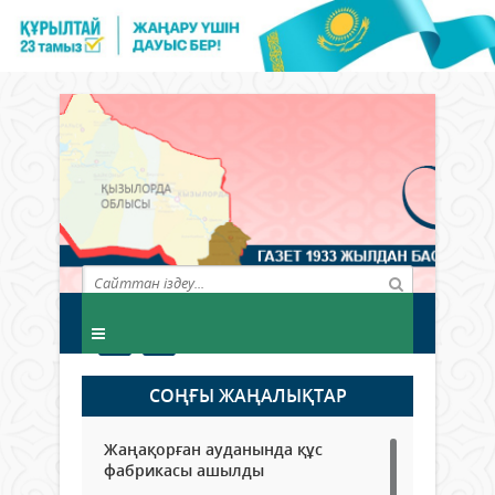
СОҢҒЫ ЖАҢАЛЫҚТАР
Жаңақорған ауданында құс
фабрикасы ашылды