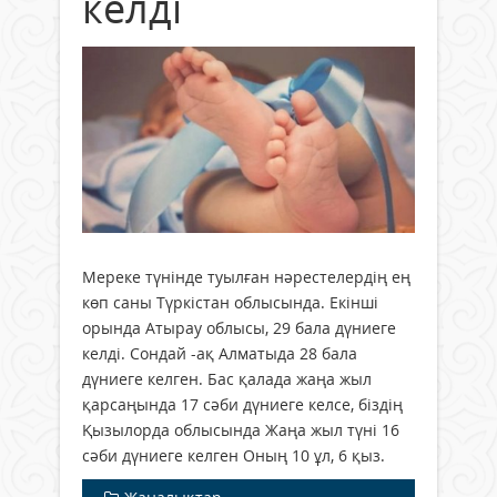
келді
Мереке түнінде туылған нәрестелердің ең
көп саны Түркістан облысында. Екінші
орында Атырау облысы, 29 бала дүниеге
келді. Сондай -ақ Алматыда 28 бала
дүниеге келген. Бас қалада жаңа жыл
қарсаңында 17 сәби дүниеге келсе, біздің
Қызылорда облысында Жаңа жыл түні 16
сәби дүниеге келген Оның 10 ұл, 6 қыз.