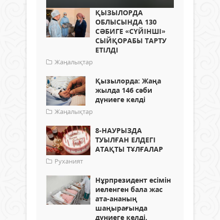
​ҚЫЗЫЛОРДА
ОБЛЫСЫНДА 130
СӘБИГЕ «СҮЙІНШІ»
СЫЙҚОРАБЫ ТАРТУ
ЕТІЛДІ
Жаңалықтар
Қызылорда: Жаңа
жылда 146 сәби
дүниеге келді
Жаңалықтар
8-НАУРЫЗДА
ТУЫЛҒАН ЕЛДЕГІ
АТАҚТЫ ТҰЛҒАЛАР
Руханият
Нұрпрезидент есімін
иеленген бала жас
ата-ананың
шаңырағында
дүниеге келді.