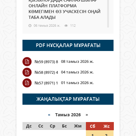
ОНЛАЙН ПЛАТФОРМА
КӨМЕГІМЕН ӨЗ УЧАСКЕСІН ОҢАЙ
ТАБА АЛАДЫ
06 тамыз 2026 ж.
112
Open Air: Қызылорда облысы
PDF НҰСҚАЛАР МҰРАҒАТЫ
полиция департаменті 20
мыңнан астам көрерменнің
қауіпсіздігін қамтамасыз етті
08 тамыз 2026 ж.
№59 (8973) 8
06 тамыз 2026 ж.
142
04 тамыз 2026 ж.
№58 (8972) 4
Wi-Fi ҚАБЫРҒА АРҚЫЛЫ ҚАЛАЙ
01 тамыз 2026 ж.
№57 (8971) 1
ӨТЕДІ?
06 тамыз 2026 ж.
288
ЖАҢАЛЫҚТАР МҰРАҒАТЫ
Как могут проголосовать
граждане Казахстана,
«
Тамыз 2026 »
находящиеся за рубежом?
Дс
Сс
Ср
Бс
Жм
Сб
Жс
05 тамыз 2026 ж.
168
1
2