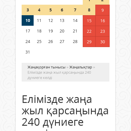
Шетелде жүрген Қазақстан
3
4
5
6
7
8
9
азаматтары қалай дауыс бере
алады?
10
11
12
13
14
15
16
05 тамыз 2026 ж.
179
17
18
19
20
21
22
23
24
25
26
27
28
29
30
31
Жаңақорған тынысы
»
Жаңалықтар
»
Елімізде жаңа жыл қарсаңында 240
дүниеге келді
Елімізде жаңа
жыл қарсаңында
240 дүниеге