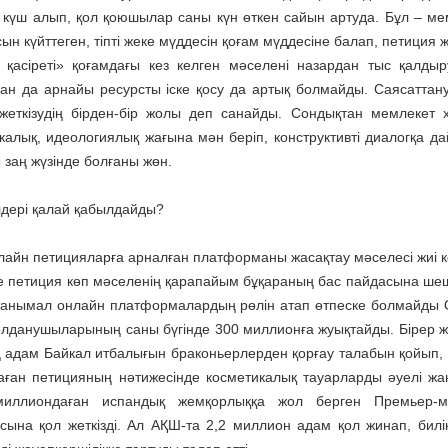
 күш алып, қол қоюшылар саны күн өткен сайын артуда. Бұл – мем
ын күйттеген, тіпті жеке мүддесін қоғам мүддесіне балап, петиция 
 қасіреті» қоғамдағы кез келген мәселені назардан тыс қалды
ан да арнайы ресурсты іске қосу да артық болмайды. Саясаттан
 жеткізудің бірден-бір жолы деп санайды. Сондықтан мемлекет 
калық, идеологиялық жағына мән беріп, конструктивті диалогқа д
 заң жүзінде болғаны жөн.
дері қалай қабылдайды?
лайн петицияларға арналған платформаны жасақтау мәселесі жиі көт
е петиция көп мәселенің қарапайым бұқараның бас пайдасына шеші
танымал онлайн платформалардың рөлін атап өтпеске болмайды О
олданушыларының саны бүгінде 300 миллионға жуықтайды. Бірер ж
 адам Байкал итбалығын браконьерлерден қорғау талабын қойып,
аған петицияның нәтижесінде косметикалық тауарларды әуелі жан
иллиондаған испандық жемқорлыққа жол берген Премьер-мин
асына қол жеткізді. Ал АҚШ-та 2,2 миллион адам қол жинап, бил