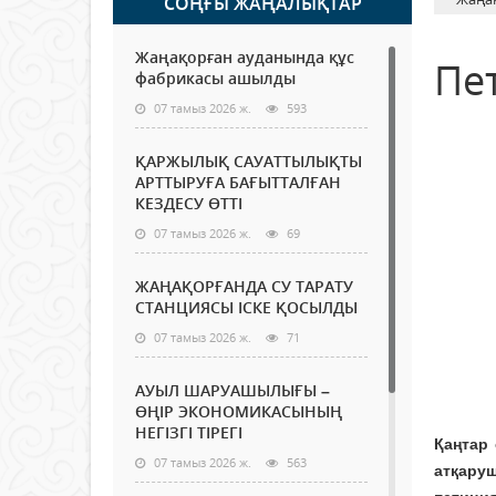
СОҢҒЫ ЖАҢАЛЫҚТАР
Жаңақорған ауданында құс
Пе
фабрикасы ашылды
07 тамыз 2026 ж.
593
ҚАРЖЫЛЫҚ САУАТТЫЛЫҚТЫ
АРТТЫРУҒА БАҒЫТТАЛҒАН
КЕЗДЕСУ ӨТТІ
07 тамыз 2026 ж.
69
ЖАҢАҚОРҒАНДА СУ ТАРАТУ
СТАНЦИЯСЫ ІСКЕ ҚОСЫЛДЫ
07 тамыз 2026 ж.
71
АУЫЛ ШАРУАШЫЛЫҒЫ –
ӨҢІР ЭКОНОМИКАСЫНЫҢ
НЕГІЗГІ ТІРЕГІ
Қаңтар 
07 тамыз 2026 ж.
563
атқаруш