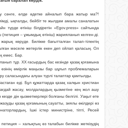
ағын саралап көрдік.
ау сәнге, әлде әдетке айналып бара жатыр ма?!
ң тиімді, ықпалды, бейбіт те жылдам амалы саналатын
айн түрде өтініш білдіретін «Egov.press» сайтында
 (петиция – ұжымдық өтініш) жарияланып келген-ді.
арық көруде. Билікке бағытталған талап-тілектің
алған мәселе жетерлік екен деп ойлап қаласың. Ол
қ емес. Бар.
ланып тұр. XX ғасырдың бас кезінде қазақ қоғамына
ы өзінің өмірлік маңызы бар шұғыл проблемаларын
ру саласындағы алуан түрлі талаптар қамтылды.
стаған еді. Бұл құжаттарда қазақ халқын христиан
 жағдай жасау, молдалардың қызметіне кең жол ашу
езде дін қызметкерлері болғаны белгілі. Уақыт өте
жазуды қазақ қоғамының сауатты, зиялы өкілдері өз
аторлардың, Ішкі істер министріне, тіпті, Ресей
 петиция – халықтың өз талабын билікке жеткізудің