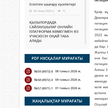
петиция
Есептен шығару куәліктері
06 тамыз 2026 ж.
72
Қазір ж
Демократ
ҚЫЗЫЛОРДАДА
петиция
САЙЛАУШЫЛАР ОНЛАЙН
петиция
ПЛАТФОРМА КӨМЕГІМЕН ӨЗ
2022 жы
УЧАСКЕСІН ОҢАЙ ТАБА
АЛАДЫ
көбейге
да бар, 
06 тамыз 2026 ж.
85
Жалпы б
PDF НҰСҚАЛАР МҰРАҒАТЫ
ене бас
Open Air: Қызылорда
облысы полиция
петиция
департаменті 20 мыңнан
Алғаш 1
08 тамыз 2026 ж.
№59 (8973) 8
астам көрерменнің
дініне 
қауіпсіздігін қамтамасыз етті
04 тамыз 2026 ж.
№58 (8972) 4
жөнінде
06 тамыз 2026 ж.
95
келе жа
01 тамыз 2026 ж.
№57 (8971) 1
қолына 
Wi-Fi ҚАБЫРҒА АРҚЫЛЫ
императ
ҚАЛАЙ ӨТЕДІ?
ЖАҢАЛЫҚТАР МҰРАҒАТЫ
Осылай 
06 тамыз 2026 ж.
263