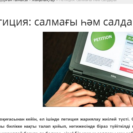
тиция: салмағы һәм салд
оқиғасынан кейін, ел ішінде петиция жариялау жиілей түсті
ы билікке нақты талап қойып, нәтижесінде біраз түйіткілді