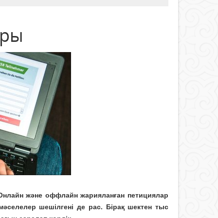
ары
. Онлайн және оффлайн жарияланған петициялар
 мәселелер шешілгені де рас. Бірақ шектен тыс