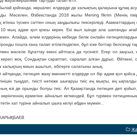
і жауапкершілікке тартуды талап етті.
былай қойғанда, көршілес елдерде де халықтың қалауына құлақ асу
йды. Мәселен, Өзбекстанда 2018 жылы Mening fikrim (Менің пікі
 өтініш түскен сәттен оның заңдылығы тексеріледі. Азаматтардың
 10 мың адам қол қоюы керек. Екі жыл ішінде ала шапанды ағ
 екен. Алайда, әлем елдерінің көбінде билік онлайн петициялар
тронды пошта ғана талап етілетіндіктен, бұл іске боттар белсенді та
 үлкен мәселе бұғаттау екені айтпаса да түсінікті. Егер ол заңс
 керегі жоқ. Сондықтан сараптап, саралап алған дұрыс. Өйткені,
а халықтың миын ашытып, әбігерге салатыны анық.
й айтқанда, петиция жазу өкениетті елдерде ол бір адам қол қой
тінішін тыңдап, тиісті нәтиже шығаруы тиіс ең мықты, ең ықпалд
ның өзі де орынды болуы тиіс. Ал Қазақстанда петиция деп қойы
м көрінгеннің ермегіне айналып кеткендей. Бұл түрімен петицияның
тетін хат түріне айналып шыға келуі әбден мүмкін...
 ЖАРЫҚБАЕВ
Жа