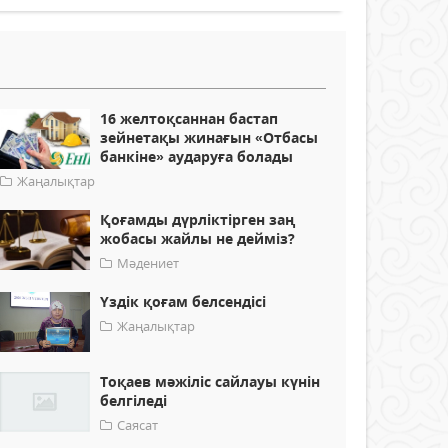
16 желтоқсаннан бастап
зейнетақы жинағын «Отбасы
банкіне» аударуға болады
Жаңалықтар
Қоғамды дүрліктірген заң
жобасы жайлы не дейміз?
Мәдениет
Үздік қоғам белсендісі
Жаңалықтар
Тоқаев мәжіліс сайлауы күнін
белгіледі
Саясат