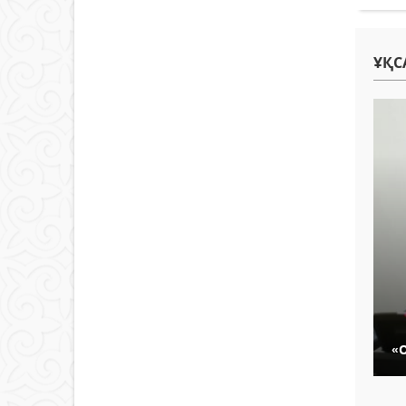
ҰҚС
«