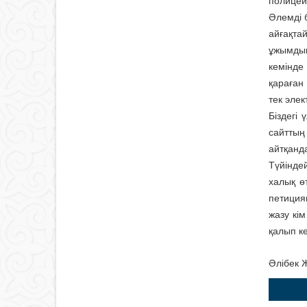
полицейд
Әлемді 
айғақта
ұжымдық
кемінде
қараған
тек элек
Біздегі
сайттың
айтқанд
Түйінде
халық ө
петиция
жазу кі
қалып ке
Әлібек