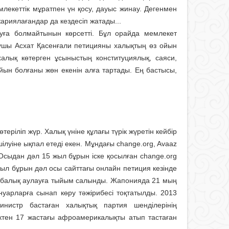
лекеттік мұратпен үн қосу, дауыс жинау. Дегенмен
жариялағандар да кездесіп жатады...
руға болмайтынын көрсетті. Бұл орайда мемлекет
ушы Асхат Қасенғали петицияны халықтың өз ойын
халық көтерген ұсыныстың конституциялық, саяси,
айын болғаны жөн екенін алға тартады. Ең бастысы,
еріліп жүр. Халық үніне құлағы түрік жүретін кейбір
луіне ықпал етеді екен. Мұндағы change.org, Avaaz
сыдан дәл 15 жыл бұрын іске қосылған change.org
ыл бұрын дәл осы сайттағы онлайн петиция кезінде
 балық аулауға тыйым салынды. Жапонияда 21 мың
уарларға сынап көру тәжірибесі тоқтатылды. 2013
истр бастаған халықтық партия шенділерінің
іктен 17 жастағы афроамерикалықты атып тастаған