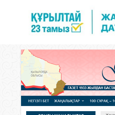
НЕГІЗГІ БЕТ
ЖАҢАЛЫҚТАР
100 СҰРАҚ – 
Жаңа