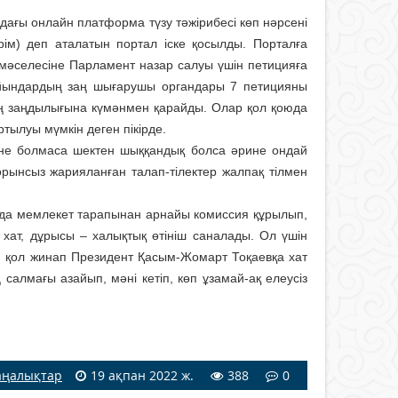
дағы онлайн платформа түзу тәжірибесі көп нәрсені
рім) деп аталатын портал іске қосылды. Порталға
 мәселесіне Парламент назар салуы үшін петицияға
айындардың заң шығарушы органдары 7 петицияны
дың заңдылығына күмәнмен қарайды. Олар қол қоюда
ртылуы мүмкін деген пікірде.
ыз, не болмаса шектен шыққандық болса әрине ондай
 орынсыз жарияланған талап-тілектер жалпақ тілмен
са да мемлекет тарапынан арнайы комиссия құрылып,
ы хат, дұрысы – халықтық өтініш саналады. Ол үшін
п, қол жинап Президент Қасым-Жомарт Тоқаевқа хат
 салмағы азайып, мәні кетіп, көп ұзамай-ақ елеусіз
ңалықтар
19 ақпан 2022 ж.
388
0