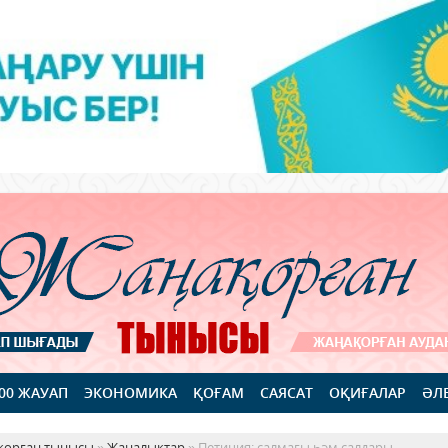
100 ЖАУАП
ЭКОНОМИКА
ҚОҒАМ
САЯСАТ
ОҚИҒАЛАР
ӘЛ
қорған тынысы
»
Жаңалықтар
» Петиция: салмағы һәм салдары