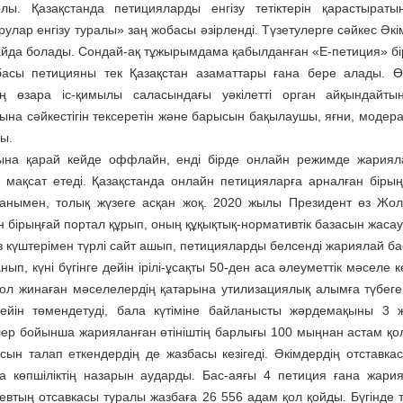
лы. Қазақстанда петицияларды енгізу тетіктерін қарастыраты
улар енгізу туралы» заң жобасы әзірленді. Түзетулерге сәйкес Әкі
айда болады. Сондай-ақ тұжырымдама қабылданған «Е-петиция» бі
асы петицияны тек Қазақстан азаматтары ғана бере алады. Ө
ң өзара іс-қимылы саласындағы уәкілетті орган айқындайты
ына сәйкестігін тексеретін және барысын бақылаушы, яғни, модер
ы.
на қарай кейде офф­лайн, енді бірде онлайн режимде жариял
ді мақсат етеді. Қазақстанда онлайн петицияларға арналған бі
анымен, толық жүзеге асқан жоқ. 2020 жылы Президент өз Жол
н бірыңғай портал құрып, оның құқықтық-нормативтік базасын жаса
з күштерімен түрлі сайт ашып, петицияларды белсенді жариялай б
нып, күні бүгінге дейін ірілі-ұсақты 50-ден аса әлеуметтік мәсел
қол жинаған мәселелердің қатарына утилизациялық алымға түбеге
ейін төмендетуді, бала күтіміне байланысты жәрдемақыны 3 ж
ер бойынша жарияланған өтініштің барлығы 100 мыңнан астам қол
асын талап еткендердің де жазбасы кезігеді. Әкімдердің отставк
а көпшіліктің назарын аударды. Бас-аяғы 4 петиция ғана жари
евтың отсавкасы туралы жазбаға 26 556 адам қол қойды. Бүгінде 