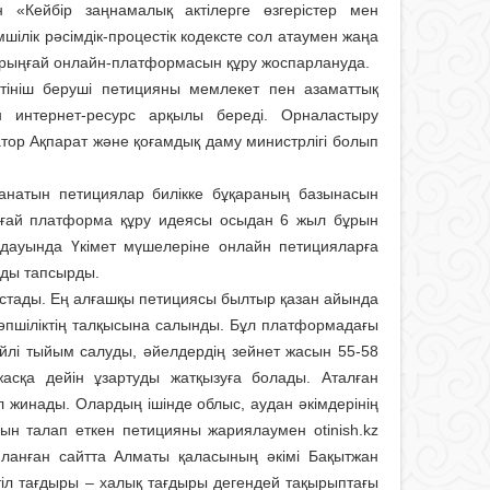
н «Кейбір заңнамалық актілерге өзгерістер мен
мшілік рәсімдік-процестік кодексте сол атаумен жаңа
рыңғай онлайн-плат­формасын құру жоспарлануда.
тініш беруші петицияны мемлекет пен азаматтық
н интернет-ресурс арқылы береді. Орналастыру
атор Ақпарат және қоғамдық даму министрлігі болып
анатын петициялар билікке бұқараның базынасын
рыңғай платформа құру идеясы осыдан 6 жыл бұрын
дауында Үкімет мүшелеріне онлайн петицияларға
уды тапсырды.
астады. Ең алғашқы петициясы былтыр қазан айында
е көпшіліктің талқысына салынды. Бұл платформадағы
йлі тыйым салуды, әйелдердің зейнет жасын 55-58
асқа дейін ұзартуды жатқызуға болады. Аталған
 жинады. Олардың ішінде облыс, аудан әкімдерінің
асын талап еткен петицияны жариялаумен otinish.kz
яланған сайтта Алматы қаласының әкімі Бақытжан
тіл тағдыры – халық тағдыры дегендей тақырыптағы