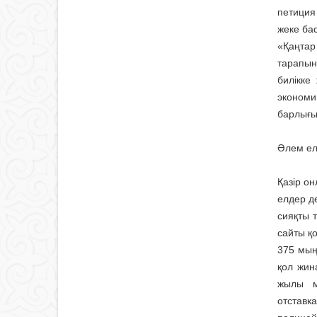
петиция
жеке бас
«Қаңтар
тарапын
билікке
экономи
барлығы
Әлем ел
Қазір он
елдер д
сияқты 
сайты қ
375 мың
қол жин
жылы м
отставк