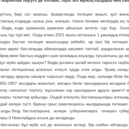
 жариялай беруге де болмас, сірә! Біз мұның салдары мен саб
ұрттың бәрі хат жазғыш. Қазақстанда петиция жазып, қол жин
иялық елдерде халық үнін, өтінішін, тілегін билікке жеткізудің е
 біздің елде еріккеннің ермегіне айналып кететін түрі бар. Онл
ның түр-түрі көп. Онда өткен 2021 жылы аптасына 1 ұжымдық өтініш
лдан бастап петиция жазатындар көбейіп, әр күні бір петиция ж
ніне қарап бастапқыда аймақтарда шешімін таппай, қордаланып қ
бірақ жеке бастың мүддесі үшін қоғамдық ахуалды туғызатыны да жо
ұл жүйе қайдан шықты? Біздің қоғамға қалай келгені тарихта таңба
таған петициялық қозғалыс елеулі түрде етек алды. Қазақ халқ
 жолдау арқылы шешуге тырысып көрді. Онда жер, халыққа білім бе
902-1907 жылдары жазы­лып, жоғары билік орындарына жолдана ба
енгізу саясатын тоқтату, мұсылман оқу орындарын құруға қажетті
 нақты талаптар қойылды. Ондай өтініштің бастамашылары алғашқы к
ғдай өзгере түсті. Бірінші орыс революциясы жылдарында петиция 
алды.Уезд бастықтарына, әскери губернияларға, генерал губерн
оры II Николайдың атына да жолданды.
басталған бұл жүйе әлі де жалғасып келеді. Бір сөзбен айтқанда,