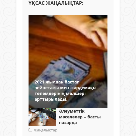
ҰҚСАС ЖАҢАЛЫҚТАР:
2021 жылдан бастап
зейнетақы мен жәрдемақы
төлемдерінің мөлшері
арттырылады.
Әлеуметтік
мәселелер – басты
назарда
Жаңалықтар