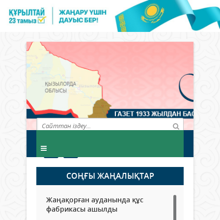
СОҢҒЫ ЖАҢАЛЫҚТАР
Жаңақорған ауданында құс
фабрикасы ашылды