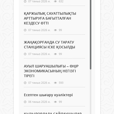
07 тамыз 2026 ж.
632
ҚАРЖЫЛЫҚ САУАТТЫЛЫҚТЫ
АРТТЫРУҒА БАҒЫТТАЛҒАН
КЕЗДЕСУ ӨТТІ
07 тамыз 2026 ж.
99
ЖАҢАҚОРҒАНДА СУ ТАРАТУ
СТАНЦИЯСЫ ІСКЕ ҚОСЫЛДЫ
07 тамыз 2026 ж.
99
АУЫЛ ШАРУАШЫЛЫҒЫ – ӨҢІР
ЭКОНОМИКАСЫНЫҢ НЕГІЗГІ
ТІРЕГІ
07 тамыз 2026 ж.
593
Есептен шығару куәліктері
06 тамыз 2026 ж.
99
ҚЫЗЫЛОРДАДА САЙЛАУШЫЛАР