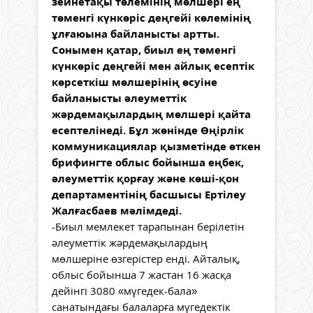
зейнетақы төлемінің мөлшері ең
төменгі күнкөріс деңгейі көлемінің
ұлғаюына байланысты артты.
Сонымен қатар, биыл ең төменгі
күнкөріс деңгейі мен айлық есептік
көрсеткіш мөлшерінің өсуіне
байланысты әлеуметтік
жәрдемақылардың мөлшері қайта
есептелінеді. Бұл жөнінде Өңірлік
коммуникациялар қызметінде өткен
брифингте облыс бойынша еңбек,
әлеуметтік қорғау және көші-қон
департаментінің басшысы Ертілеу
Жалғасбаев мәлімдеді.
-Биыл мемлекет тарапынан берілетін
әлеуметтік жәрдемақылардың
мөлшеріне өзгерістер енді. Айталық,
облыс бойынша 7 жастан 16 жасқа
дейінгі 3080 «мүгедек-бала»
санатындағы балаларға мүгедектік