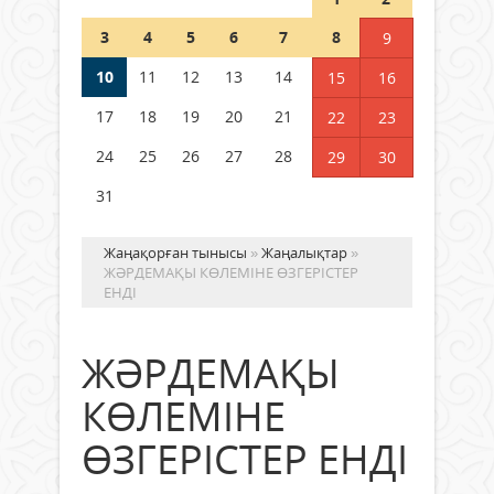
Шетелде жүрген Қазақстан
3
4
5
6
7
8
9
азаматтары қалай дауыс бере
алады?
10
11
12
13
14
15
16
05 тамыз 2026 ж.
180
17
18
19
20
21
22
23
24
25
26
27
28
29
30
31
Жаңақорған тынысы
»
Жаңалықтар
»
ЖӘРДЕМАҚЫ КӨЛЕМІНЕ ӨЗГЕРІСТЕР
ЕНДІ
ЖӘРДЕМАҚЫ
КӨЛЕМІНЕ
ӨЗГЕРІСТЕР ЕНДІ