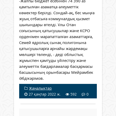
-Жалпы бюджет есебінен 74 390 аз
қамтылған азаматқа әлеуметтік
көмектер берілді. Сондай-ақ, бес мыңға
жуық отбасыға коммуналдық қызмет
шығындары өтелді. Ұлы Отан
соғысының қатысушылар және КСРО
орденімен марапатталған азаматтарға,
Семей ядролық сынақ полигонына
қатысушыларға арнайы жәрдемақы
мөлшері төленді, - деді облыстық
жұмыспен қамтуды үйлестіру және
әлеуметтік бағдарламалар басқармасы
басшысының орынбасары Мейрамбек
Әбдікәрімов.
Жаңалықтар
27 қаңтар 2022 ж.
592
0