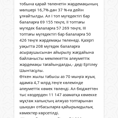
тобына қарай төленетін жәрдемақының
мөлшері 16,7%-дан 37 %-ға дейін
ұлғайтылды. Ал I топ мүгедектігі бар
балаларға 69 155 теңге, II топтағы
мүгедек балаларға 57 269 теңге, III
топтағы мүгедектігі бар балаларға 50
426 теңге жәрдемақы төленеді. Қазіргі
уақытта 208 мүгедек балаларға
асыраушысынан айырылу жағдайына
байланысты мемлекеттік әлеуметтік
жәрдемақы тағайындалды,- деді Ертілеу
Шынтасұлы.
Өткен жылы табысы аз 70 мыңға жуық
адамға 4,7 млрд.теңге көлемінде
әлеуметтік көмек төленді. Ал бюджеттен
тыс көздерден 11 147 азаматқа көмекке
мұқтаж халықтың әлжуаз топтарынан
шыққан отбасыларға қайырымдылық
көмектер көрсетілді.