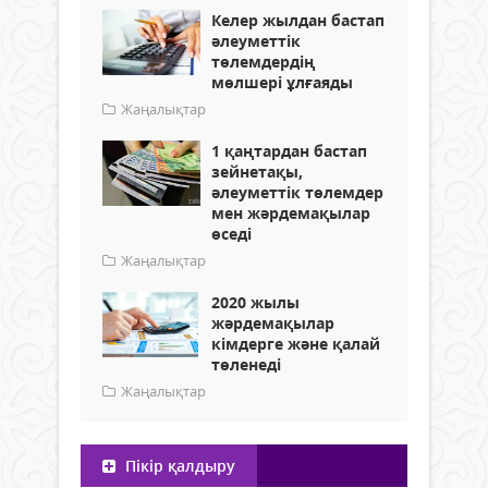
Келер жылдан бастап
әлеуметтік
төлемдердің
мөлшері ұлғаяды
Жаңалықтар
1 қаңтардан бастап
зейнетақы,
әлеуметтік төлемдер
мен жәрдемақылар
өседі
Жаңалықтар
2020 жылы
жәрдемақылар
кімдерге және қалай
төленеді
Жаңалықтар
Пікір қалдыру