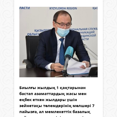
Биылғы жылдың 1 қаңтарынан
бастап азаматтардың жасы мен
еңбек еткен жылдары үшін
зейнетақы төлемдерінің мөлшері 7
пайызға, ал мемлекеттік базалық