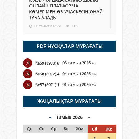
ОНЛАЙН ПЛАТФОРМА
КӨМЕГІМЕН ӨЗ УЧАСКЕСІН ОҢАЙ
ТАБА АЛАДЫ
06 тамыз 2026 ж.
113
Open Air: Қызылорда облысы
PDF НҰСҚАЛАР МҰРАҒАТЫ
полиция департаменті 20
мыңнан астам көрерменнің
қауіпсіздігін қамтамасыз етті
08 тамыз 2026 ж.
№59 (8973) 8
06 тамыз 2026 ж.
143
04 тамыз 2026 ж.
№58 (8972) 4
Wi-Fi ҚАБЫРҒА АРҚЫЛЫ ҚАЛАЙ
01 тамыз 2026 ж.
№57 (8971) 1
ӨТЕДІ?
06 тамыз 2026 ж.
288
ЖАҢАЛЫҚТАР МҰРАҒАТЫ
Как могут проголосовать
граждане Казахстана,
«
Тамыз 2026 »
находящиеся за рубежом?
Дс
Сс
Ср
Бс
Жм
Сб
Жс
05 тамыз 2026 ж.
168
1
2