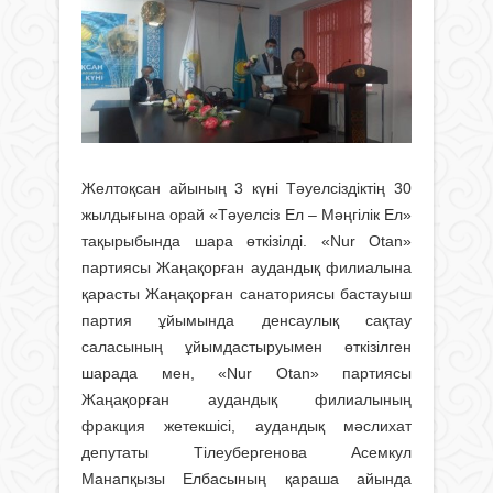
Желтоқсан айының 3 күні Тәуелсіздіктің 30
жылдығына орай «Тәуелсіз Ел – Мәңгілік Ел»
тақырыбында шара өткізілді. «Nur Otan»
партиясы Жаңақорған аудандық филиалына
қарасты Жаңақорған санаториясы бастауыш
партия ұйымында денсаулық сақтау
саласының ұйымдастыруымен өткізілген
шарада мен, «Nur Otan» партиясы
Жаңақорған аудандық филиалының
фракция жетекшісі, аудандық мәслихат
депутаты Тілеубергенова Асемкул
Манапқызы Елбасының қараша айында