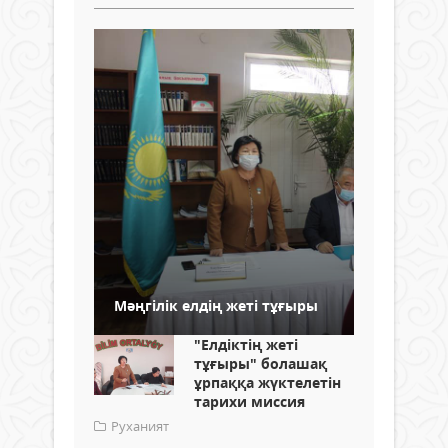
Мәңгілік елдің жеті тұғыры
"Елдіктің жеті
тұғыры" болашақ
ұрпаққа жүктелетін
тарихи миссия
Руханият