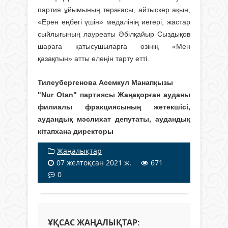
партия ұйымының төрағасы, айтыскер ақын,
«Ерен еңбегі үшін» медалінің иегері, жастар
сыйлығының лауреаты Әбілқайыр Сыздықов
шараға қатысушыларға өзінің «Мен
қазақпын» атты өлеңін тарту етті.
Тилеубергенова Асемкул Манапқызы
"Nur Otan" партиясы Жаңақорған ауданы
филиалы фракциясының жетекшісі,
аудандық мәслихат депутаты, аудандық
кітапхана директоры
Жаңалықтар
07 желтоқсан 2021 ж.
671
0
ҰҚСАС ЖАҢАЛЫҚТАР: