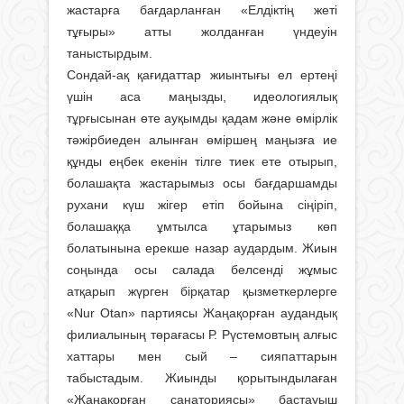
жастарға бағдарланған «Елдіктің жеті
тұғыры» атты жолданған үндеуін
таныстырдым.
Сондай-ақ қағидаттар жиынтығы ел ертеңі
үшін аса маңызды, идеологиялық
тұрғысынан өте ауқымды қадам және өмірлік
тәжірбиеден алынған өміршең маңызға ие
құнды еңбек екенін тілге тиек ете отырып,
болашақта жастарымыз осы бағдаршамды
рухани күш жігер етіп бойына сіңіріп,
болашаққа ұмтылса ұтарымыз көп
болатынына ерекше назар аудардым. Жиын
соңында осы салада белсенді жұмыс
атқарып жүрген бірқатар қызметкерлерге
«Nur Otan» партиясы Жаңақорған аудандық
филиалының төрағасы Р. Рүстемовтың алғыс
хаттары мен сый – сияпаттарын
табыстадым. Жиынды қорытындылаған
«Жаңақорған санаториясы» бастауыш