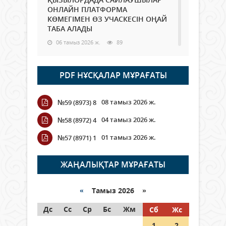
ОНЛАЙН ПЛАТФОРМА
КӨМЕГІМЕН ӨЗ УЧАСКЕСІН ОҢАЙ
ТАБА АЛАДЫ
06 тамыз 2026 ж.
89
Open Air: Қызылорда облысы
PDF НҰСҚАЛАР МҰРАҒАТЫ
полиция департаменті 20
мыңнан астам көрерменнің
қауіпсіздігін қамтамасыз етті
08 тамыз 2026 ж.
№59 (8973) 8
06 тамыз 2026 ж.
101
04 тамыз 2026 ж.
№58 (8972) 4
Wi-Fi ҚАБЫРҒА АРҚЫЛЫ ҚАЛАЙ
01 тамыз 2026 ж.
№57 (8971) 1
ӨТЕДІ?
06 тамыз 2026 ж.
266
ЖАҢАЛЫҚТАР МҰРАҒАТЫ
Как могут проголосовать
граждане Казахстана,
«
Тамыз 2026 »
находящиеся за рубежом?
Дс
Сс
Ср
Бс
Жм
Сб
Жс
05 тамыз 2026 ж.
147
1
2