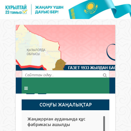
СОҢҒЫ ЖАҢАЛЫҚТАР
Жаңақорған ауданында құс
фабрикасы ашылды