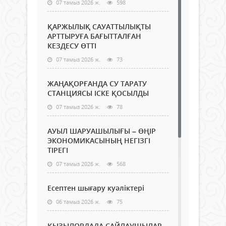
07 тамыз 2026 ж.
598
ҚАРЖЫЛЫҚ САУАТТЫЛЫҚТЫ
АРТТЫРУҒА БАҒЫТТАЛҒАН
КЕЗДЕСУ ӨТТІ
07 тамыз 2026 ж.
73
ЖАҢАҚОРҒАНДА СУ ТАРАТУ
СТАНЦИЯСЫ ІСКЕ ҚОСЫЛДЫ
07 тамыз 2026 ж.
78
АУЫЛ ШАРУАШЫЛЫҒЫ – ӨҢІР
ЭКОНОМИКАСЫНЫҢ НЕГІЗГІ
ТІРЕГІ
07 тамыз 2026 ж.
568
Есептен шығару куәліктері
06 тамыз 2026 ж.
75
ҚЫЗЫЛОРДАДА САЙЛАУШЫЛАР