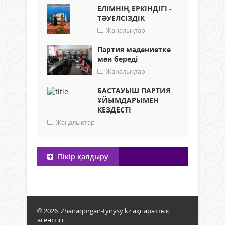
ЕЛІМНІҢ ЕРКІНДІГІ -
ТӘУЕЛСІЗДІК
Жаңалықтар
Партия мәдениетке
мән береді
Жаңалықтар
БАСТАУЫШ ПАРТИЯ
ҰЙЫМДАРЫМЕН
КЕЗДЕСТІ
Жаңалықтар
Пікір қалдыру
© 2026. Zhanaqorgan-tynysy.kz ақпараттық
агенттігі.