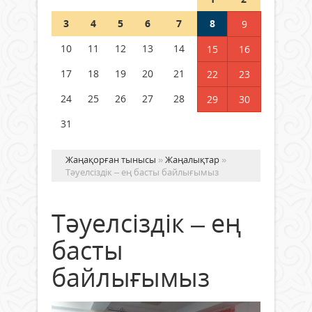
Шетелде жүрген Қазақстан
3
4
5
6
7
8
9
азаматтары қалай дауыс бере
алады?
10
11
12
13
14
15
16
05 тамыз 2026 ж.
158
17
18
19
20
21
22
23
24
25
26
27
28
29
30
31
Жаңақорған тынысы
»
Жаңалықтар
»
Тәуелсіздік – ең басты байлығымыз
Тәуелсіздік – ең
басты
байлығымыз