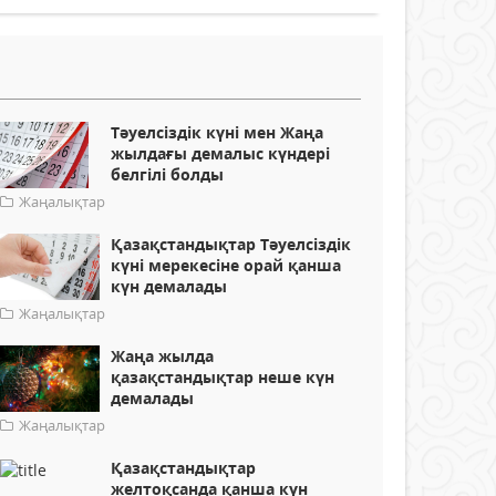
Тәуелсіздік күні мен Жаңа
жылдағы демалыс күндері
белгілі болды
Жаңалықтар
Қазақстандықтар Тәуелсіздік
күні мерекесіне орай қанша
күн демалады
Жаңалықтар
Жаңа жылда
қазақстандықтар неше күн
демалады
Жаңалықтар
Қазақстандықтар
желтоқсанда қанша күн