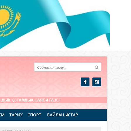
ЕМ
ТАРИХ
СПОРТ
БАЙЛАНЫСТАР
нша күн демалады