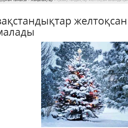
зақстандықтар желтоқсан
малады