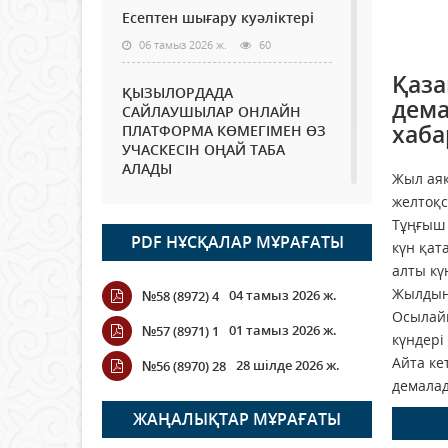
Есептен шығару куәліктері
06 тамыз 2026 ж.
60
Қаза
ҚЫЗЫЛОРДАДА
дема
САЙЛАУШЫЛАР ОНЛАЙН
хаб
ПЛАТФОРМА КӨМЕГІМЕН ӨЗ
УЧАСКЕСІН ОҢАЙ ТАБА
АЛАДЫ
Жыл аяқ
06 тамыз 2026 ж.
75
желтоқса
Тұңғыш 
PDF НҰСҚАЛАР МҰРАҒАТЫ
Open Air: Қызылорда
күн қат
облысы полиция
алты кү
департаменті 20 мыңнан
Жылдың 
04 тамыз 2026 ж.
№58 (8972) 4
астам көрерменнің
Осылайш
қауіпсіздігін қамтамасыз етті
01 тамыз 2026 ж.
№57 (8971) 1
күндері
06 тамыз 2026 ж.
83
Айта ке
28 шілде 2026 ж.
№56 (8970) 28
демала
Wi-Fi ҚАБЫРҒА АРҚЫЛЫ
ҚАЛАЙ ӨТЕДІ?
ЖАҢАЛЫҚТАР МҰРАҒАТЫ
06 тамыз 2026 ж.
253