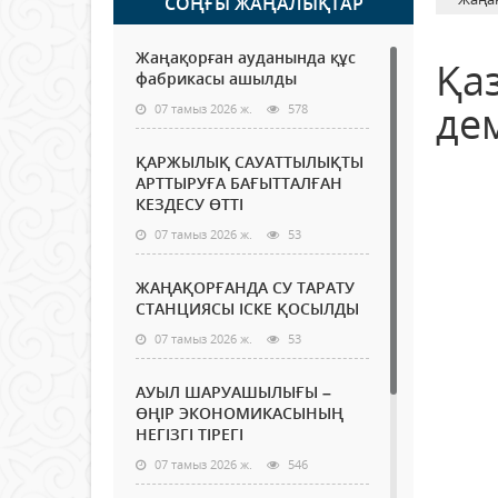
СОҢҒЫ ЖАҢАЛЫҚТАР
Жаңақорған ауданында құс
Қа
фабрикасы ашылды
де
07 тамыз 2026 ж.
578
ҚАРЖЫЛЫҚ САУАТТЫЛЫҚТЫ
АРТТЫРУҒА БАҒЫТТАЛҒАН
КЕЗДЕСУ ӨТТІ
07 тамыз 2026 ж.
53
ЖАҢАҚОРҒАНДА СУ ТАРАТУ
СТАНЦИЯСЫ ІСКЕ ҚОСЫЛДЫ
07 тамыз 2026 ж.
53
АУЫЛ ШАРУАШЫЛЫҒЫ –
ӨҢІР ЭКОНОМИКАСЫНЫҢ
НЕГІЗГІ ТІРЕГІ
07 тамыз 2026 ж.
546