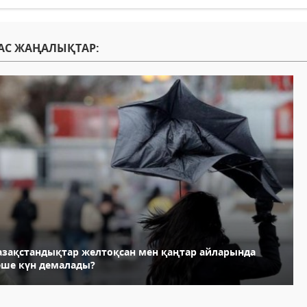
АС ЖАҢАЛЫҚТАР:
азақстандықтар желтоқсан мен қаңтар айларында
еше күн демалады?