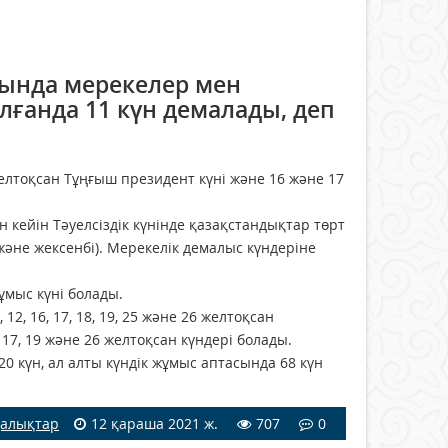
ында мерекелер мен
лғанда 11 күн демалады, деп
елтоқсан Тұңғыш президент күні және 16 және 17
н кейін Тәуелсіздік күнінде қазақстандықтар төрт
 және жексенбі). Мерекелік демалыс күндеріне
жұмыс күні болады.
12, 16, 17, 18, 19, 25 және 26 желтоқсан
, 17, 19 және 26 желтоқсан күндері болады.
0 күн, ал алты күндік жұмыс аптасында 68 күн
алықтар
12 қараша 2021 ж.
707
0