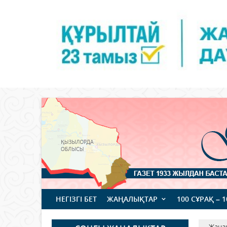
НЕГІЗГІ БЕТ
ЖАҢАЛЫҚТАР
100 СҰРАҚ – 
Жаңа