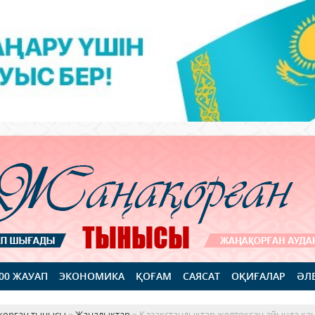
100 ЖАУАП
ЭКОНОМИКА
ҚОҒАМ
САЯСАТ
ОҚИҒАЛАР
ӘЛ
қорған тынысы
»
Жаңалықтар
» Қазақстандықтар желтоқсан айында қа