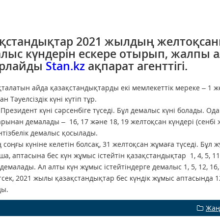
қстандықтар 2021 жылдың желтоқсан
лыс күндерін ескере отырып, жалпы а
арлайды
Stan.kz
ақпарат агенттігі.
талатын айда қазақстандықтарды екі мемлекеттік мереке – 1 ж
н Тәуелсіздік күні күтіп тұр.
Президент күні сәрсенбіге түседі. Бұл демалыс күні болады. Ода
арынан демалады – 16, 17 және 18, 19 желтоқсан күндері (сенбі
нтізбелік демалыс қосылады.
соңғы күніне келетін болсақ, 31 желтоқсан жұмаға түседі. Бұл 
а, аптасына бес күн жұмыс істейтін қазақстандықтар 1, 4, 5, 11, 
 демалады. Ал алты күн жұмыс істейтіндерге демалыс 1, 5, 12, 16
тсек, 2021 жылы қазақстандықтар бес күндік жұмыс аптасында 12
ды.
Жаң