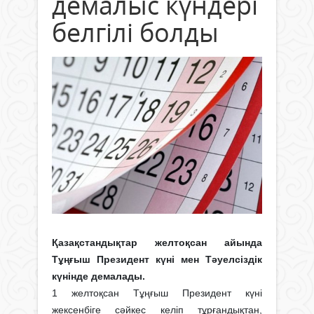
демалыс күндері
белгілі болды
Қазақстандықтар желтоқсан айында
Тұңғыш Президент күні мен Тәуелсіздік
күнінде демалады.
1 желтоқсан Тұңғыш Президент күні
жексенбіге сәйкес келіп тұрғандықтан,