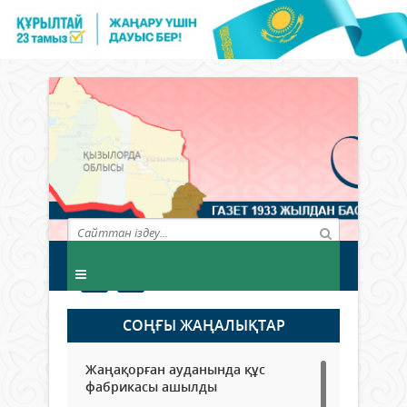
СОҢҒЫ ЖАҢАЛЫҚТАР
Жаңақорған ауданында құс
фабрикасы ашылды