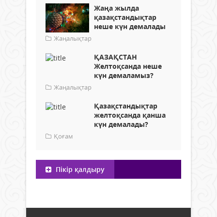
Жаңа жылда
қазақстандықтар
неше күн демалады
Жаңалықтар
ҚАЗАҚСТАН
Желтоқсанда неше
күн демаламыз?
Жаңалықтар
Қазақстандықтар
желтоқсанда қанша
күн демалады?
Қоғам
Пікір қалдыру