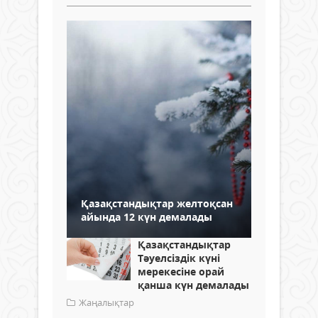
Қазақстандықтар желтоқсан
айында 12 күн демалады
Қазақстандықтар
Тәуелсіздік күні
мерекесіне орай
қанша күн демалады
Жаңалықтар