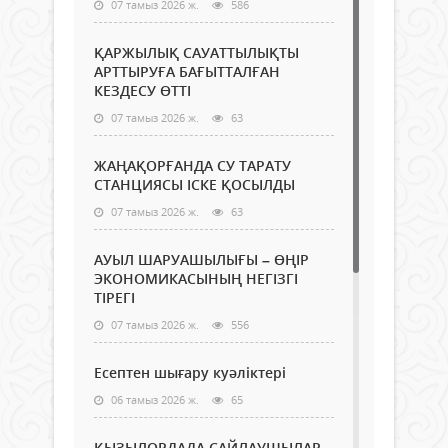
07 тамыз 2026 ж.
586
ҚАРЖЫЛЫҚ САУАТТЫЛЫҚТЫ
АРТТЫРУҒА БАҒЫТТАЛҒАН
КЕЗДЕСУ ӨТТІ
07 тамыз 2026 ж.
63
ЖАҢАҚОРҒАНДА СУ ТАРАТУ
СТАНЦИЯСЫ ІСКЕ ҚОСЫЛДЫ
07 тамыз 2026 ж.
63
АУЫЛ ШАРУАШЫЛЫҒЫ – ӨҢІР
ЭКОНОМИКАСЫНЫҢ НЕГІЗГІ
ТІРЕГІ
07 тамыз 2026 ж.
556
Есептен шығару куәліктері
06 тамыз 2026 ж.
65
ҚЫЗЫЛОРДАДА САЙЛАУШЫЛАР