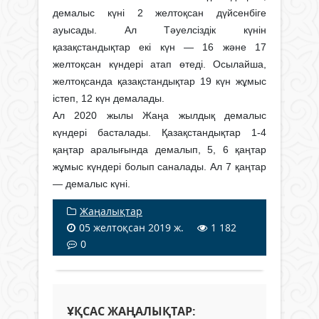
демалыс күні 2 желтоқсан дүйсенбіге
ауысады. Ал Тәуелсіздік күнін
қазақстандықтар екі күн — 16 және 17
желтоқсан күндері атап өтеді. Осылайша,
желтоқсанда қазақстандықтар 19 күн жұмыс
істеп, 12 күн демалады.
Ал 2020 жылы Жаңа жылдық демалыс
күндері басталады. Қазақстандықтар 1-4
қаңтар аралығында демалып, 5, 6 қаңтар
жұмыс күндері болып саналады. Ал 7 қаңтар
— демалыс күні.
Жаңалықтар
05 желтоқсан 2019 ж.
1 182
0
ҰҚСАС ЖАҢАЛЫҚТАР: