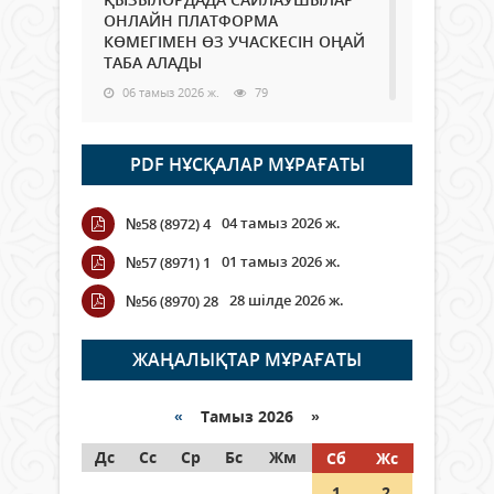
ОНЛАЙН ПЛАТФОРМА
КӨМЕГІМЕН ӨЗ УЧАСКЕСІН ОҢАЙ
ТАБА АЛАДЫ
06 тамыз 2026 ж.
79
Open Air: Қызылорда облысы
PDF НҰСҚАЛАР МҰРАҒАТЫ
полиция департаменті 20
мыңнан астам көрерменнің
қауіпсіздігін қамтамасыз етті
04 тамыз 2026 ж.
№58 (8972) 4
06 тамыз 2026 ж.
86
01 тамыз 2026 ж.
№57 (8971) 1
Wi-Fi ҚАБЫРҒА АРҚЫЛЫ ҚАЛАЙ
28 шілде 2026 ж.
№56 (8970) 28
ӨТЕДІ?
06 тамыз 2026 ж.
256
ЖАҢАЛЫҚТАР МҰРАҒАТЫ
Как могут проголосовать
граждане Казахстана,
«
Тамыз 2026 »
находящиеся за рубежом?
Дс
Сс
Ср
Бс
Жм
Сб
Жс
05 тамыз 2026 ж.
138
1
2