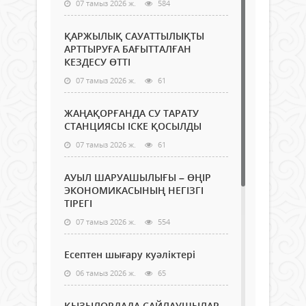
07 тамыз 2026 ж.
584
ҚАРЖЫЛЫҚ САУАТТЫЛЫҚТЫ
АРТТЫРУҒА БАҒЫТТАЛҒАН
КЕЗДЕСУ ӨТТІ
07 тамыз 2026 ж.
61
ЖАҢАҚОРҒАНДА СУ ТАРАТУ
СТАНЦИЯСЫ ІСКЕ ҚОСЫЛДЫ
07 тамыз 2026 ж.
61
АУЫЛ ШАРУАШЫЛЫҒЫ – ӨҢІР
ЭКОНОМИКАСЫНЫҢ НЕГІЗГІ
ТІРЕГІ
07 тамыз 2026 ж.
554
Есептен шығару куәліктері
06 тамыз 2026 ж.
65
ҚЫЗЫЛОРДАДА САЙЛАУШЫЛАР