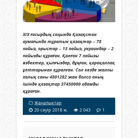
ХІХ ғасырдың соңында Қазақстан
аумағында тұратын қазақтар – 78
пайыз, орыстар – 13 пайыз, украиндар – 2
пайызды құраған. Қалған 7 пайызы
өзбектер, қыпғыздар, дұңған, қарақалпақ
ұлттарынан құралған. Сол кезде жалпы
халық саны 4801282 жан болса оның
ішінде қазақтар 37450000 адамды
құраған.
Жаңалықтар
20 сәуір 2018 ж.
2 043
1