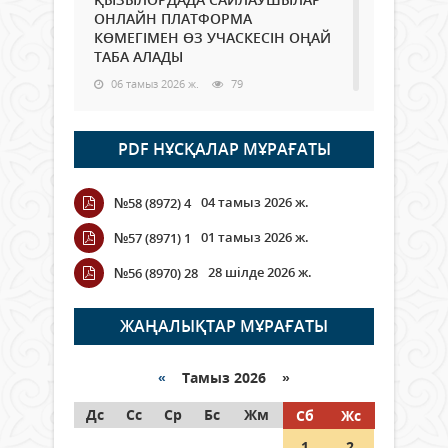
ОНЛАЙН ПЛАТФОРМА
КӨМЕГІМЕН ӨЗ УЧАСКЕСІН ОҢАЙ
ТАБА АЛАДЫ
06 тамыз 2026 ж.
79
Open Air: Қызылорда облысы
PDF НҰСҚАЛАР МҰРАҒАТЫ
полиция департаменті 20
мыңнан астам көрерменнің
қауіпсіздігін қамтамасыз етті
04 тамыз 2026 ж.
№58 (8972) 4
06 тамыз 2026 ж.
85
01 тамыз 2026 ж.
№57 (8971) 1
Wi-Fi ҚАБЫРҒА АРҚЫЛЫ ҚАЛАЙ
28 шілде 2026 ж.
№56 (8970) 28
ӨТЕДІ?
06 тамыз 2026 ж.
256
ЖАҢАЛЫҚТАР МҰРАҒАТЫ
Как могут проголосовать
граждане Казахстана,
«
Тамыз 2026 »
находящиеся за рубежом?
Дс
Сс
Ср
Бс
Жм
Сб
Жс
05 тамыз 2026 ж.
135
1
2