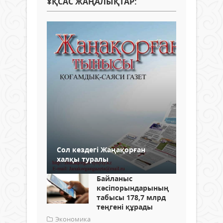
ҰҚСАС ЖАҢАЛЫҚТАР:
Сол кездегі Жаңақорған
халқы туралы
Байланыс
кәсіпорындарының
табысы 178,7 млрд
теңгені құрады
Экономика