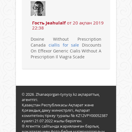
Гость Jeahulalf
от 20 ақпан 2019
22:38
Doxine Without Prescription
Canada
ciallis for sale
Discounts
On Effexor Generic Cialis Without A
Prescription Il Viagra Scade
© 2026. Zhanaqorgan-tynysy.kz ақпараттық
агенттігі.
Қазақстан Республикасы Ақпарат және
Қоғамдық даму министрлігі, Ақпарат
комитетінің тіркеу туралы № KZ12VPY00052387
куәлігі 21.07.2022 жылы берілген.
® Агенттік сайтында жарияланған барлық
мақалалар мен фото-бейне материалдардың