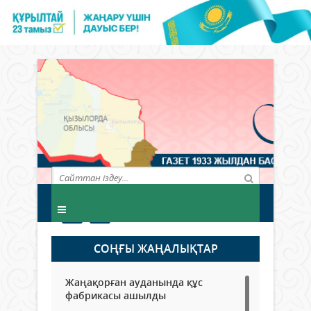
СОҢҒЫ ЖАҢАЛЫҚТАР
Жаңақорған ауданында құс
фабрикасы ашылды