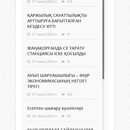
07 тамыз 2026 ж.
623
ҚАРЖЫЛЫҚ САУАТТЫЛЫҚТЫ
АРТТЫРУҒА БАҒЫТТАЛҒАН
КЕЗДЕСУ ӨТТІ
07 тамыз 2026 ж.
87
ЖАҢАҚОРҒАНДА СУ ТАРАТУ
СТАНЦИЯСЫ ІСКЕ ҚОСЫЛДЫ
07 тамыз 2026 ж.
91
АУЫЛ ШАРУАШЫЛЫҒЫ – ӨҢІР
ЭКОНОМИКАСЫНЫҢ НЕГІЗГІ
ТІРЕГІ
07 тамыз 2026 ж.
583
Есептен шығару куәліктері
06 тамыз 2026 ж.
90
ҚЫЗЫЛОРДАДА САЙЛАУШЫЛАР