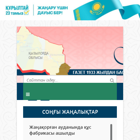
СОҢҒЫ ЖАҢАЛЫҚТАР
Жаңақорған ауданында құс
фабрикасы ашылды