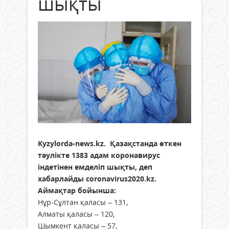
шықты
Kyzylorda-news.kz.
Қазақстанда өткен
тәулікте 1383 адам коронавирус
індетінен емделіп шықты, деп
хабарлайды coronavirus2020.kz.
Аймақтар бойынша:
Нұр-Сұлтан қаласы – 131,
Алматы қаласы – 120,
Шымкент қаласы – 57,