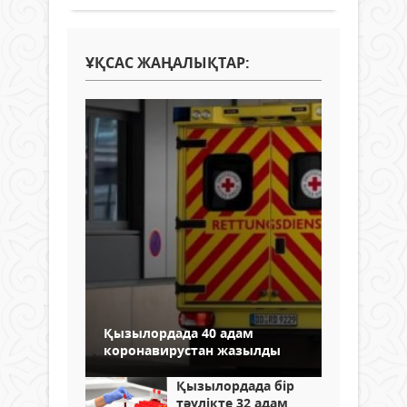
ҰҚСАС ЖАҢАЛЫҚТАР:
Қызылордада 40 адам
коронавирустан жазылды
Қызылордада бір
тәулікте 32 адам