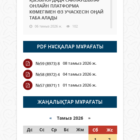
ОНЛАЙН ПЛАТФОРМА
КӨМЕГІМЕН ӨЗ УЧАСКЕСІН ОҢАЙ
ТАБА АЛАДЫ
06 тамыз 2026 ж.
102
Open Air: Қызылорда облысы
PDF НҰСҚАЛАР МҰРАҒАТЫ
полиция департаменті 20
мыңнан астам көрерменнің
қауіпсіздігін қамтамасыз етті
08 тамыз 2026 ж.
№59 (8973) 8
06 тамыз 2026 ж.
125
04 тамыз 2026 ж.
№58 (8972) 4
Wi-Fi ҚАБЫРҒА АРҚЫЛЫ ҚАЛАЙ
01 тамыз 2026 ж.
№57 (8971) 1
ӨТЕДІ?
06 тамыз 2026 ж.
279
ЖАҢАЛЫҚТАР МҰРАҒАТЫ
Как могут проголосовать
граждане Казахстана,
«
Тамыз 2026 »
находящиеся за рубежом?
Дс
Сс
Ср
Бс
Жм
Сб
Жс
05 тамыз 2026 ж.
161
1
2