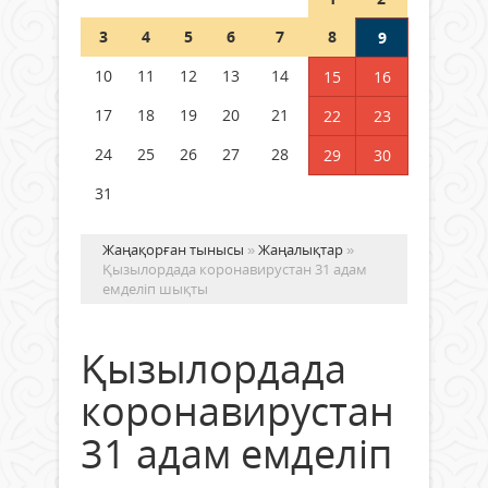
Шетелде жүрген Қазақстан
3
4
5
6
7
8
9
азаматтары қалай дауыс бере
алады?
10
11
12
13
14
15
16
05 тамыз 2026 ж.
172
17
18
19
20
21
22
23
24
25
26
27
28
29
30
31
Жаңақорған тынысы
»
Жаңалықтар
»
Қызылордада коронавирустан 31 адам
емделіп шықты
Қызылордада
коронавирустан
31 адам емделіп