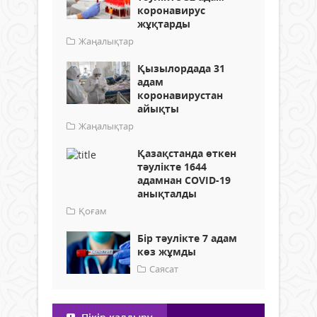
коронавирус
жұқтарды
Жаңалықтар
Қызылордада 31
адам
коронавирустан
айықты
Жаңалықтар
Қазақстанда өткен
тәулікте 1644
адамнан COVID-19
анықталды
Қоғам
Бір тәулікте 7 адам
көз жұмды
Саясат