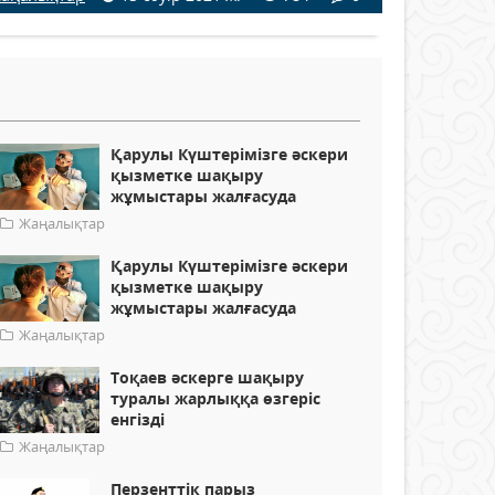
Қарулы Күштерімізге әскери
қызметке шақыру
жұмыстары жалғасуда
Жаңалықтар
Қарулы Күштерімізге әскери
қызметке шақыру
жұмыстары жалғасуда
Жаңалықтар
Тоқаев әскерге шақыру
туралы жарлыққа өзгеріс
енгізді
Жаңалықтар
Перзенттік парыз