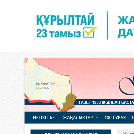
НЕГІЗГІ БЕТ
ЖАҢАЛЫҚТАР
100 СҰРАҚ – 
Жаңа