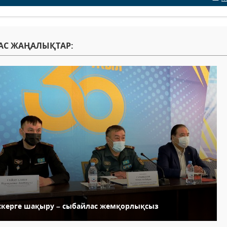
АС ЖАҢАЛЫҚТАР:
скерге шақыру – сыбайлас жемқорлықсыз