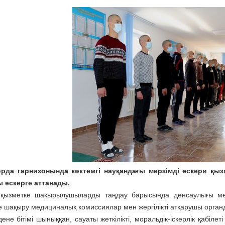
рда гарнизонында көктемгі
науқандағы мерзімді әскери қы
 әскерге аттанады.
қызметке шақырылушыларды таңдау барысында денсаулығы мен
е шақыру медициналық комиссиялар мен жергілікті атқарушы орга
ене бітімі шыныққан, сауаты жеткілікті, моральдік-іскерлік қабіл