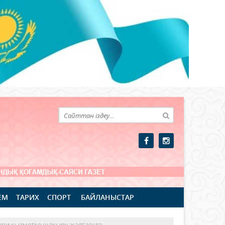
ЕМ
ТАРИХ
СПОРТ
БАЙЛАНЫСТАР
ери қызметке шақыру жалғасуда