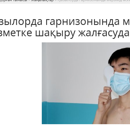
зылорда гарнизонында ме
зметке шақыру жалғасуда