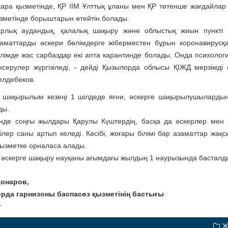
ара қызметінде, ҚР ІІМ Ұлттық ұланы мен ҚР төтенше жағдайлар 
ызметінде борыштарын өтейтін болады.
рлық аудандық, қалалық шақыру және облыстық жиын пункті к
аматтарды әскери бөлімдерге жіберместен бұрын коронавирусқа 
лімде жас сарбаздар екі апта карантинде болады. Онда психолог
ксерулер жүргізіледі, - дейді Қызылорда облысы ҚІЖД мерзімді
лдебеков.
і шақырылым кезеңі 1 шілдеде яғни, әскерге шақырылушылардың 
ды.
нде соңғы жылдары Қарулы Күштердің, басқа да әскерлер мен 
шілер саны артып келеді. Кәсібі, жоғары білімі бар азаматтар ж
қызметке орналаса алады.
і әскерге шақыру науқаны ағымдағы жылдың 1 наурызында басталд
Қонаров,
рда гарнизоны баспасөз қызметінің бастығы
т
Ж