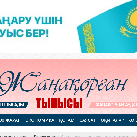
100 ЖАУАП
ЭКОНОМИКА
ҚОҒАМ
САЯСАТ
ОҚИҒАЛАР
ӘЛ
қорған тынысы
»
Жаңалықтар
» Қызылорда гарнизонында мерзімді әск