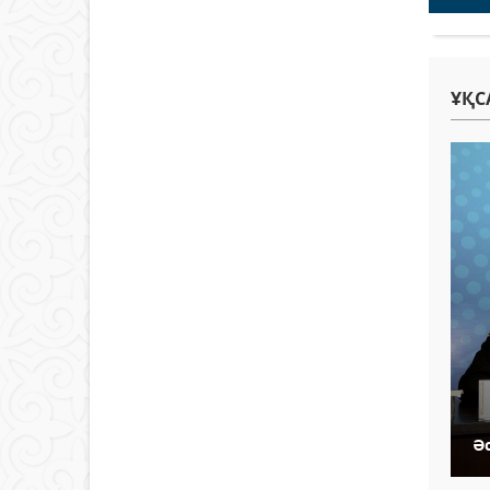
ҰҚС
Ә