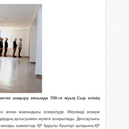
зметке шақыру
аясында 700-ге жуық Сыр елінің
 алған мамандығы ескерілуде. Мерзімді әскери
ндардың қатысуымен жүзеге асырылады. Д
енсаулығы
еті жоғары азаматтар ҚР Қарулы Күштері қатарына,ҚР