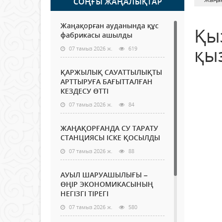
СОҢҒЫ ЖАҢАЛЫҚТАР
Жаңақорған ауданында құс
Қы
фабрикасы ашылды
қы
07 тамыз 2026 ж.
619
ҚАРЖЫЛЫҚ САУАТТЫЛЫҚТЫ
АРТТЫРУҒА БАҒЫТТАЛҒАН
КЕЗДЕСУ ӨТТІ
07 тамыз 2026 ж.
84
ЖАҢАҚОРҒАНДА СУ ТАРАТУ
СТАНЦИЯСЫ ІСКЕ ҚОСЫЛДЫ
07 тамыз 2026 ж.
88
АУЫЛ ШАРУАШЫЛЫҒЫ –
ӨҢІР ЭКОНОМИКАСЫНЫҢ
НЕГІЗГІ ТІРЕГІ
07 тамыз 2026 ж.
580