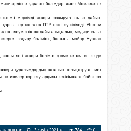
министрлігіне қарасты бөлімдері және Мемлекеттік
өктемгі мерзімді әскери шақыруға толық дайын.
қарсы зертханалық ПТР-тесті жүргізіледі. Әскери
иялық-әлеуметтік жағдайы анықталып, медициналық
 әскерге шақыру бөлімінің бастығы, майор Нұржан
соңғы легі әскери бөлімге қызметке келген кезде
әскери құралымдардың қатарын толықтыруға ниет
ақсы нәтижелер көрсету арқылы келісімшарт бойынша
ы.
аңалықтар
13 сәуір 2021 ж.
784
0