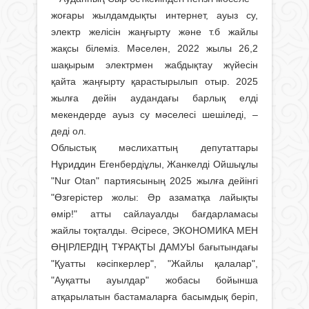
жоғары жылдамдықты интернет, ауыз су,
электр желісін жаңғырту және т.б жайлы
жақсы білеміз. Мәселен, 2022 жылы 26,2
шақырым электрмен жабдықтау жүйесін
қайта жаңғырту қарастырылып отыр. 2025
жылға дейін аудандағы барлық елді
мекендерде ауыз су мәселесі шешіледі, –
деді ол.
Облыстық мәслихаттың депутаттары
Нұриддин Егенбердіұлы, Жанкелді Ойшыұлы
"Nur Otan" партиясының 2025 жылға дейінгі
"Өзгерістер жолы: Әр азаматқа лайықты
өмір!" атты сайлауалды бағдарламасы
жайлы тоқталды. Әсіресе, ЭКОНОМИКА МЕН
ӨҢІРЛЕРДІҢ ТҰРАҚТЫ ДАМУЫ бағытындағы
"Қуатты кәсіпкерлер", "Жайлы қалалар",
"Ауқатты ауылдар" жобасы бойынша
атқарылатын бастамаларға басымдық беріп,