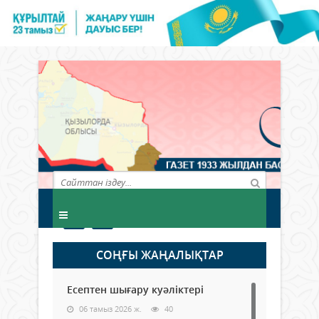
СОҢҒЫ ЖАҢАЛЫҚТАР
Есептен шығару куәліктері
06 тамыз 2026 ж.
40