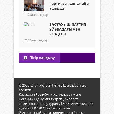
партиясының штабы
ашылды
Жаңалықтар
БАСТАУЫШ ПАРТИЯ
ҰЙЫМДАРЫМЕН
КЕЗДЕСТІ
Жаңалықтар
Пікір қалдыру
© 2026. Zhanaqorgan-tynysy.kz ақпараттық
агенттігі.
Қазақстан Республикасы Ақпарат және
Қоғамдық даму министрлігі, Ақпарат
комитетінің тіркеу туралы № KZ12VPY00052387
куәлігі 21.07.2022 жылы берілген.
® Агенттік сайтында жарияланған барлық