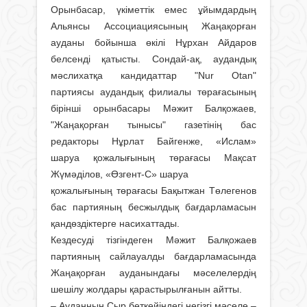
Орынбасар, үкіметтік емес ұйымдардың
Альянсы Ассоциациясының Жаңақорған
ауданы бойынша өкілі Нұрхан Айдаров
белсенді қатысты. Сондай-ақ, аудандық
мәслихатқа кандидаттар "Nur Otan"
партиясы аудандық филиалы төрағасының
бірінші орынбасары Мәжит Балқожаев,
"Жаңақорған тынысы" газетінің бас
редакторы Нұрлат Байгенже, «Ислам»
шаруа қожалығының төрағасы Мақсат
Жүмәділов, «Өзгент-С» шаруа
қожалығының төрағасы Бақытжан Төлегенов
бас партияның бесжылдық бағдарламасын
қандөздіктерге насихаттады.
Кездесуді тізгіндеген Мәжит Балқожаев
партияның сайлауалды бағдарламасында
Жаңақорған ауданындағы мәселелердің
шешілу жолдары қарастырылғанын айтты.
– Ауданның Сыр беткейіндегі негізгі мәселе –