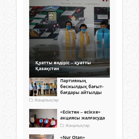
Қуатты өндіріс – қуатты
Қазақстан
Партияның
бесжылдық бағыт-
бағдары айтылды
Жаңалықтар
«Есіктен – есікке»
акциясы жалғасуда
Жаңалықтар
«Nur Otan»