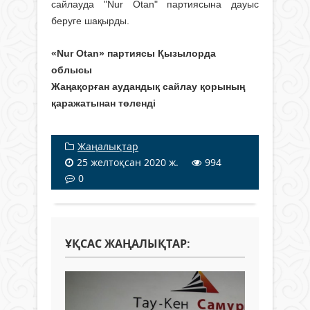
сайлауда "Nur Otan" партиясына дауыс
беруге шақырды.
«Nur Otan» партиясы Қызылорда
облысы
Жаңақорған аудандық сайлау қорының
қаражатынан төленді
Жаңалықтар
25 желтоқсан 2020 ж.
994
0
ҰҚСАС ЖАҢАЛЫҚТАР: