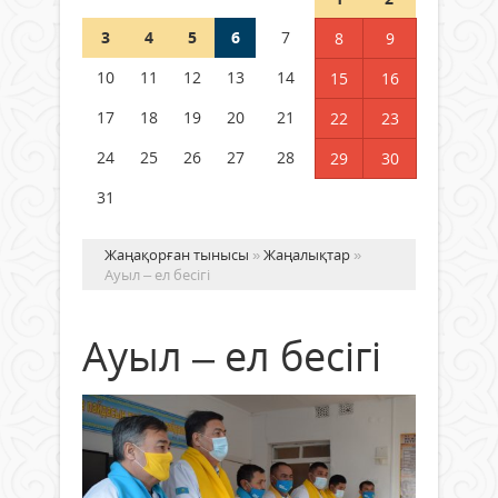
3
4
5
6
7
8
9
Германия аптап ыстыққа
байланысты суды үнемдей
10
11
12
13
14
15
16
бастады
17
18
19
20
21
22
23
04 тамыз 2026 ж.
92
24
25
26
27
28
29
30
31
Жаңақорған тынысы
»
Жаңалықтар
»
Ауыл – ел бесігі
Ауыл – ел бесігі