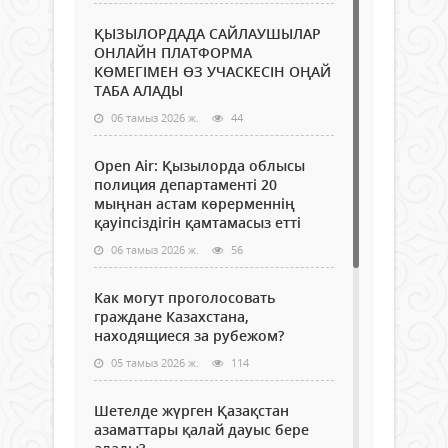
ҚЫЗЫЛОРДАДА САЙЛАУШЫЛАР
ОНЛАЙН ПЛАТФОРМА
КӨМЕГІМЕН ӨЗ УЧАСКЕСІН ОҢАЙ
ТАБА АЛАДЫ
06 тамыз 2026 ж.
44
Open Air: Қызылорда облысы
полиция департаменті 20
мыңнан астам көрерменнің
қауіпсіздігін қамтамасыз етті
06 тамыз 2026 ж.
56
Как могут проголосовать
граждане Казахстана,
находящиеся за рубежом?
05 тамыз 2026 ж.
114
Шетелде жүрген Қазақстан
азаматтары қалай дауыс бере