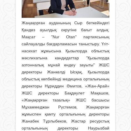
Жаңақорған ауданының Сыр беткейіндегі
Қандөз ауылдық округіне бағыт алдық.
Мақсат – "Nur Otan" партиясының
сайлауалды бағдарламасын таныстыру. Үгіт-
насихат жұмысына Қызылорда облыстық
мәслихатына кандидаттар "Қызылорда
азтонналық мұнай өндеу зауыты" ЖШС
директоры Жанкелді Ысқақ, Қызылорда
облыстық көпбейінді медицина орталығының
директоры Нұриддин Әмитов, «Жан-Арай»
ЖШС директоры Бақдәулет Мақашов,
«Жаңақорған тазалық» ЖШС басшысы
Мұхаммеджан Рүстемов, Жаңақорған
жұмыспен қамту орталығының директоры
Жанабек Тұрлыбеков, Жастар ресурстық
орталығының директоры Наурызбай