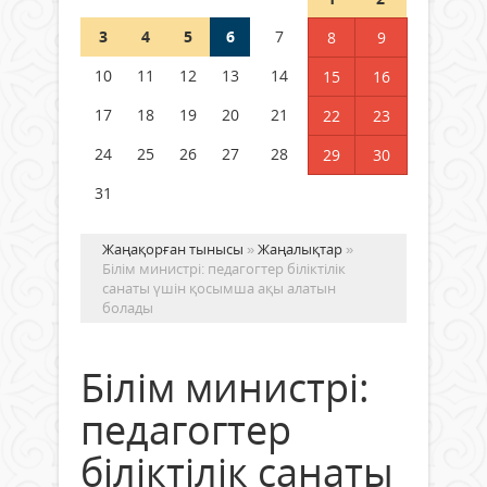
3
4
5
6
7
8
9
Германия аптап ыстыққа
байланысты суды үнемдей
10
11
12
13
14
15
16
бастады
17
18
19
20
21
22
23
04 тамыз 2026 ж.
93
24
25
26
27
28
29
30
31
Жаңақорған тынысы
»
Жаңалықтар
»
Білім министрі: педагогтер біліктілік
санаты үшін қосымша ақы алатын
болады
Білім министрі:
педагогтер
біліктілік санаты