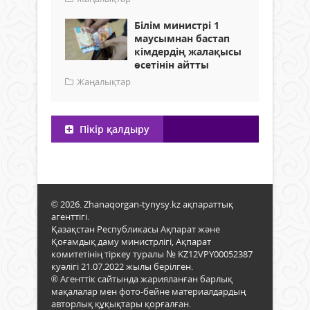
Білім министрі 1
маусымнан бастап
кімдердің жалақысы
өсетінін айтты
Жаңалықтар
Пікір қалдыру
© 2026. Zhanaqorgan-tynysy.kz ақпараттық
агенттігі.
Қазақстан Республикасы Ақпарат және
Қоғамдық даму министрлігі, Ақпарат
комитетінің тіркеу туралы № KZ12VPY00052387
куәлігі 21.07.2022 жылы берілген.
® Агенттік сайтында жарияланған барлық
мақалалар мен фото-бейне материалдардың
авторлық құқықтары қорғалған.