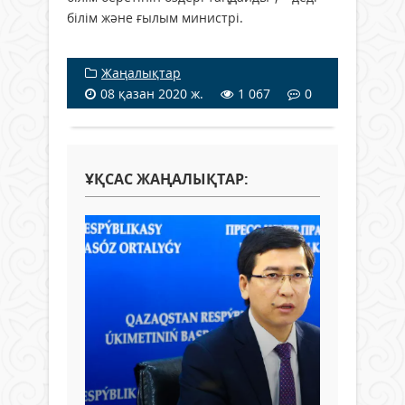
білім және ғылым министрі.
Жаңалықтар
08 қазан 2020 ж.
1 067
0
ҰҚСАС ЖАҢАЛЫҚТАР: