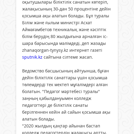
оқытушылары біліктілік санатын көтеріп,
жалақысының 30-дан 50 процентіне дейін
қосымша ақы алатын болады. Бұл туралы
Білім және ғылым министрі Асхат
Аймағамбетов техникалық және кәсіптік
білім берудің 80 жылдығына арналған іс-
шара барысында мәлімдеді, деп жазады
zhanaqorgan-tynysy.kz интернет газеті
sputnik.kz
сайтына сілтеме жасап.
Ведомство басшысының айтуынша, бұған
дейін біліктілік санаттары үшін қосымша
төлемдерді тек мектеп мұғалімдері алған
болатын. "Педагог мәртебесі туралы"
заңның қабылдануымен колледж
педагогтері де біліктілік санаты
берілгеннен кейін ай сайын қосымша ақы
алатын болады.
"2020 жылдың қаңтар айынан бастап
колледж педагогтердің жалақысы артты,