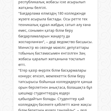
республикалық жобасы іске асырылып
жатқаны белгілі.
"Бағдарлама еліміздің 180 колледжінде
жүзеге асырыла бастады. Осы ретте тек
техникалық құрал-жабдық сатып алу ғана
емес, сонымен қатар білім беру
бағдарламаларын жаңарту да
жоспарланған", – деді ведомство басшысы.
Министр өз сөзінде мәжіліс депутаттары
тобының бастамасымен енгізілген Заң
жобасы қаралып жатқанына тоқталып
өтті.
"Егер қазір өңірлік білім басқармалары
конкурс өткізіп, мемлекеттік білім беру
тапсырысы бойынша колледждерге қанша
орын берілетінін анықтаса, болашақта бұл
шешімді студенттердің өздері
қабылдайтын болады. Студенттер қай
колледждің бәсекеге қабілетті және жақсы
білім беретінін өздері таңдайды", – деді