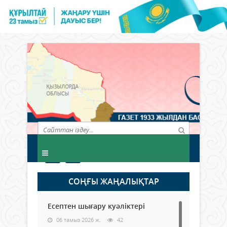
СОҢҒЫ ЖАҢАЛЫҚТАР
Есептен шығару куәліктері
06 тамыз 2026 ж.
42