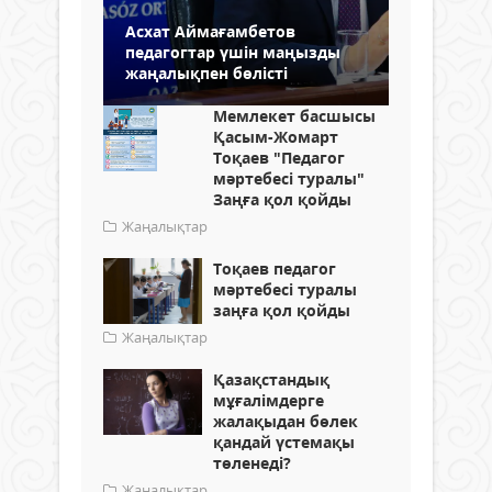
Асхат Аймағамбетов
педагогтар үшін маңызды
жаңалықпен бөлісті
Мемлекет басшысы
Қасым-Жомарт
Тоқаев "Педагог
мәртебесі туралы"
Заңға қол қойды
Жаңалықтар
Тоқаев педагог
мәртебесі туралы
заңға қол қойды
Жаңалықтар
Қазақстандық
мұғалімдерге
жалақыдан бөлек
қандай үстемақы
төленеді?
Жаңалықтар