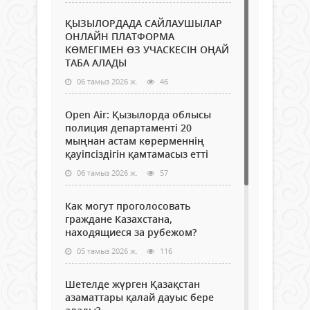
ҚЫЗЫЛОРДАДА САЙЛАУШЫЛАР
ОНЛАЙН ПЛАТФОРМА
КӨМЕГІМЕН ӨЗ УЧАСКЕСІН ОҢАЙ
ТАБА АЛАДЫ
06 тамыз 2026 ж.
46
Open Air: Қызылорда облысы
полиция департаменті 20
мыңнан астам көрерменнің
қауіпсіздігін қамтамасыз етті
06 тамыз 2026 ж.
57
Как могут проголосовать
граждане Казахстана,
находящиеся за рубежом?
05 тамыз 2026 ж.
116
Шетелде жүрген Қазақстан
азаматтары қалай дауыс бере