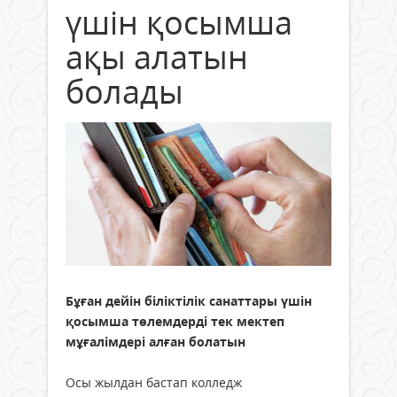
үшін қосымша
ақы алатын
болады
Бұған дейін біліктілік санаттары үшін
қосымша төлемдерді тек мектеп
мұғалімдері алған болатын
Осы жылдан бастап колледж