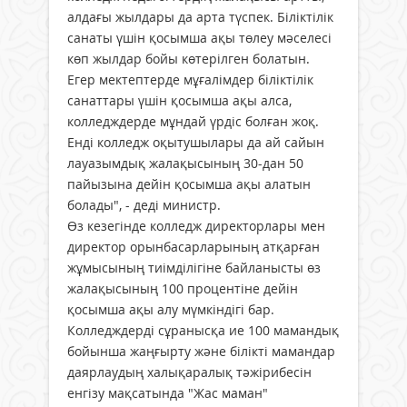
алдағы жылдары да арта түспек. Біліктілік
санаты үшін қосымша ақы төлеу мәселесі
көп жылдар бойы көтерілген болатын.
Егер мектептерде мұғалімдер біліктілік
санаттары үшін қосымша ақы алса,
колледждерде мұндай үрдіс болған жоқ.
Енді колледж оқытушылары да ай сайын
лауазымдық жалақысының 30-дан 50
пайызына дейін қосымша ақы алатын
болады", - деді министр.
Өз кезегінде колледж директорлары мен
директор орынбасарларының атқарған
жұмысының тиімділігіне байланысты өз
жалақысының 100 процентіне дейін
қосымша ақы алу мүмкіндігі бар.
Колледждерді сұранысқа ие 100 мамандық
бойынша жаңғырту және білікті мамандар
даярлаудың халықаралық тәжірибесін
енгізу мақсатында "Жас маман"