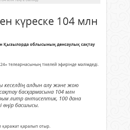
н күреске 104 млн
шін Қызылорда облысының денсаулық сақтау
24» телеарнасының тікелей эфирінде мәлімдеді.
 кеселдің алдын алу және жою
 сақтау басқармасына 104 млн
арым литр антисептик, 100 дана
і өңір басшысы.
е қаражат қаралып отыр.