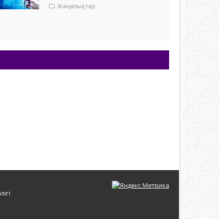
Жаңалықтар
лігі