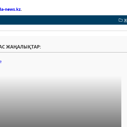
da-news.kz
.
Ж
АС ЖАҢАЛЫҚТАР: