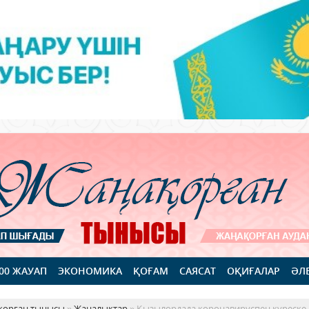
100 ЖАУАП
ЭКОНОМИКА
ҚОҒАМ
САЯСАТ
ОҚИҒАЛАР
ӘЛ
қорған тынысы
»
Жаңалықтар
» Қызылордада коронавируспен күреске 1