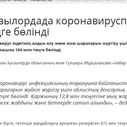
зылордада коронавируспе
ге бөлінді
вирус індетінің алдын алу және жою шараларын жүргізу ү
асына 104 млн теңге бөлінді.
алы Қызылорда облысының әкімі Гүлшара Әбдіқалықова «Хабар 
оронавирус инфекциясының таралуына байланысты
раларын жүйелі жүргізу үшін облыстық денсаулық
ңге бөлінді. Қаржының 12,8 млн теңгесіне мың ж
сек жабдығы және бетперде сатып алынды», – дед
 бірге, төтенше жағдайларға арналған резервтен 672 млн теңг