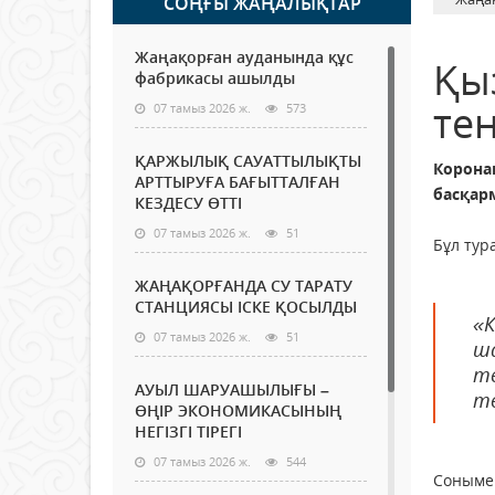
СОҢҒЫ ЖАҢАЛЫҚТАР
Жаңақорған ауданында құс
Қы
фабрикасы ашылды
тең
07 тамыз 2026 ж.
573
ҚАРЖЫЛЫҚ САУАТТЫЛЫҚТЫ
Корона
АРТТЫРУҒА БАҒЫТТАЛҒАН
басқарм
КЕЗДЕСУ ӨТТІ
07 тамыз 2026 ж.
51
Бұл тур
ЖАҢАҚОРҒАНДА СУ ТАРАТУ
СТАНЦИЯСЫ ІСКЕ ҚОСЫЛДЫ
«К
07 тамыз 2026 ж.
51
ша
те
АУЫЛ ШАРУАШЫЛЫҒЫ –
тө
ӨҢІР ЭКОНОМИКАСЫНЫҢ
НЕГІЗГІ ТІРЕГІ
07 тамыз 2026 ж.
544
Сонымен