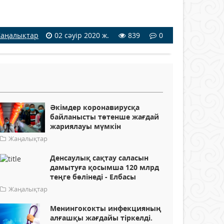
аңалықтар
02 сәуір 2020 ж.
839
0
Әкімдер коронавирусқа
байланысты төтенше жағдай
жариялауы мүмкін
Жаңалықтар
Денсаулық сақтау саласын
дамытуға қосымша 120 млрд
теңге бөлінеді - Елбасы
Жаңалықтар
Менингококты инфекцияның
алғашқы жағдайы тіркелді.