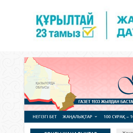
НЕГІЗГІ БЕТ
ЖАҢАЛЫҚТАР
100 СҰРАҚ – 
Жаңа