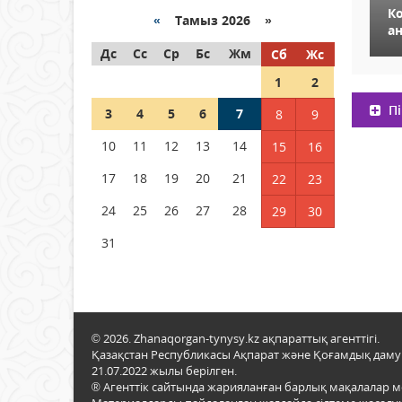
К
«
Тамыз 2026 »
а
Как могут проголосовать
Дс
граждане Казахстана,
Сс
Ср
Бс
Жм
Сб
Жс
находящиеся за рубежом?
1
2
05 тамыз 2026 ж.
131
Пі
3
4
5
6
7
8
9
Шетелде жүрген Қазақстан
10
11
12
13
14
15
16
азаматтары қалай дауыс
бере алады?
17
18
19
20
21
22
23
05 тамыз 2026 ж.
142
24
25
26
27
28
29
30
31
© 2026. Zhanaqorgan-tynysy.kz ақпараттық агенттігі.
Қазақстан Республикасы Ақпарат және Қоғамдық даму м
21.07.2022 жылы берілген.
® Агенттік сайтында жарияланған барлық мақалалар 