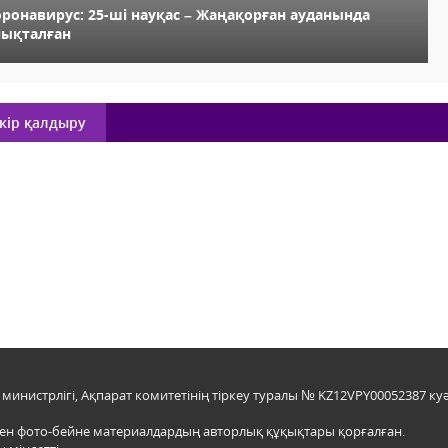
оронавирус: 25-ші науқас – Жаңақорған ауданында
нықталған
кір қалдыру
инистрлігі, Ақпарат комитетінің тіркеу туралы № KZ12VPY00052387 куә
мен фото-бейне материалдардың авторлық құқықтары қорғалған.