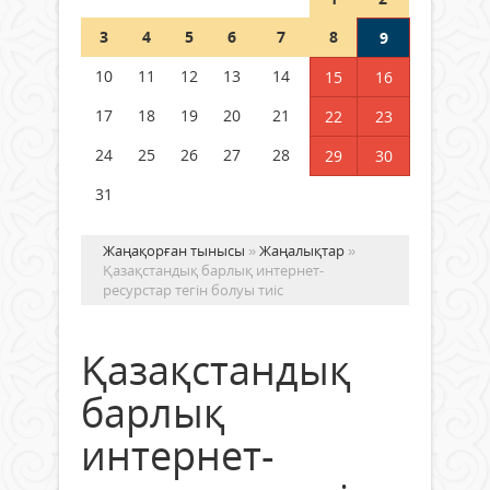
Шетелде жүрген Қазақстан
3
4
5
6
7
8
9
азаматтары қалай дауыс бере
алады?
10
11
12
13
14
15
16
05 тамыз 2026 ж.
163
17
18
19
20
21
22
23
24
25
26
27
28
29
30
31
Жаңақорған тынысы
»
Жаңалықтар
»
Қазақстандық барлық интернет-
ресурстар тегін болуы тиіс
Қазақстандық
барлық
интернет-