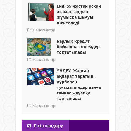
Енді 55 жастан асқан
азаматтардың
жұмысқа шығуы
шектеледі
Жаңалықтар
Барлық кредит
бойынша төлемдер
тоқтатылады
Жаңалықтар
ҮНДЕУ: Жалған
ақпарат таратып,
дүрбелең
туғызатындар заңға
сәйкес жауапқа
тартылады
Жаңалықтар
Пікір қалдыру