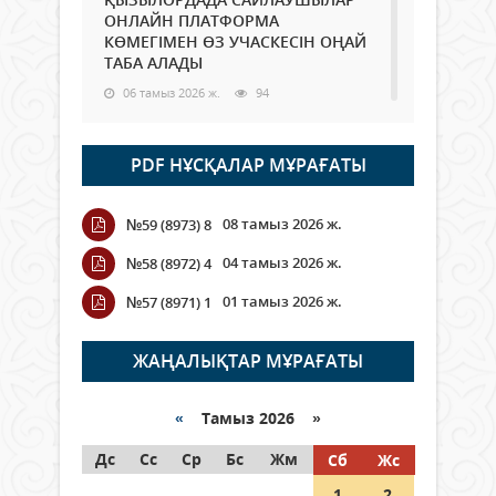
ОНЛАЙН ПЛАТФОРМА
КӨМЕГІМЕН ӨЗ УЧАСКЕСІН ОҢАЙ
ТАБА АЛАДЫ
06 тамыз 2026 ж.
94
Open Air: Қызылорда облысы
PDF НҰСҚАЛАР МҰРАҒАТЫ
полиция департаменті 20
мыңнан астам көрерменнің
қауіпсіздігін қамтамасыз етті
08 тамыз 2026 ж.
№59 (8973) 8
06 тамыз 2026 ж.
111
04 тамыз 2026 ж.
№58 (8972) 4
Wi-Fi ҚАБЫРҒА АРҚЫЛЫ ҚАЛАЙ
01 тамыз 2026 ж.
№57 (8971) 1
ӨТЕДІ?
06 тамыз 2026 ж.
271
ЖАҢАЛЫҚТАР МҰРАҒАТЫ
Как могут проголосовать
граждане Казахстана,
«
Тамыз 2026 »
находящиеся за рубежом?
Дс
Сс
Ср
Бс
Жм
Сб
Жс
05 тамыз 2026 ж.
153
1
2