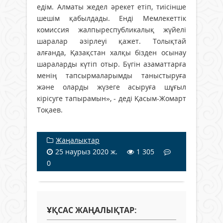
едім. Алматы жедел әрекет етіп, тиісінше
шешім қабылдады. Енді Мемлекеттік
комиссия жалпыреспубликалық жүйелі
шаралар әзірлеуі қажет. Толықтай
алғанда, Қазақстан халқы бізден осынау
шараларды күтіп отыр. Бүгін азаматтарға
менің тапсырмаларымды таныстыруға
және оларды жүзеге асыруға шұғыл
кірісуге тапырамын», - деді Қасым-Жомарт
Тоқаев.
Жаңалықтар
25 наурыз 2020 ж.
1 305
0
ҰҚСАС ЖАҢАЛЫҚТАР: