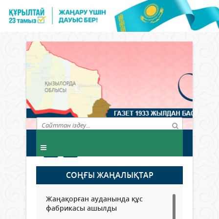
СОҢҒЫ ЖАҢАЛЫҚТАР
Жаңақорған ауданында құс
фабрикасы ашылды