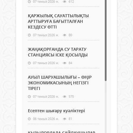
07 тамыз 2026 ж.
612
ҚАРЖЫЛЫҚ САУАТТЫЛЫҚТЫ
АРТТЫРУҒА БАҒЫТТАЛҒАН
КЕЗДЕСУ ӨТТІ
07 тамыз 2026 ж.
80
ЖАҢАҚОРҒАНДА СУ ТАРАТУ
СТАНЦИЯСЫ ІСКЕ ҚОСЫЛДЫ
07 тамыз 2026 ж.
84
АУЫЛ ШАРУАШЫЛЫҒЫ – ӨҢІР
ЭКОНОМИКАСЫНЫҢ НЕГІЗГІ
ТІРЕГІ
07 тамыз 2026 ж.
575
Есептен шығару куәліктері
06 тамыз 2026 ж.
81
ҚЫЗЫЛОРДАДА САЙЛАУШЫЛАР