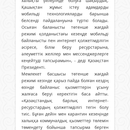
халықты үйлерінде болуға шақырдық.
Қашықтан жұмыс істеу адамдарды
мобильді технологияларды барынша
белсенді пайдалануына түрткі болады.
Осыған баланысты төтенше жағдай
режимі қолданыстағы кезеңде мобильді
байланысты пен интернет қолжетімділігін
әсіресе, білім беру ресурстарына,
әлеуметтік желілер мен мессенджерлерге
кеңейтуді тапсырамын», - деді Қазақстан
Президенті.
Мемлекет басшысы төтенше жағдай
режимі кезінде қарыз пайда болған кездің
өзінде байланыс қызметтерін ұсыну
жалғаса беруі керектігін баса айтты.
«Қазақстандық барлық интернет-
ресурстардың қолжетімділігі тегін болу
тиіс. Бұған дейін мен карантин кезеңінде
халыққа коммуналдық қызметтер төлемін
төмендету бойынша тапсырма берген