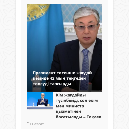
Президент төтенше жағдай
кезінде 42 мың теңгеден
төлеуді тапсырды
Кім жағдайды
түсінбейді, сол әкім
мен министр
қызметінен
босатылады – Тоқаев
Саясат