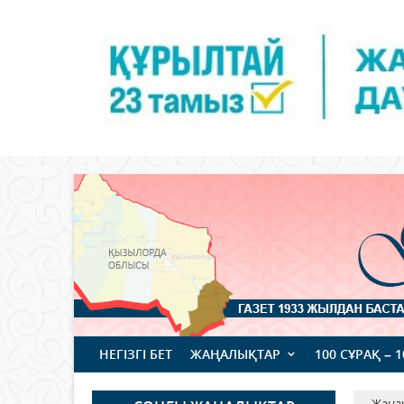
НЕГІЗГІ БЕТ
ЖАҢАЛЫҚТАР
100 СҰРАҚ – 
Жаңа