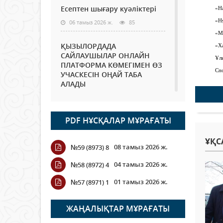
Есептен шығару куәліктері
«На
«Нұ
06 тамыз 2026 ж.
85
«Мә
ҚЫЗЫЛОРДАДА
«Ха
САЙЛАУШЫЛАР ОНЛАЙН
Ұлы
ПЛАТФОРМА КӨМЕГІМЕН ӨЗ
Спо
УЧАСКЕСІН ОҢАЙ ТАБА
АЛАДЫ
06 тамыз 2026 ж.
97
PDF НҰСҚАЛАР МҰРАҒАТЫ
Open Air: Қызылорда
облысы полиция
департаменті 20 мыңнан
ҰҚС
08 тамыз 2026 ж.
№59 (8973) 8
астам көрерменнің
қауіпсіздігін қамтамасыз етті
04 тамыз 2026 ж.
№58 (8972) 4
06 тамыз 2026 ж.
116
01 тамыз 2026 ж.
№57 (8971) 1
Wi-Fi ҚАБЫРҒА АРҚЫЛЫ
ҚАЛАЙ ӨТЕДІ?
ЖАҢАЛЫҚТАР МҰРАҒАТЫ
06 тамыз 2026 ж.
276