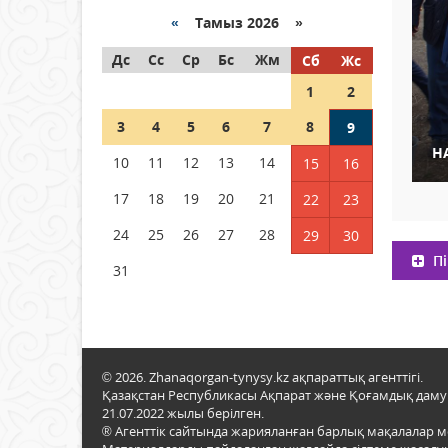
«
Тамыз 2026 »
Как могут проголосовать
Дс
граждане Казахстана,
Сс
Ср
Бс
Жм
Сб
Жс
находящиеся за рубежом?
1
2
05 тамыз 2026 ж.
157
3
4
5
6
7
8
9
Н
Шетелде жүрген Қазақстан
10
11
12
13
14
15
16
азаматтары қалай дауыс
бере алады?
17
18
19
20
21
22
23
05 тамыз 2026 ж.
168
24
25
26
27
28
29
30
Пі
31
© 2026. Zhanaqorgan-tynysy.kz ақпараттық агенттігі.
Қазақстан Республикасы Ақпарат және Қоғамдық даму м
21.07.2022 жылы берілген.
® Агенттік сайтында жарияланған барлық мақалалар 