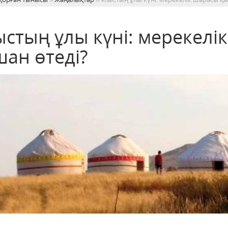
ыстың ұлы күні: мерекелі
шан өтеді?