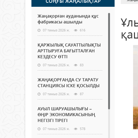
СОҢҒЫ ЖАҢАЛЫҚТАР
Жаңақорған ауданында құс
Ұл
фабрикасы ашылды
қа
07 тамыз 2026 ж.
616
ҚАРЖЫЛЫҚ САУАТТЫЛЫҚТЫ
АРТТЫРУҒА БАҒЫТТАЛҒАН
КЕЗДЕСУ ӨТТІ
07 тамыз 2026 ж.
83
ЖАҢАҚОРҒАНДА СУ ТАРАТУ
СТАНЦИЯСЫ ІСКЕ ҚОСЫЛДЫ
07 тамыз 2026 ж.
87
АУЫЛ ШАРУАШЫЛЫҒЫ –
ӨҢІР ЭКОНОМИКАСЫНЫҢ
НЕГІЗГІ ТІРЕГІ
07 тамыз 2026 ж.
578